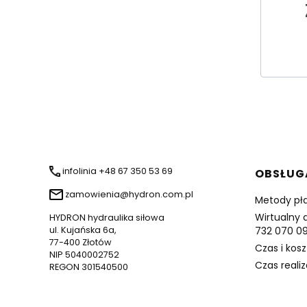
Linki 
infolinia +48 67 350 53 69
OBSŁUG
zamowienia@hydron.com.pl
Metody pł
Wirtualny 
HYDRON hydraulika siłowa
ul. Kujańska 6a,
732 070 0
77-400 Złotów
Czas i kos
NIP 5040002752
Czas reali
REGON 301540500