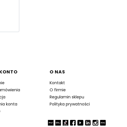
 KONTO
O NAS
ie
Kontakt
amówienia
O firmie
cja
Regulamin sklepu
nia konta
Polityka prywatności
e