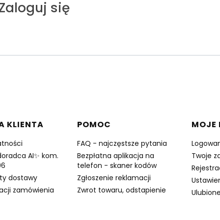
Zaloguj się
w stopce
A KLIENTA
POMOC
MOJE
atności
FAQ - najczęstsze pytania
Logowan
doradca AI✨ kom.
Bezpłatna aplikacja na
Twoje z
96
telefon - skaner kodów
Rejestra
zty dostawy
Zgłoszenie reklamacji
Ustawie
zacji zamówienia
Zwrot towaru, odstapienie
Ulubion