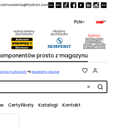
zamowienia@hydron.com.pl
PLN
autoryzowany
oficjalny
dystrybutor
dystrybutor
NOWOŚĆ
konfigurator
przewodów -
wyceń i zamów
przewód online
 komponentów prosto z magazynu
Produkty w k
📲
iorców hurtowych
bezpłatny skaner
Wyczyść
Szukaj
ne
Certyfikaty
Katalogi
Kontakt