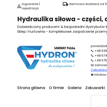
logowanie |
darmowa dostawa od 100
rejestracja
Hydraulika siłowa - części,
Doświadczony producent & bezpośredni dystrybutor
Sklep i hurtownia - kompleksowe zaopatrzenie przemysł
poniedział
📞
+48 535
📞
+48 574
📞
+48 575
📧
zamowi
Całodobow
☎️
Infolini
Strona główna
O firmie
Galeria
Zakuwarki