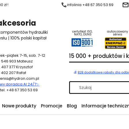
 zł !
infolinia +48 67 350 53 69
 akcesoria
 komponentów hydrauliki
certyfikat ISO,
autoryzowany
NATO, DUNS
serwis
u | 100% polski kapitał
15 000 + produktów i
ek-piątek 7-15, sob. 7-12
 546 903
Mateusz
 407 377
Krzysztof
 402 207
Rafał
💰
B2B dodatkowe rabaty dla odb
enia@hydron.com.pl
y doradca AI 24/7
✨
a tel. +48 67 350 53 69
Nowe produkty
Promocje
Blog
Informacje technicz