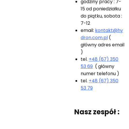
godziny pracy : 7-
15 od poniedziałku
do piątku, sobota :
7-12
email:
kontakt@hy
dron.com.pl
(
główny adres email
)
tel.
+48 (67) 350
53 69
( główny
numer telefonu )
tel.
+48 (67) 350
53 79
Nasz zespół :