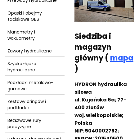
Przewody hydrauliczne
Opaski i obejmy
zaciskowe GBS
Manometry i
Siedziba i
wakuometry
magazyn
Zawory hydrauliczne
główny (
mapa
Szybkozłącza
)
hydrauliczne
Podkładki metalowo-
HYDRON hydraulika
gumowe
siłowa
ul. Kujańska 6a; 77-
Zestawy oringów i
400 Złotów
podkładek
woj. wielkopolskie;
Bezszwowe rury
Polska
precyzyjne
NIP: 5040002752;
REGON: 301540500