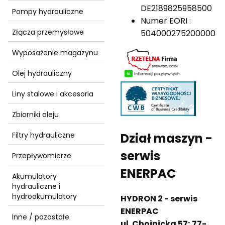
DE2189825958500
Pompy hydrauliczne
Numer EORI :
Złącza przemysłowe
504000275200000
Wyposażenie magazynu
Olej hydrauliczny
Liny stalowe i akcesoria
Zbiorniki oleju
Dział maszyn -
Filtry hydrauliczne
serwis
Przepływomierze
ENERPAC
Akumulatory
hydrauliczne i
hydroakumulatory
HYDRON 2 - serwis
ENERPAC
Inne / pozostałe
ul. Chojnicka 57; 77-