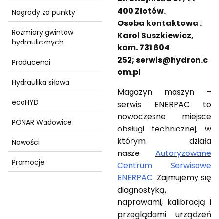
400 Złotów.
Nagrody za punkty
Osoba kontaktowa :
Rozmiary gwintów
Karol Suszkiewicz,
hydraulicznych
kom. 731 604
252; serwis@hydron.c
Producenci
om.pl
Hydraulika siłowa
Magazyn maszyn –
ecoHYD
serwis ENERPAC to
nowoczesne miejsce
PONAR Wadowice
obsługi technicznej, w
którym działa
Nowości
nasze
Autoryzowane
Promocje
Centrum Serwisowe
ENERPAC
.
Zajmujemy się
Koniec menu
diagnostyką,
naprawami, kalibracją i
przeglądami urządzeń