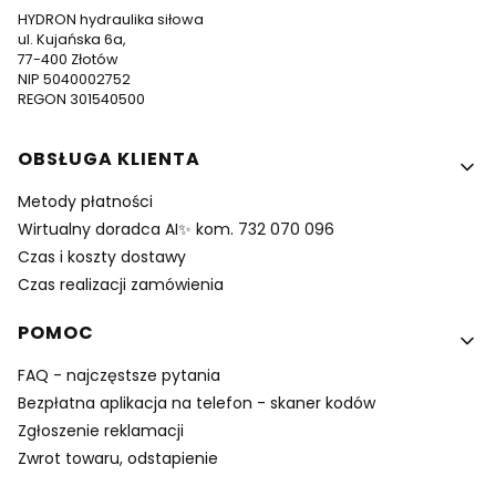
HYDRON hydraulika siłowa
ul. Kujańska 6a,
77-400 Złotów
NIP 5040002752
REGON 301540500
Linki w stopce
OBSŁUGA KLIENTA
Metody płatności
Wirtualny doradca AI✨ kom. 732 070 096
Czas i koszty dostawy
Czas realizacji zamówienia
POMOC
FAQ - najczęstsze pytania
Bezpłatna aplikacja na telefon - skaner kodów
Zgłoszenie reklamacji
Zwrot towaru, odstapienie