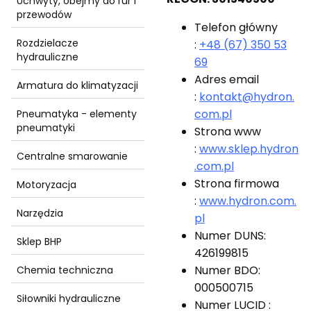
Uchwyty, obejmy do rur i
przewodów
Telefon główny
Rozdzielacze
:
+48 (67) 350 53
hydrauliczne
69
Adres email
Armatura do klimatyzacji
:
kontakt@hydron.
com.pl
Pneumatyka - elementy
pneumatyki
Strona www
:
www.sklep.hydron
Centralne smarowanie
.com.pl
Strona firmowa
Motoryzacja
:
www.hydron.com.
Narzędzia
pl
Numer DUNS:
Sklep BHP
426199815
Numer BDO:
Chemia techniczna
000500715
Siłowniki hydrauliczne
Numer LUCID :