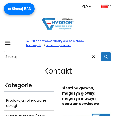
PLN
📸 Skanuj EAN
💰
B2B dodatkowe rabaty dla odbiorców
Produ
📲
hurtowych
bezpłatny skaner
Wyczyść
Szuka
Kontakt
Kategorie
siedziba główna,
magazyn główny,
magazyn maszyn,
Produkcja i oferowane
centrum serwisowe
usługi