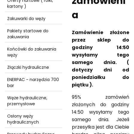
zamówieni
Oferty hurtowe ( rolki,
kartony )
a
Zakuwarki do węży
Pakiety startowe do
Zamówienie złożone
zakuwania
przez sklep do
godziny 14:50
Końcówki do zakuwania
wysyłamy tego
węży
samego dnia. (
Złączki hydrauliczne
dotyczy dni od
poniedziałku do
ENERPAC - narzędzia 700
piątku ).
bar
95% zamówień
Węże hydrauliczne,
przemysłowe
złożonych do godziny
14:50 wysyłamy tego
Osłony węży
samego dnia. Jeżeli
hydraulicznych
przesyłka jest dla Ciebie