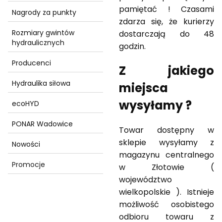
pamiętać ! Czasami
Nagrody za punkty
zdarza się, że kurierzy
Rozmiary gwintów
dostarczają do 48
hydraulicznych
godzin.
Producenci
Z jakiego
Hydraulika siłowa
miejsca
wysyłamy ?
ecoHYD
PONAR Wadowice
Towar dostępny w
sklepie wysyłamy z
Nowości
magazynu centralnego
Promocje
w Złotowie (
województwo
Koniec menu
wielkopolskie ). Istnieje
możliwość osobistego
odbioru towaru z