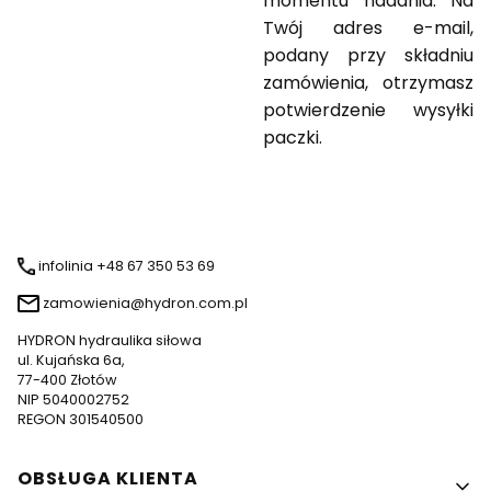
momentu nadania. Na
Twój adres e-mail,
podany przy składniu
zamówienia, otrzymasz
potwierdzenie wysyłki
paczki.
infolinia +48 67 350 53 69
zamowienia@hydron.com.pl
HYDRON hydraulika siłowa
ul. Kujańska 6a,
77-400 Złotów
NIP 5040002752
REGON 301540500
Linki w stopce
OBSŁUGA KLIENTA