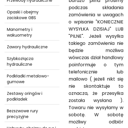
bardzo pilna prosimy
Przewody hydrauliczne
podczas składania
Opaski i obejmy
zamówienia w uwagach
zaciskowe GBS
o wpisanie "KONIECZNIE
WYSYŁKA DZISIAJ" LUB
Manometry i
wakuometry
"PILNE". Jeżeli wysyłka
takiego zamówienia nie
Zawory hydrauliczne
będzie możliwa
wówczas dział handlowy
Szybkozłącza
poinformuje o tym
hydrauliczne
telefonicznie lub
Podkładki metalowo-
mailowo ( jeżeli nikt się
gumowe
nie skontaktuje to
oznacza, że przesyłka
Zestawy oringów i
podkładek
została wysłana ).
Towaru nie wysyłamy w
Bezszwowe rury
sobotę. W sobotę
precyzyjne
możliwy odbiór