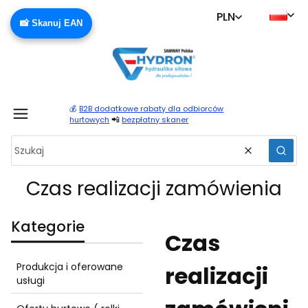
PLN
📸 Skanuj EAN
💰
B2B dodatkowe rabaty dla odbiorców
Produ
📲
hurtowych
bezpłatny skaner
Wyczyść
Szuka
Czas realizacji zamówienia
Kategorie
Czas
Produkcja i oferowane
realizacji
usługi