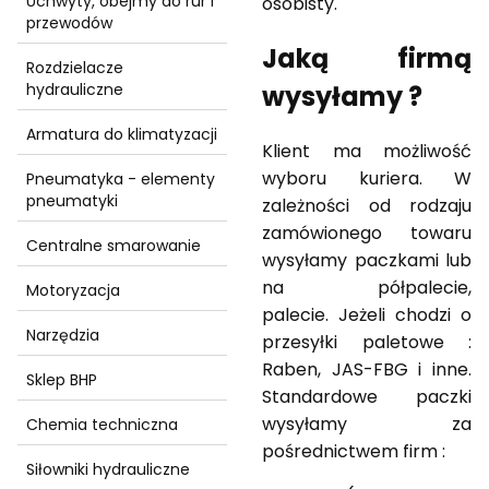
Uchwyty, obejmy do rur i
osobisty.
przewodów
Jaką firmą
Rozdzielacze
wysyłamy ?
hydrauliczne
Armatura do klimatyzacji
Klient ma możliwość
wyboru kuriera. W
Pneumatyka - elementy
pneumatyki
zależności od rodzaju
zamówionego towaru
Centralne smarowanie
wysyłamy paczkami lub
na półpalecie,
Motoryzacja
palecie. Jeżeli chodzi o
Narzędzia
przesyłki paletowe :
Raben, JAS-FBG i inne.
Sklep BHP
Standardowe paczki
wysyłamy za
Chemia techniczna
pośrednictwem firm :
Siłowniki hydrauliczne