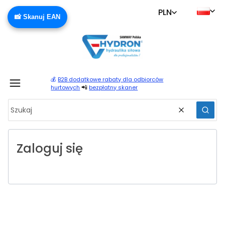
PLN
📸 Skanuj EAN
💰
B2B dodatkowe rabaty dla odbiorców
Produ
📲
hurtowych
bezpłatny skaner
Wyczyść
Szuka
Zaloguj się