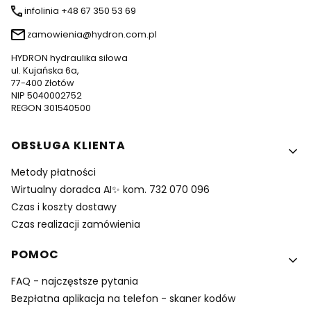
infolinia +48 67 350 53 69
zamowienia@hydron.com.pl
HYDRON hydraulika siłowa
ul. Kujańska 6a,
77-400 Złotów
NIP 5040002752
REGON 301540500
Linki w stopce
OBSŁUGA KLIENTA
Metody płatności
Wirtualny doradca AI✨ kom. 732 070 096
Czas i koszty dostawy
Czas realizacji zamówienia
POMOC
FAQ - najczęstsze pytania
Bezpłatna aplikacja na telefon - skaner kodów