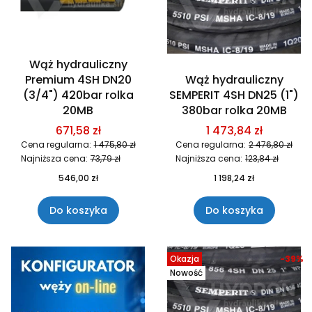
Wąż hydrauliczny
Premium 4SH DN20
Wąż hydrauliczny
(3/4") 420bar rolka
SEMPERIT 4SH DN25 (1")
20MB
380bar rolka 20MB
671,58 zł
1 473,84 zł
Cena regularna:
1 475,80 zł
Cena regularna:
2 476,80 zł
Najniższa cena:
73,79 zł
Najniższa cena:
123,84 zł
546,00 zł
1 198,24 zł
Do koszyka
Do koszyka
Okazja
-39%
Nowość