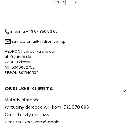
Strona
z 1
infolinia +48 67 350 53 69
zamowienia@hydron.com.pl
HYDRON hydraulika siłowa
ul. Kujańska 6a,
77-400 Złotów
NIP 5040002752
REGON 301540500
Linki w stopce
OBSŁUGA KLIENTA
Metody płatności
Wirtualny doradca AI✨ kom. 732 070 096
Czas i koszty dostawy
Czas realizacji zamówienia