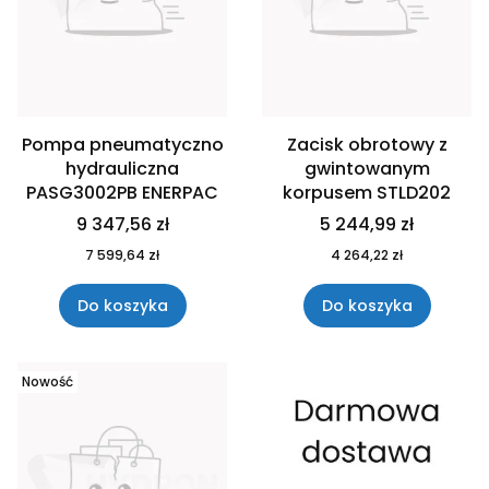
Pompa pneumatyczno
Zacisk obrotowy z
hydrauliczna
gwintowanym
PASG3002PB ENERPAC
korpusem STLD202
9 347,56 zł
5 244,99 zł
7 599,64 zł
4 264,22 zł
Do koszyka
Do koszyka
Nowość