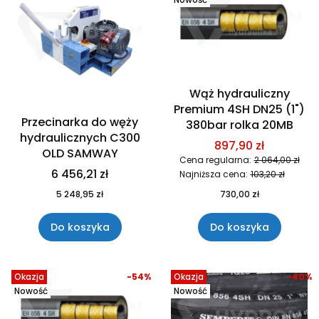
Wąż hydrauliczny
Premium 4SH DN25 (1")
Przecinarka do węży
380bar rolka 20MB
hydraulicznych C300
897,90 zł
OLD SAMWAY
Cena regularna:
2 064,00 zł
6 456,21 zł
Najniższa cena:
103,20 zł
5 248,95 zł
730,00 zł
Do koszyka
Do koszyka
Okazja
-54%
Okazja
-40%
Nowość
Nowość