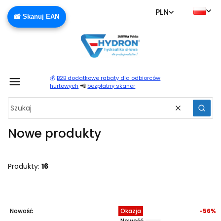
PLN
📸 Skanuj EAN
💰
B2B dodatkowe rabaty dla odbiorców
Produ
📲
hurtowych
bezpłatny skaner
Wyczyść
Szuka
Nowe produkty
Produkty:
16
Lista produktów
Nowość
Okazja
-56%
Nowość