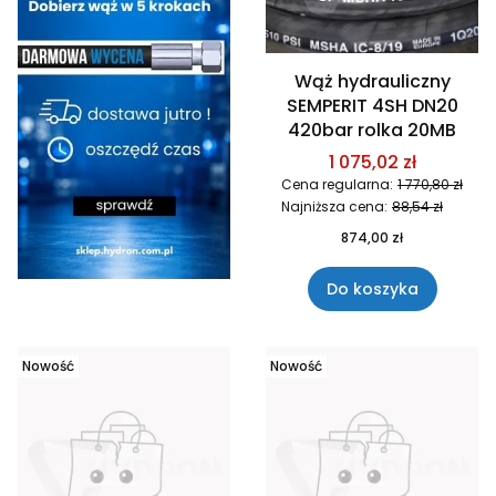
Wąż hydrauliczny
SEMPERIT 4SH DN20
420bar rolka 20MB
1 075,02 zł
Cena regularna:
1 770,80 zł
Najniższa cena:
88,54 zł
874,00 zł
Do koszyka
Nowość
Nowość