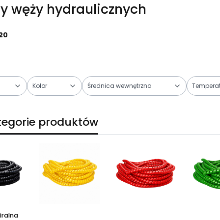
y węży hydraulicznych
20
Kolor
Średnica wewnętrzna
Tempera
trów
egorie produktów
iralna