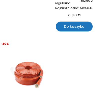
512,50 zł
regularna:
Najniższa cena:
512,50 zł
291,67 zł
Do koszyka
-30%