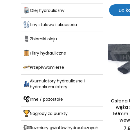
Do k
Olej hydrauliczny
Liny stalowe i akcesoria
Zbiorniki oleju
Filtry hydrauliczne
Przepływomierze
Akumulatory hydrauliczne i
hydroakumulatory
Inne / pozostałe
Osłona 
węża 
50mm 
Nagrody za punkty
wew
Rozmiary gwintów hydraulicznych
7,8