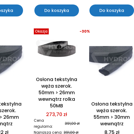
oszyka
Do koszyka
Do koszyka
Okazja
-30%
Osłona tekstylna
węża szerok.
50mm > 26mm
wewnątrz rolka
tekstylna
Osłona tekstylna
50MB
szerok.
węża szerok.
273,70 zł
> 26mm
55mm > 30mm
Cena
nątrz
wewnątrz
391,00 zł
regularna:
2 zł
8,75 zł
Najniższa cena:
391,00 zł