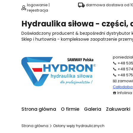
logowanie |
darmowa dostawa od 100
rejestracja
Hydraulika siłowa - części,
Doświadczony producent & bezpośredni dystrybutor
Sklep i hurtownia - kompleksowe zaopatrzenie przemysł
poniedział
📞
+48 535
📞
+48 574
📞
+48 575
📧
zamowi
Całodobow
☎️
Infolini
Strona główna
O firmie
Galeria
Zakuwarki
Strona główna
Osłony węży hydraulicznych