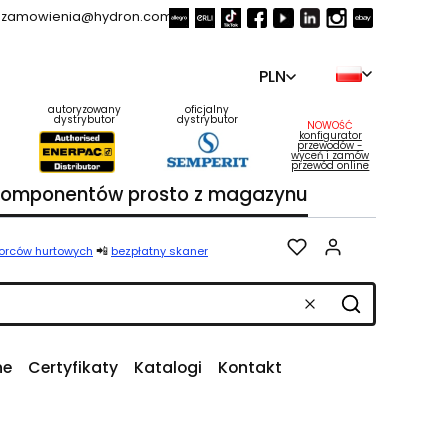
zamowienia@hydron.com.pl
PLN
autoryzowany
oficjalny
dystrybutor
dystrybutor
NOWOŚĆ
konfigurator
przewodów -
wyceń i zamów
przewód online
 komponentów prosto z magazynu
Produkty w k
📲
iorców hurtowych
bezpłatny skaner
Wyczyść
Szukaj
ne
Certyfikaty
Katalogi
Kontakt