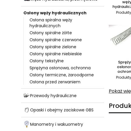
węż
hydraulic
Produkty
Osłony węży hydraulicznych
Osłona spiralna węży
hydraulicznych
Osłony spiralne żółte
Osłony spiralne czerwone
Osłony spiralne zielone
Osłony spiralne niebieskie
Osłony tekstylne
Spręż
osłono
Sprężyna osłonowa, ochronna
ochro
Osłony termiczne, żaroodporne
Produkty
Osłona przed zerwaniem
Pokaż wię
Przewody hydrauliczne
Produk
Opaski i obejmy zaciskowe GBS
Manometry i wakuometry
Lista pro