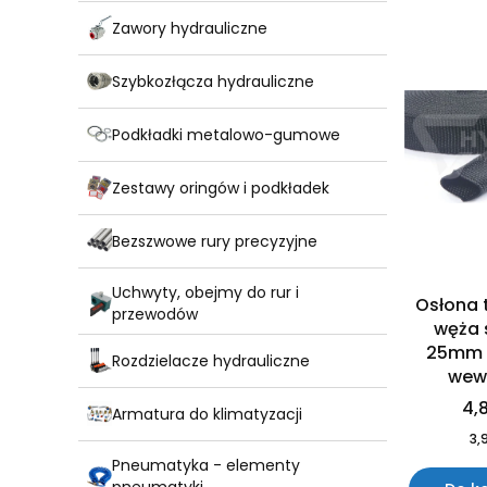
Zawory hydrauliczne
Szybkozłącza hydrauliczne
Podkładki metalowo-gumowe
Zestawy oringów i podkładek
Bezszwowe rury precyzyjne
Uchwyty, obejmy do rur i
Osłona 
przewodów
węża 
25mm 
Rozdzielacze hydrauliczne
wew
4,8
Armatura do klimatyzacji
3,9
Pneumatyka - elementy