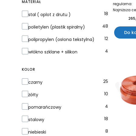
MATERIAŁ
regularna:
Najniższa c
Materiał
18
stal ( oplot z drutu )
265,
48
polietylen (plastik spiralny)
Do k
12
polipropylen (osłona tekstylna)
4
włókno szklane + silikon
KOLOR
Kolor
25
czarny
10
żółty
4
pomarańczowy
18
stalowy
8
niebieski