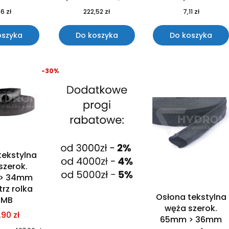
6 zł
222,52 zł
7,11 zł
oszyka
Do koszyka
Do koszyka
-30%
tekstylna
szerok.
> 34mm
rz rolka
Osłona tekstylna
0MB
węża szerok.
90 zł
65mm > 36mm