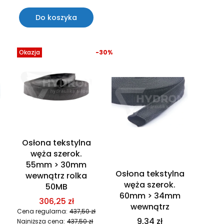
Do koszyka
Okazja
-30%
Osłona tekstylna
węża szerok.
55mm > 30mm
Osłona tekstylna
wewnątrz rolka
węża szerok.
50MB
60mm > 34mm
306,25 zł
wewnątrz
Cena regularna:
437,50 zł
9,34 zł
Najniższa cena:
437,50 zł