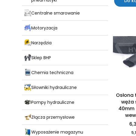
pneumatyki
Do k
Centralne smarowanie
Motoryzacja
Narzędzia
Sklep BHP
Chemia techniczna
Siłowniki hydrauliczne
Osłona 
węża 
Pompy hydrauliczne
40mm 
wew
Złącza przemysłowe
6,3
Wyposażenie magazynu
5,1