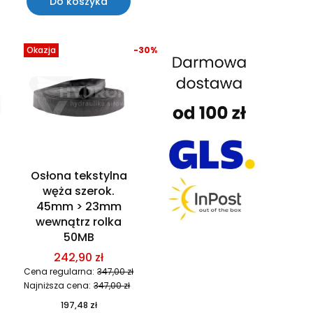
Do koszyka
Okazja
-30%
Osłona tekstylna
węża szerok.
45mm > 23mm
wewnątrz rolka
50MB
242,90 zł
Cena regularna:
347,00 zł
Najniższa cena:
347,00 zł
197,48 zł