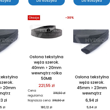
oszyka
Do koszyka
Do koszyka
Okazja
-30%
Osłona tekstylna
węża szerok.
40mm > 20mm
wewnątrz rolka
tekstylna
Osłona tekstylna
50MB
szerok.
węża szerok.
221,55 zł
> 20mm
45mm > 23mm
Cena
nątrz
wewnątrz
316,50 zł
regularna:
3 zł
6,94 zł
Najniższa cena:
316,50 zł
5 zł
180,12 zł
5,64 zł