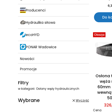
6,3
Producenci
Do k
Hydraulika siłowa
ecoHYD
Okazja
PONAR Wadowice
Nowości
Promocje
Osłona 
Koniec menu
węża 
Filtry
60mm 
w kategorii: Osłony węży hydraulicznych
wewnąt
5
Wybrane
Wyczyść
326,
Cena