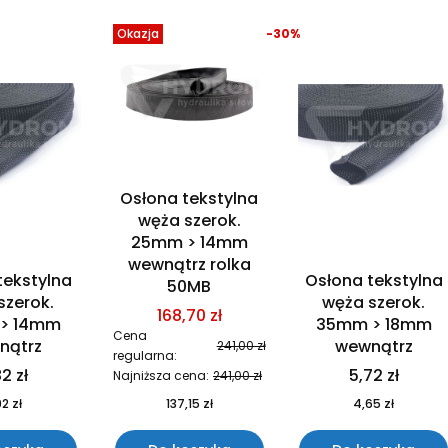
Okazja
-30%
Osłona tekstylna
węża szerok.
25mm > 14mm
wewnątrz rolka
tekstylna
Osłona tekstylna
50MB
szerok.
węża szerok.
168,70 zł
> 14mm
35mm > 18mm
Cena
nątrz
wewnątrz
241,00 zł
regularna:
2 zł
5,72 zł
Najniższa cena:
241,00 zł
2 zł
137,15 zł
4,65 zł