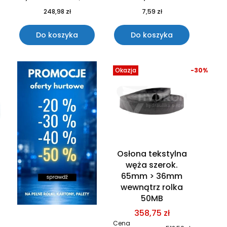
248,98 zł
7,59 zł
Do koszyka
Do koszyka
Okazja
-30%
Osłona tekstylna
węża szerok.
65mm > 36mm
wewnątrz rolka
50MB
358,75 zł
Cena