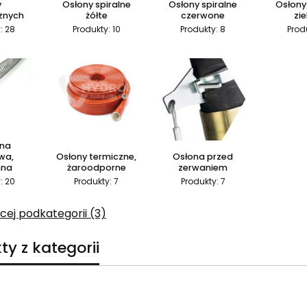
y
Osłony spiralne
Osłony spiralne
Osłony
znych
żółte
czerwone
zi
: 28
Produkty: 10
Produkty: 8
Prod
yna
wa,
Osłony termiczne,
Osłona przed
nna
żaroodporne
zerwaniem
: 20
Produkty: 7
Produkty: 7
cej podkategorii (3)
ty z kategorii
duktów