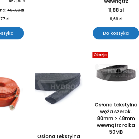
wewnątrz
467,00 zł
11,88 zł
ena:
467,00 zł
77 zł
9,66 zł
oszyka
Do koszyka
Okazja
Osłona tekstylna
węża szerok.
80mm > 48mm
wewnątrz rolka
50MB
Osłona tekstylna