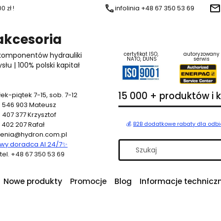
 zł !
infolinia +48 67 350 53 69
 akcesoria
 komponentów hydrauliki
certyfikat ISO,
autoryzowany
NATO, DUNS
serwis
u | 100% polski kapitał
15 000 + produktów i
ek-piątek 7-15, sob. 7-12
 546 903
Mateusz
 407 377
Krzysztof
 402 207
Rafał
💰
B2B dodatkowe rabaty dla odb
enia@hydron.com.pl
y doradca AI 24/7
✨
a tel. +48 67 350 53 69
Nowe produkty
Promocje
Blog
Informacje technicz