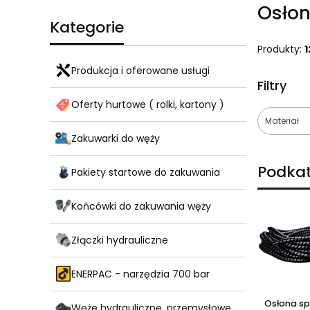
Osłon
Kategorie
Produkty:
1
Produkcja i oferowane usługi
Filtry
Oferty hurtowe ( rolki, kartony )
Materiał
Zakuwarki do węży
Koniec fil
Podkat
Pakiety startowe do zakuwania
Końcówki do zakuwania węży
Złączki hydrauliczne
ENERPAC - narzędzia 700 bar
Osłona sp
Węże hydrauliczne, przemysłowe