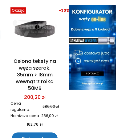
Okazja
-30%
Osłona tekstylna
węża szerok.
35mm > 18mm
wewnątrz rolka
50MB
200,20 zł
Cena
286,00 zł
regularna:
Najniższa cena:
286,00 zł
162,76 zł