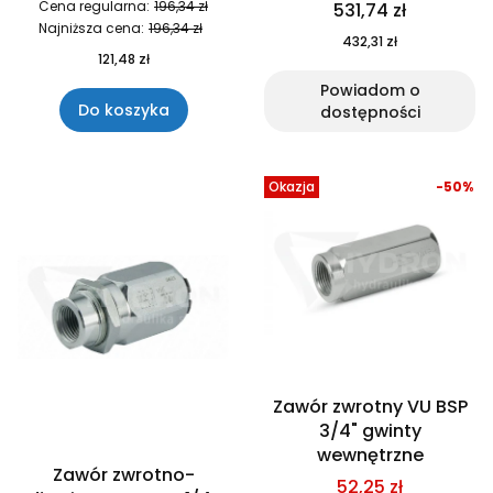
Cena regularna:
196,34 zł
531,74 zł
Najniższa cena:
196,34 zł
432,31 zł
121,48 zł
Powiadom o
Do koszyka
dostępności
Okazja
-50%
Zawór zwrotny VU BSP
3/4" gwinty
wewnętrzne
Zawór zwrotno-
52,25 zł