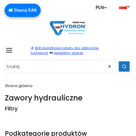
PLN
📸 Skanuj EAN
💰
B2B dodatkowe rabaty dla odbiorców
Produ
📲
hurtowych
bezpłatny skaner
Wyczyść
Szuka
Strona główna
Zawory hydrauliczne
Filtry
Koniec filtrów
Podkategorie produktów