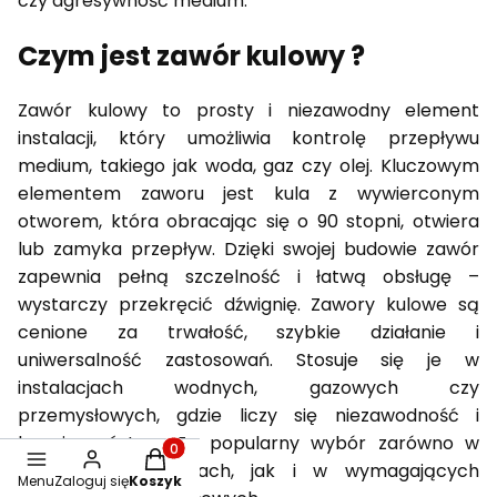
czy agresywność medium.
Czym jest zawór kulowy ?
Zawór kulowy to prosty i niezawodny element
instalacji, który umożliwia kontrolę przepływu
medium, takiego jak woda, gaz czy olej. Kluczowym
elementem zaworu jest kula z wywierconym
otworem, która obracając się o 90 stopni, otwiera
lub zamyka przepływ. Dzięki swojej budowie zawór
zapewnia pełną szczelność i łatwą obsługę –
wystarczy przekręcić dźwignię. Zawory kulowe są
cenione za trwałość, szybkie działanie i
uniwersalność zastosowań. Stosuje się je w
instalacjach wodnych, gazowych czy
przemysłowych, gdzie liczy się niezawodność i
bezpieczeństwo. To popularny wybór zarówno w
Produkty w koszyku: 0. Zobacz szczegóły
domowych systemach, jak i w wymagających
Menu
Zaloguj się
Koszyk