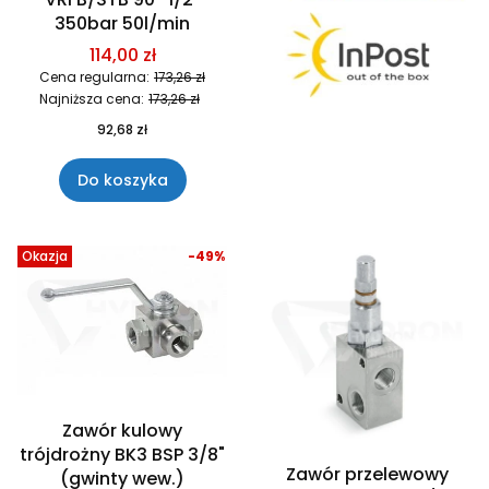
350bar 50l/min
114,00 zł
Cena regularna:
173,26 zł
Najniższa cena:
173,26 zł
92,68 zł
Do koszyka
Okazja
-49%
Zawór kulowy
trójdrożny BK3 BSP 3/8"
Zawór przelewowy
(gwinty wew.)