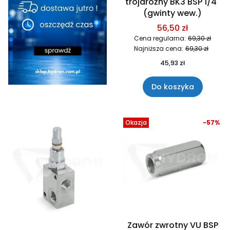
trójdrożny BK3 BSP 1/4"
(gwinty wew.)
56,50 zł
Cena regularna:
69,30 zł
Najniższa cena:
69,30 zł
45,93 zł
Do koszyka
Okazja
-57%
Zawór zwrotny VU BSP