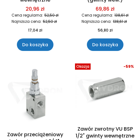
20,96 zł
69,86 zł
Cena regularna:
52,50 zł
Cena regularna:
138,61 zł
Najniższa cena:
52,50 zł
Najniższa cena:
138,61 zł
17,04 zł
56,80 zł
Do koszyka
Do koszyka
Okazja
-59%
Zawór zwrotny VU BSP
Zawór przeciążeniowy
1/2" gwinty wewnętrzne