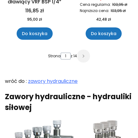
dławiący VRF BSP 1/4”
Cena regularna:
103,95 zł
116,85 zł
Najniższa cena:
103,95 zł
95,00 zł
42,48 zł
Do koszyka
Do koszyka
Strona
z 14
wróć do :
zawory hydrauliczne
Zawory hydrauliczne - hydrauliki
siłowej