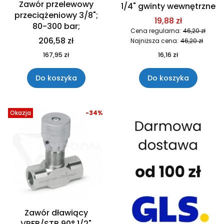
Zawór przelewowy
1/4" gwinty wewnętrzne
przeciążeniowy 3/8";
19,88 zł
80-300 bar;
Cena regularna:
46,20 zł
206,58 zł
Najniższa cena:
46,20 zł
167,95 zł
16,16 zł
Do koszyka
Do koszyka
Okazja
-34%
Zawór dławiący
VRFB/STB 90° 1/2"