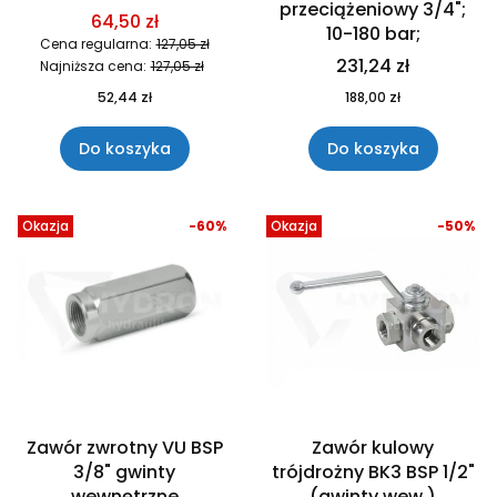
przeciążeniowy 3/4";
64,50 zł
10-180 bar;
Cena regularna:
127,05 zł
231,24 zł
Najniższa cena:
127,05 zł
52,44 zł
188,00 zł
Do koszyka
Do koszyka
Okazja
-60%
Okazja
-50%
Zawór zwrotny VU BSP
Zawór kulowy
3/8" gwinty
trójdrożny BK3 BSP 1/2"
wewnętrzne
(gwinty wew.)