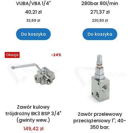
VUBA/VBA 1/4"
280bar 80l/min
40,21 zł
271,37 zł
32,69 zł
220,63 zł
Do koszyka
Do koszyka
Okazja
-24%
Zawór kulowy
trójdrożny BK3 BSP 3/4"
Zawór przelewowy
(gwinty wew.)
przeciążeniowy 1"; 40-
350 bar;
149,42 zł