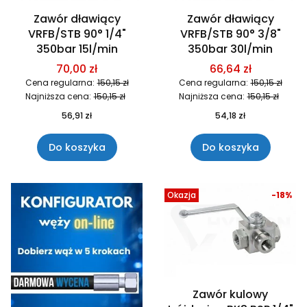
Zawór dławiący
Zawór dławiący
VRFB/STB 90° 1/4"
VRFB/STB 90° 3/8"
350bar 15l/min
350bar 30l/min
70,00 zł
66,64 zł
Cena regularna:
150,15 zł
Cena regularna:
150,15 zł
Najniższa cena:
150,15 zł
Najniższa cena:
150,15 zł
56,91 zł
54,18 zł
Do koszyka
Do koszyka
Okazja
-18%
Zawór kulowy