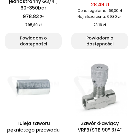
jednostronny G3/4";
28,49 zł
60-350bar
Cena regularna:
69,30 zł
978,83 zł
Najniższa cena:
69,30 zł
795,80 zł
23,16 zł
Powiadom o
Powiadom o
dostępności
dostępności
Tuleja zaworu
Zawór dławiący
pęknietego przewodu
VRFB/STB 90° 3/4"