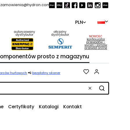
zamowienia@hydron.com.pl
PLN
autoryzowany
oficjalny
dystrybutor
dystrybutor
NOWOŚĆ
konfigurator
przewodów -
wyceń i zamów
przewód online
 komponentów prosto z magazynu
Produkty w k
📲
iorców hurtowych
bezpłatny skaner
Wyczyść
Szukaj
ne
Certyfikaty
Katalogi
Kontakt