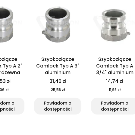
ozłącze
Szybkozłącze
Szybkozłącze
 Typ A 2"
Camlock Typ A 3"
Camlock Typ A
erdzewna
aluminium
3/4" aluminium
53 zł
31,46 zł
14,74 zł
06 zł
25,58 zł
11,98 zł
adom o
Powiadom o
Powiadom o
pności
dostępności
dostępności