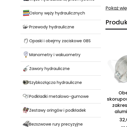
Pokaż wię
Osłony węży hydraulicznych
Produk
Przewody hydrauliczne
Opaski i obejmy zaciskowe GBS
Lista pro
Manometry i wakuometry
Zawory hydrauliczne
Szybkozłącza hydrauliczne
Ob
Podkładki metalowo-gumowe
skorupo
zakres
Zestawy oringów i podkładek
alum
32,
Bezszwowe rury precyzyjne