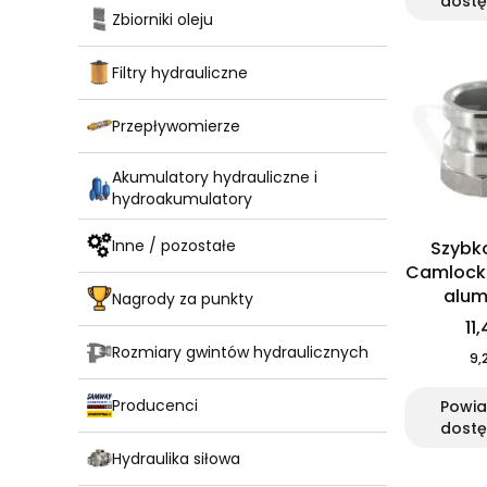
dostę
Zbiorniki oleju
Filtry hydrauliczne
Przepływomierze
Akumulatory hydrauliczne i
hydroakumulatory
Inne / pozostałe
Szybk
Camlock 
alum
Nagrody za punkty
11,
Rozmiary gwintów hydraulicznych
9,2
Producenci
Powi
dostę
Hydraulika siłowa