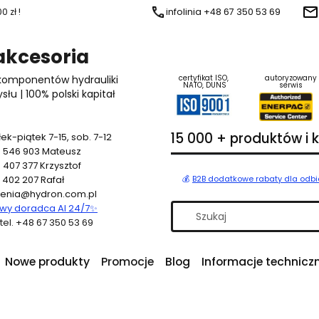
 zł !
infolinia +48 67 350 53 69
 akcesoria
 komponentów hydrauliki
certyfikat ISO,
autoryzowany
NATO, DUNS
serwis
u | 100% polski kapitał
15 000 + produktów i
ek-piątek 7-15, sob. 7-12
 546 903
Mateusz
 407 377
Krzysztof
 402 207
Rafał
💰
B2B dodatkowe rabaty dla odb
enia@hydron.com.pl
y doradca AI 24/7
✨
a tel. +48 67 350 53 69
Nowe produkty
Promocje
Blog
Informacje technicz