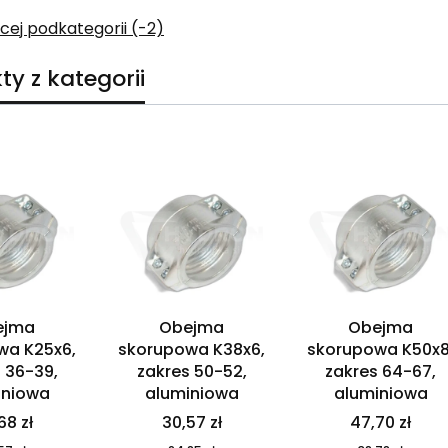
cej podkategorii (-2)
ty z kategorii
duktów
ejma
Obejma
Obejma
wa K25x6,
skorupowa K38x6,
skorupowa K50x8
 36-39,
zakres 50-52,
zakres 64-67,
iniowa
aluminiowa
aluminiowa
68 zł
30,57 zł
47,70 zł