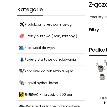
Złącz
Kategorie
Produkty:
1
Produkcja i oferowane usługi
Filtry
Oferty hurtowe ( rolki, kartony )
Koniec fil
Zakuwarki do węży
Podkat
Pakiety startowe do zakuwania
Końcówki do zakuwania węży
Złączki hydrauliczne
ENERPAC - narzędzia 700 bar
Złą
Pr
Węże hydrauliczne, przemysłowe