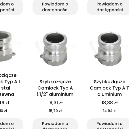
adom o
Powiadom o
Powiadom o
pności
dostępności
dostępności
ozłącze
 Typ A 1
Szybkozłącze
Szybkozłącze
 stal
Camlock Typ A
Camlock Typ A 1
dzewna
1.1/2" aluminium
aluminium
46 zł
19,31 zł
18,38 zł
10 zł
15,70 zł
14,94 zł
adom o
Powiadom o
Powiadom o