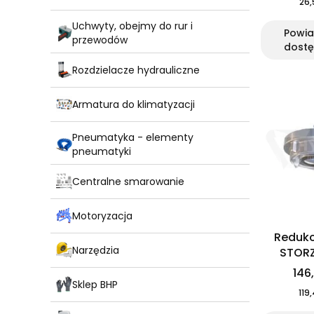
26,
Uchwyty, obejmy do rur i
Powi
przewodów
dostę
Rozdzielacze hydrauliczne
Armatura do klimatyzacji
Pneumatyka - elementy
pneumatyki
Centralne smarowanie
Motoryzacja
Redukc
Narzędzia
STORZ
146,
Sklep BHP
119,