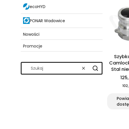
ecoHYD
PONAR Wadowice
Nowości
Promocje
Koniec menu
Szybk
Camlock
Stal ni
Wyczyść
Szukaj
125,
102,
Powi
dostę