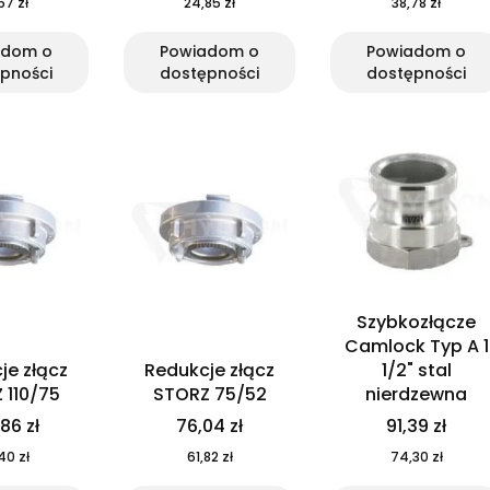
57 zł
24,85 zł
38,78 zł
adom o
Powiadom o
Powiadom o
pności
dostępności
dostępności
Szybkozłącze
Camlock Typ A 1
je złącz
Redukcje złącz
1/2" stal
 110/75
STORZ 75/52
nierdzewna
86 zł
76,04 zł
91,39 zł
40 zł
61,82 zł
74,30 zł