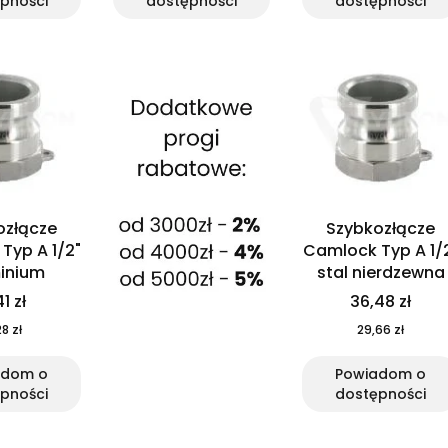
pności
dostępności
dostępności
ozłącze
Szybkozłącze
Typ A 1/2"
Camlock Typ A 1/
inium
stal nierdzewna
41 zł
36,48 zł
8 zł
29,66 zł
adom o
Powiadom o
pności
dostępności