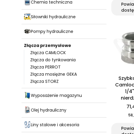
Chemia techniczna
Powi
dostę
Siłowniki hydrauliczne
Pompy hydrauliczne
Złącza przemysłowe
Złącza CAMLOCK
Złącza do tynkowania
Złącza PERROT
Złącza mosiężne GEKA
Szybk
Złącza STORZ
Camlock
1/4"
Wyposażenie magazynu
nier
71,
Olej hydrauliczny
58,
Liny stalowe i akcesoria
Powi