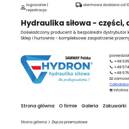
logowanie |
darmowa dostawa od 100
rejestracja
Hydraulika siłowa - części,
Doświadczony producent & bezpośredni dystrybutor
Sklep i hurtownia - kompleksowe zaopatrzenie przemysł
poniedział
📞
+48 535
📞
+48 574
📞
+48 575
📧
zamowi
Całodobow
☎️
Infolini
Strona główna
O firmie
Galeria
Zakuwarki
Strona główna
Złącza przemysłowe