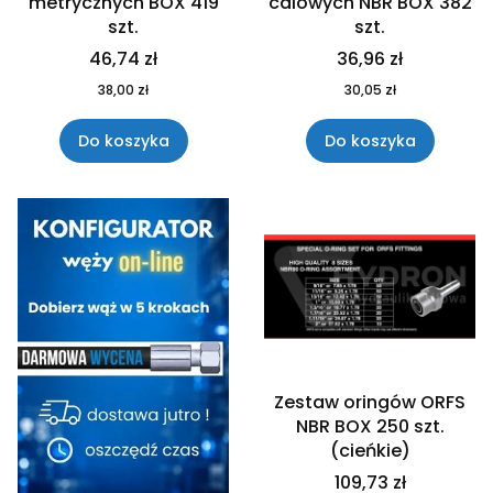
metrycznych BOX 419
calowych NBR BOX 382
szt.
szt.
46,74 zł
36,96 zł
38,00 zł
30,05 zł
Do koszyka
Do koszyka
Zestaw oringów ORFS
NBR BOX 250 szt.
(cieńkie)
109,73 zł