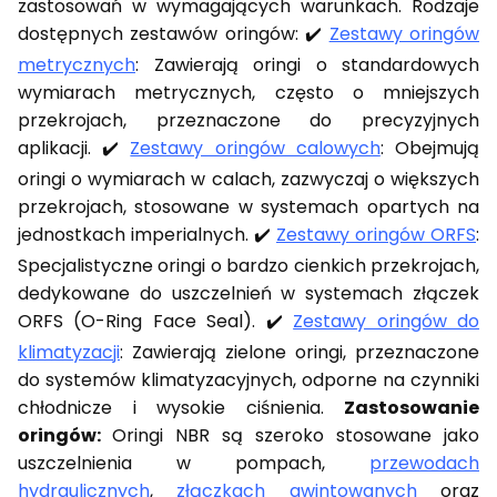
zastosowań w wymagających warunkach.
Rodzaje
dostępnych zestawów oringów: ✔️
Zestawy oringów
metrycznych
:
Zawierają oringi o standardowych
wymiarach metrycznych, często o mniejszych
przekrojach, przeznaczone do precyzyjnych
aplikacji. ✔️
Zestawy oringów calowych
:
Obejmują
oringi o wymiarach w calach, zazwyczaj o większych
przekrojach, stosowane w systemach opartych na
jednostkach imperialnych. ✔️
Zestawy oringów ORFS
:
Specjalistyczne oringi o bardzo cienkich przekrojach,
dedykowane do uszczelnień w systemach złączek
ORFS (O-Ring Face Seal). ✔️
Zestawy oringów do
klimatyzacji
:
Zawierają zielone oringi, przeznaczone
do systemów klimatyzacyjnych, odporne na czynniki
chłodnicze i wysokie ciśnienia.
Zastosowanie
oringów:
Oringi NBR są szeroko stosowane jako
uszczelnienia w pompach,
przewodach
hydraulicznych
,
złączkach gwintowanych
oraz