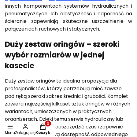
innych komponentach systemów hydraulicznych i
pneumatycznych.
Ich elastyczność i odporność na
ścieranie zapewniają skuteczne uszczelnienie w
połączeniach ruchowych i statycznych.
Duży zestaw oringów – szeroki
wybór rozmiarów w jednej
kasecie
Duży zestaw oringów to idealna propozycja dla
profesjonalistów, którzy potrzebują mieć zawsze
pod ręką szeroki zakres średnic i grubości. Komplet
zawiera najczęściej kilkaset sztuk oringów w różnych
wariantach, umieszczonych w praktycznych
organizerach. Dzięki temu serwis hydrauliczny lub
mechaniczny może zaoszczędzić czas i zapewnić
Produkty w koszyku: 0. Zobacz szczegóły
Menu
Zaloguj się
Koszyk
sobie natychmiastową dostępność odpowiedniego