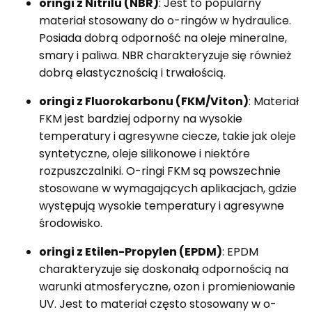
oringi z Nitrilu (NBR)
: Jest to popularny
materiał stosowany do o-ringów w hydraulice.
Posiada dobrą odporność na oleje mineralne,
smary i paliwa. NBR charakteryzuje się również
dobrą elastycznością i trwałością.
oringi z Fluorokarbonu (FKM/Viton)
: Materiał
FKM jest bardziej odporny na wysokie
temperatury i agresywne ciecze, takie jak oleje
syntetyczne, oleje silikonowe i niektóre
rozpuszczalniki. O-ringi FKM są powszechnie
stosowane w wymagających aplikacjach, gdzie
występują wysokie temperatury i agresywne
środowisko.
oringi z Etilen-Propylen (EPDM)
: EPDM
charakteryzuje się doskonałą odpornością na
warunki atmosferyczne, ozon i promieniowanie
UV. Jest to materiał często stosowany w o-