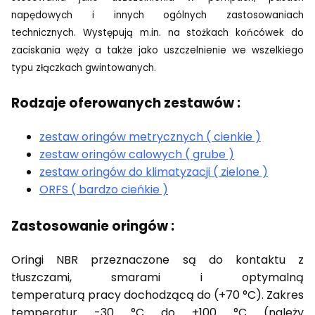
napędowych i innych ogólnych
zastosowaniach
technicznych. Występują m.in. na stożkach końcówek do
zaciskania węży a także jako uszczelnienie we wszelkiego
typu złączkach gwintowanych.
Rodzaje oferowanych zestawów :
zestaw oringów metrycznych ( cienkie )
zestaw oringów calowych ( grube )
zestaw oringów do klimatyzacji ( zielone )
ORFS ( bardzo cieńkie )
Zastosowanie oringów :
Oringi NBR przeznaczone są do kontaktu z
tłuszczami, smarami i optymalną
temperaturą pracy dochodzącą do (+70 °C). Zakres
temperatur -30 °C do +100 °C (należy