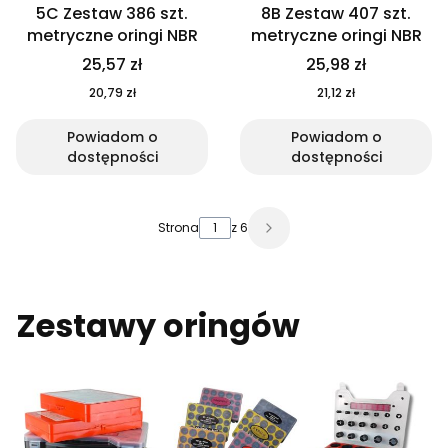
5C Zestaw 386 szt.
8B Zestaw 407 szt.
metryczne oringi NBR
metryczne oringi NBR
25,57 zł
25,98 zł
20,79 zł
21,12 zł
Powiadom o
Powiadom o
dostępności
dostępności
Strona
z 6
Zestawy oringów