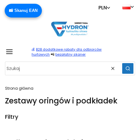
PLN
📸 Skanuj EAN
💰
B2B dodatkowe rabaty dla odbiorców
Produ
📲
hurtowych
bezpłatny skaner
Wyczyść
Szuka
Strona główna
Zestawy oringów i podkładek
Filtry
Koniec filtrów