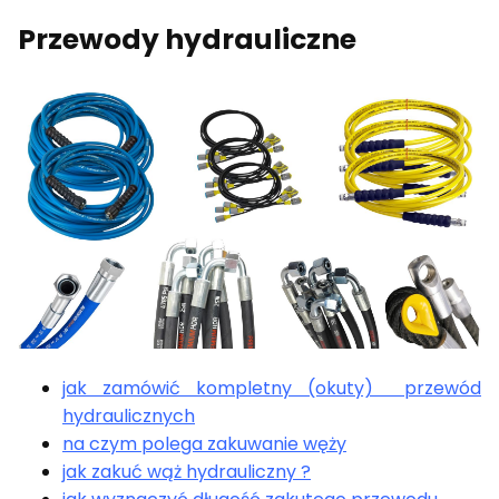
Przewody hydrauliczne
jak zamówić kompletny (okuty) przewód
hydraulicznych
na czym polega zakuwanie węży
jak zakuć wąż hydrauliczny ?