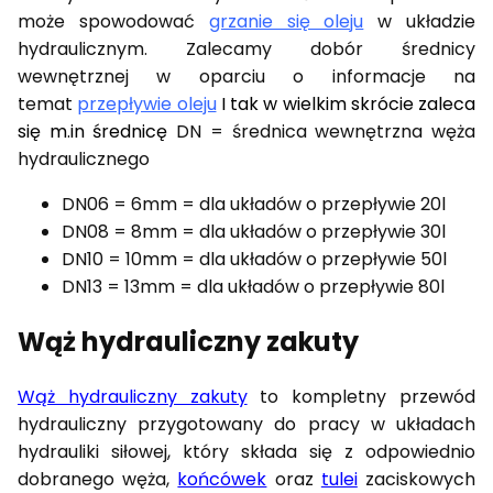
może spowodować
grzanie się oleju
w układzie
hydraulicznym. Zalecamy dobór średnicy
wewnętrznej w oparciu o informacje na
temat
przepływie oleju
I tak w wielkim skrócie zaleca
się m.in średnicę
DN = średnica wewnętrzna węża
hydraulicznego
DN06 = 6mm = dla układów o przepływie 20l
DN08 = 8mm = dla układów o przepływie 30l
DN10 = 10mm = dla układów o przepływie 50l
DN13 = 13mm = dla układów o przepływie 80l
Wąż hydrauliczny zakuty
Wąż hydrauliczny zakuty
to kompletny przewód
hydrauliczny przygotowany do pracy w układach
hydrauliki siłowej, który składa się z odpowiednio
dobranego węża,
końcówek
oraz
tulei
zaciskowych