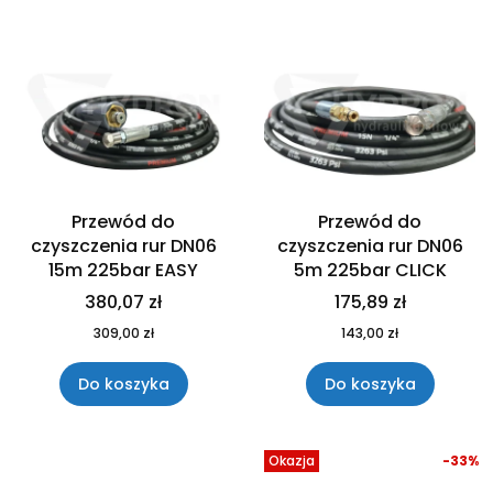
Przewód do
Przewód do
czyszczenia rur DN06
czyszczenia rur DN06
15m 225bar EASY
5m 225bar CLICK
380,07 zł
175,89 zł
309,00 zł
143,00 zł
Do koszyka
Do koszyka
Okazja
-33%