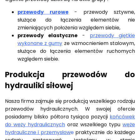
przewody rurowe
- przewody sztywne,
służące do łączenia elementów nie
zmieniających położenia względem siebie,
przewody elastyczne
-
przewody giętkie
wykonane z gumy
ze wzmocnieniem stalowym,
służące do łączenia elementów ruchomych
względem siebie.
Produkcja przewodów do
hydrauliki siłowej
Nasza firma zajmuje się produkcją wszelkiego rodzaju
przewodów hydraulicznych. W swojej ofercie
posiadamy blisko półtora tysiąca pozycji
końcówek
do węży hydraulicznych
oraz wszelkiego typu
węże
hydrauliczne i przemysłow
e
praktycznie do każdego