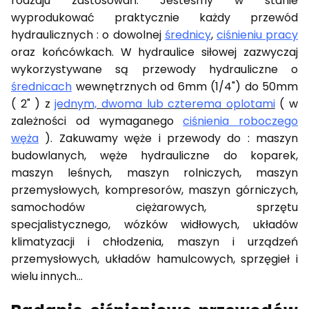
rodzaju zastosowań. Jesteśmy w stanie
wyprodukować praktycznie każdy przewód
hydraulicznych : o dowolnej
średnicy
,
ciśnieniu pracy
oraz końcówkach. W hydraulice siłowej zazwyczaj
wykorzystywane są przewody hydrauliczne o
średnicach
wewnętrznych od 6mm (1/4") do 50mm
( 2" ) z
jednym, dwoma lub czterema oplotami
( w
zależności od wymaganego
ciśnienia roboczego
węża
). Zakuwamy węże i przewody do : maszyn
budowlanych, węże hydrauliczne do koparek,
maszyn leśnych, maszyn rolniczych, maszyn
przemysłowych, kompresorów, maszyn górniczych,
samochodów ciężarowych, sprzętu
specjalistycznego, wózków widłowych, układów
klimatyzacji i chłodzenia, maszyn i urządzeń
przemysłowych, układów hamulcowych, sprzęgieł i
wielu innych…