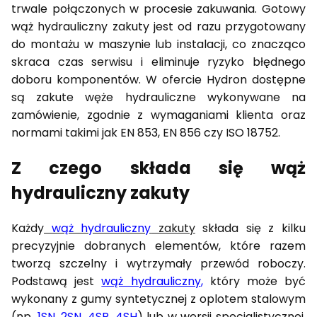
trwale połączonych w procesie zakuwania. Gotowy
wąż hydrauliczny zakuty jest od razu przygotowany
do montażu w maszynie lub instalacji, co znacząco
skraca czas serwisu i eliminuje ryzyko błędnego
doboru komponentów. W ofercie Hydron dostępne
są zakute węże hydrauliczne wykonywane na
zamówienie, zgodnie z wymaganiami klienta oraz
normami takimi jak EN 853, EN 856 czy ISO 18752.
Z czego składa się wąż
hydrauliczny zakuty
Każdy
wąż hydrauliczny
zakuty
składa się z kilku
precyzyjnie dobranych elementów, które razem
tworzą szczelny i wytrzymały przewód roboczy.
Podstawą jest
wąż hydrauliczny
,
który może być
wykonany z gumy syntetycznej z oplotem stalowym
(np.
1SN
,
2SN
,
4SP
,
4SH
) lub w wersji specjalistycznej,