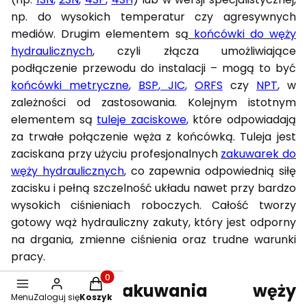
np. do wysokich temperatur czy agresywnych
mediów. Drugim elementem są
końcówki do węży
hydraulicznych
,
czyli złącza umożliwiające
podłączenie przewodu do instalacji – mogą to być
końcówki metryczne
,
BSP
,
JIC
,
ORFS
czy
NPT
,
w
zależności od zastosowania. Kolejnym istotnym
elementem są
tuleje zaciskowe
,
które odpowiadają
za trwałe połączenie węża z końcówką. Tuleja jest
zaciskana przy użyciu profesjonalnych
zakuwarek do
węży hydraulicznych
,
co zapewnia odpowiednią siłę
zacisku i pełną szczelność układu nawet przy bardzo
wysokich ciśnieniach roboczych. Całość tworzy
gotowy wąż hydrauliczny zakuty, który jest odporny
na drgania, zmienne ciśnienia oraz trudne warunki
pracy.
Produkty w koszyku: 0. Zobacz szczegóły
Proces zakuwania węży
Menu
Zaloguj się
Koszyk