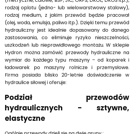
(metryczne, calowe, BSP, JIC, ORFS, DKOL, DKOS itp.),
rodzaj oplotu (jedno- lub wielowarstwowy stalowy),
rodzaj medium, z jakim przewód będzie pracował
(olej, woda, emulsja, paliwo itp.). Dzięki temu przewód
hydrauliczny jest idealnie dopasowany do danego
zastosowania, co eliminuje ryzyko nieszczelności,
uszkodzeń lub nieprawidłowego montażu. W sklepie
Hydron można zamówić przewody hydrauliczne na
wymiar do każdego typu maszyny – od koparek i
ładowarek po maszyny rolnicze i przemysłowe.
Firma posiada blisko 20-letnie doświadczenie w
hydraulice siłowej i oferuje:
Podział przewodów
hydraulicznych - sztywne,
elastyczne
Ogólnie przewody dzieli się na dwie grupy :