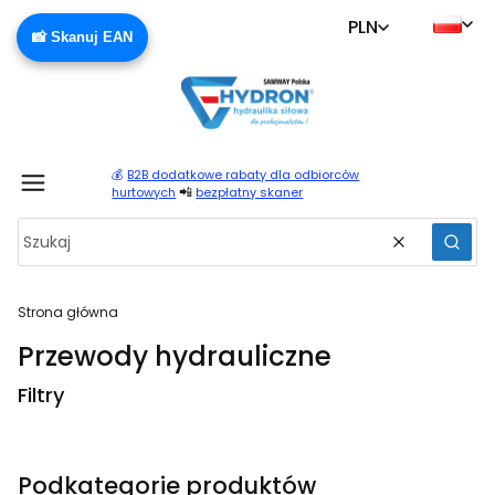
PLN
📸 Skanuj EAN
💰
B2B dodatkowe rabaty dla odbiorców
Produ
📲
hurtowych
bezpłatny skaner
Wyczyść
Szuka
Strona główna
Przewody hydrauliczne
Filtry
Koniec filtrów
Podkategorie produktów