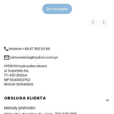
Do koszyka
infolinia +48 67 350 53 69
zamowienia@hydron.com.pl
HYDRON hydraulika siłowa
ul. Kujańska 6a,
77-400 Złotów
NIP 5040002752
REGON 301540500
Linki w stopce
OBSŁUGA KLIENTA
Metody płatności