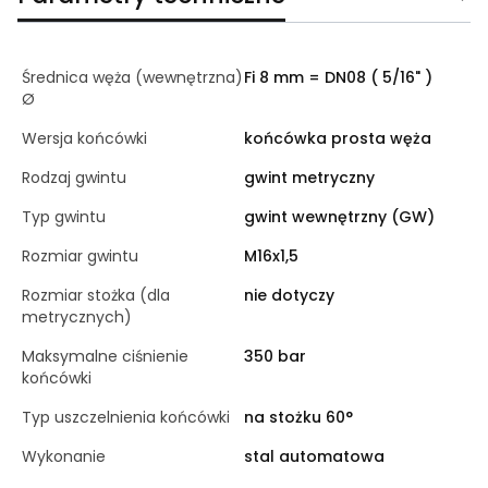
Średnica węża (wewnętrzna)
Fi 8 mm = DN08 ( 5/16" )
Ø
Wersja końcówki
końcówka prosta węża
Rodzaj gwintu
gwint metryczny
Typ gwintu
gwint wewnętrzny (GW)
Rozmiar gwintu
M16x1,5
Rozmiar stożka (dla
nie dotyczy
metrycznych)
Maksymalne ciśnienie
350 bar
końcówki
Typ uszczelnienia końcówki
na stożku 60°
Wykonanie
stal automatowa