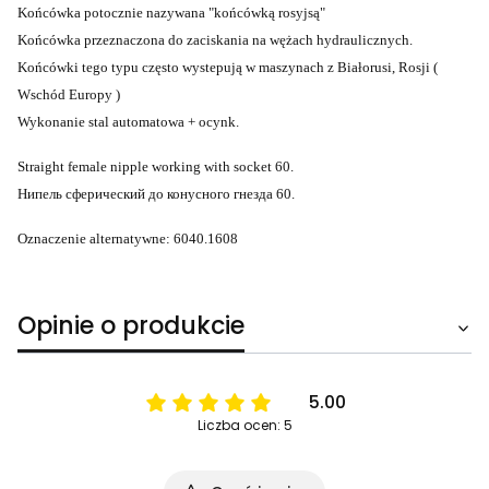
Końcówka potocznie nazywana "końcówką rosyjsą"
Końcówka przeznaczona do zaciskania na wężach hydraulicznych.
Końcówki tego typu często wystepują w maszynach z Białorusi, Rosji (
Wschód Europy )
Wykonanie stal automatowa + ocynk.
Straight female nipple working with socket 60.
Нипель сферический до конусного гнезда 60.
Oznaczenie alternatywne: 6040.1608
Opinie o produkcie
5.00
Liczba ocen: 5