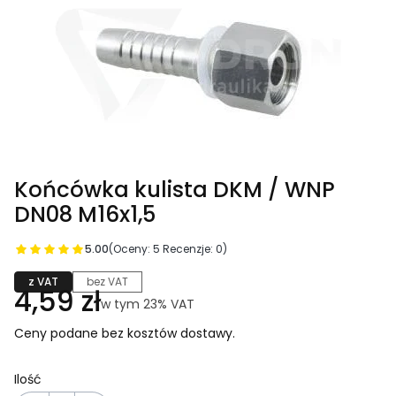
Końcówka kulista DKM / WNP
DN08 M16x1,5
5.00
(Oceny: 5 Recenzje: 0)
z VAT
bez VAT
Cena
4,59 zł
w tym 23% VAT
w tym
23%
VAT
Ceny podane bez kosztów dostawy.
Ilość