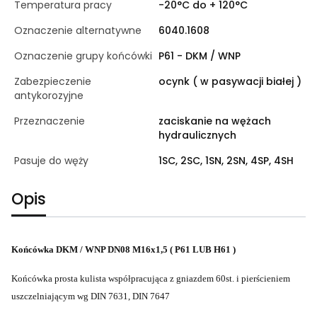
Temperatura pracy
-20°C do + 120°C
Oznaczenie alternatywne
6040.1608
Oznaczenie grupy końcówki
P61 - DKM / WNP
Zabezpieczenie
ocynk ( w pasywacji białej )
antykorozyjne
Przeznaczenie
zaciskanie na wężach
hydraulicznych
Pasuje do węży
1SC, 2SC, 1SN, 2SN, 4SP, 4SH
Opis
Końcówka DKM / WNP DN08 M16x1,5 ( P61 LUB H61 )
Końcówka prosta kulista współpracująca z gniazdem 60st. i pierścieniem
uszczelniającym wg DIN 7631, DIN 7647