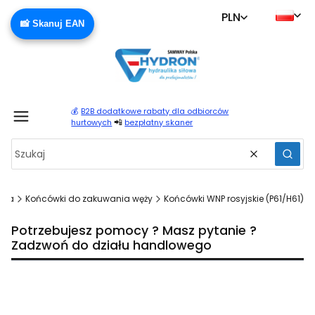
PLN
📸 Skanuj EAN
💰
B2B dodatkowe rabaty dla odbiorców
Produ
📲
hurtowych
bezpłatny skaner
Wyczyść
Szuka
wna
Końcówki do zakuwania węży
Końcówki WNP rosyjskie (P61/H61)
Potrzebujesz pomocy ? Masz pytanie ?
Zadzwoń do działu handlowego