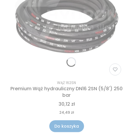
WĄŻ 162SN
Premium Wąż hydrauliczny DN16 2SN (5/8') 250
bar
30,12 zł
24,49 zł
Do koszyka