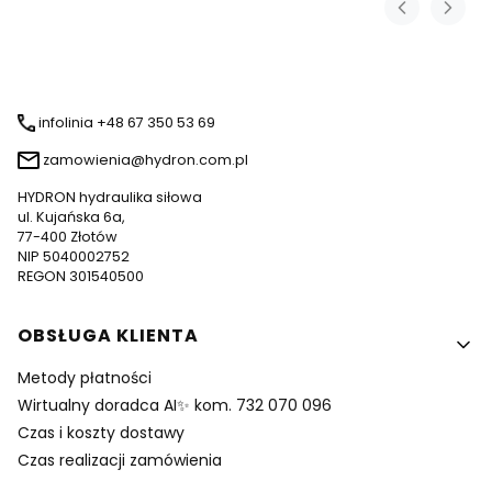
infolinia +48 67 350 53 69
zamowienia@hydron.com.pl
HYDRON hydraulika siłowa
ul. Kujańska 6a,
77-400 Złotów
NIP 5040002752
REGON 301540500
Linki w stopce
OBSŁUGA KLIENTA
Metody płatności
Wirtualny doradca AI✨ kom. 732 070 096
Czas i koszty dostawy
Czas realizacji zamówienia