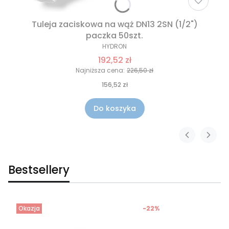
Tuleja zaciskowa na wąż DN13 2SN (1/2")
paczka 50szt.
HYDRON
192,52 zł
Najniższa cena:
226,50 zł
156,52 zł
Do koszyka
Bestsellery
Okazja
-22%