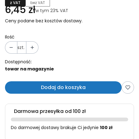
z VAT
bez VAT
Cena
6,45 zł
w tym 23% VAT
w tym
23%
VAT
Ceny podane bez kosztów dostawy.
Ilość
szt.
Dostępność:
towar na magazynie
Dodaj do koszyka
Darmowa przesyłka od 100 zł
Do darmowej dostawy brakuje Ci jedynie
100 zł