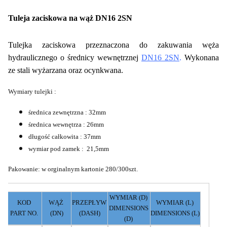
Tuleja zaciskowa na wąż DN16 2SN
Tulejka zaciskowa przeznaczona do zakuwania węża
hydraulicznego o średnicy wewnętrznej
DN16 2SN
.
Wykonana
ze stali wyżarzana oraz ocynkwana.
Wymiary tulejki :
średnica zewnętrzna : 32mm
średnica wewnętrza : 26mm
długość całkowita : 37mm
wymiar pod zamek : 21,5mm
Pakowanie: w orginalnym kartonie 280/300szt.
WYMIAR (D)
KOD
WĄŻ
PRZEPŁYW
WYMIAR (L)
DIMENSIONS
PART NO.
(DN)
(DASH)
DIMENSIONS (L)
(D)