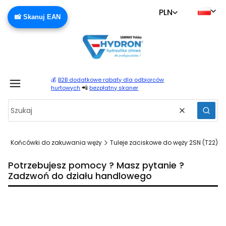
PLN
📸 Skanuj EAN
💰
B2B dodatkowe rabaty dla odbiorców
Produ
📲
hurtowych
bezpłatny skaner
Wyczyść
Szuka
a
Końcówki do zakuwania węży
Tuleje zaciskowe do węży 2SN (T22)
Potrzebujesz pomocy ? Masz pytanie ?
Zadzwoń do działu handlowego