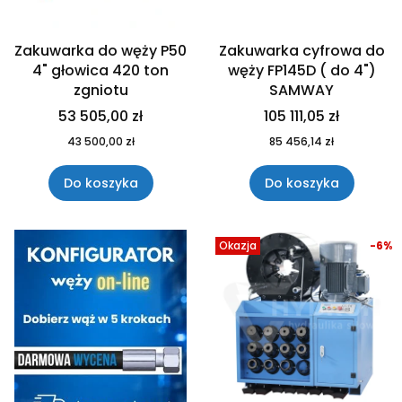
Zakuwarka do węży P50
Zakuwarka cyfrowa do
4" głowica 420 ton
węży FP145D ( do 4")
zgniotu
SAMWAY
53 505,00 zł
105 111,05 zł
43 500,00 zł
85 456,14 zł
Do koszyka
Do koszyka
Okazja
-6%