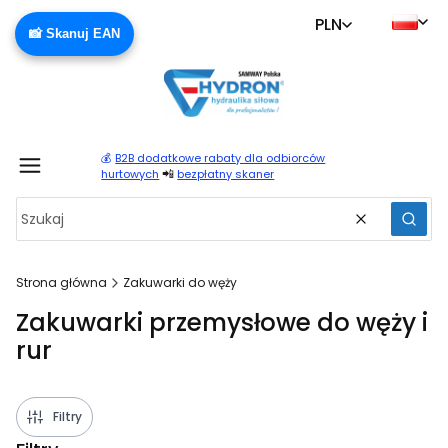
PLN
📸 Skanuj EAN
💰
B2B dodatkowe rabaty dla odbiorców
Produ
📲
hurtowych
bezpłatny skaner
Wyczyść
Szuka
Strona główna
Zakuwarki do węży
Zakuwarki przemysłowe do węży i
rur
Filtry