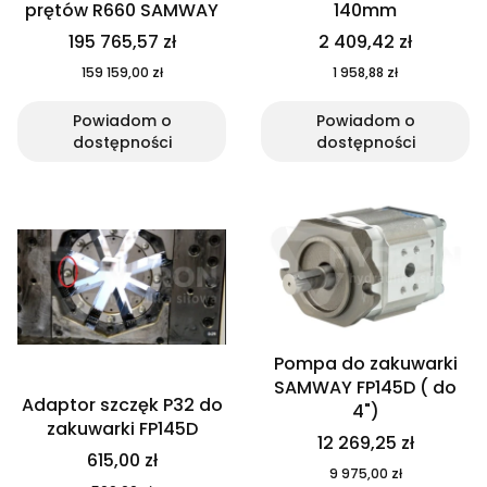
prętów R660 SAMWAY
140mm
195 765,57 zł
2 409,42 zł
159 159,00 zł
1 958,88 zł
Powiadom o
Powiadom o
dostępności
dostępności
Pompa do zakuwarki
SAMWAY FP145D ( do
Adaptor szczęk P32 do
4")
zakuwarki FP145D
12 269,25 zł
615,00 zł
9 975,00 zł