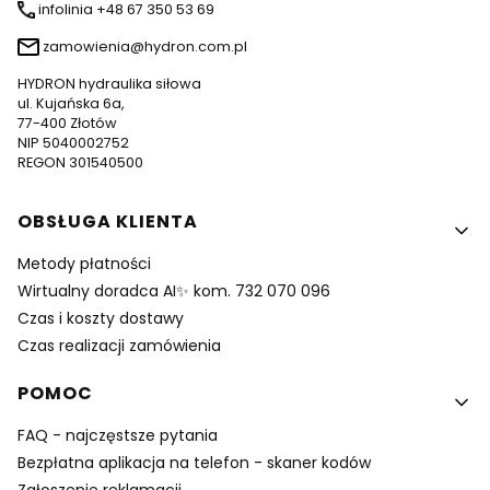
infolinia +48 67 350 53 69
zamowienia@hydron.com.pl
HYDRON hydraulika siłowa
ul. Kujańska 6a,
77-400 Złotów
NIP 5040002752
REGON 301540500
Linki w stopce
OBSŁUGA KLIENTA
Metody płatności
Wirtualny doradca AI✨ kom. 732 070 096
Czas i koszty dostawy
Czas realizacji zamówienia
POMOC
FAQ - najczęstsze pytania
Bezpłatna aplikacja na telefon - skaner kodów