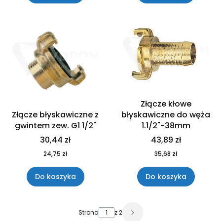
Złącze kłowe
Złącze błyskawiczne z
błyskawiczne do węża
gwintem zew. G1 1/2"
1.1/2"-38mm
30,44 zł
43,89 zł
24,75 zł
35,68 zł
Do koszyka
Do koszyka
Strona
z 2