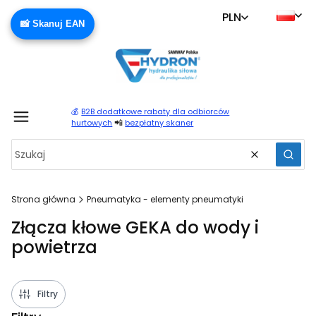
PLN
📸 Skanuj EAN
💰
B2B dodatkowe rabaty dla odbiorców
Produ
📲
hurtowych
bezpłatny skaner
Wyczyść
Szuka
Strona główna
Pneumatyka - elementy pneumatyki
Złącza kłowe GEKA do wody i
powietrza
Filtry