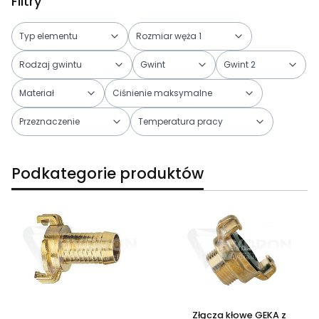
Filtry
Typ elementu
Rozmiar węża 1
Rodzaj gwintu
Gwint
Gwint 2
Materiał
Ciśnienie maksymalne
Przeznaczenie
Temperatura pracy
Koniec filtrów
Podkategorie produktów
Złącza kłowe GEKA z