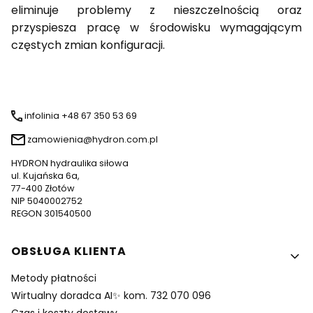
eliminuje problemy z nieszczelnością oraz
przyspiesza pracę w środowisku wymagającym
częstych zmian konfiguracji.
infolinia +48 67 350 53 69
zamowienia@hydron.com.pl
HYDRON hydraulika siłowa
ul. Kujańska 6a,
77-400 Złotów
NIP 5040002752
REGON 301540500
Linki w stopce
OBSŁUGA KLIENTA
Metody płatności
Wirtualny doradca AI✨ kom. 732 070 096
Czas i koszty dostawy