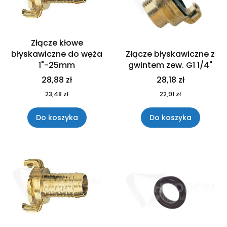
Złącze kłowe
błyskawiczne do węża
Złącze błyskawiczne z
1"-25mm
gwintem zew. G1 1/4"
28,88 zł
28,18 zł
23,48 zł
22,91 zł
Do koszyka
Do koszyka