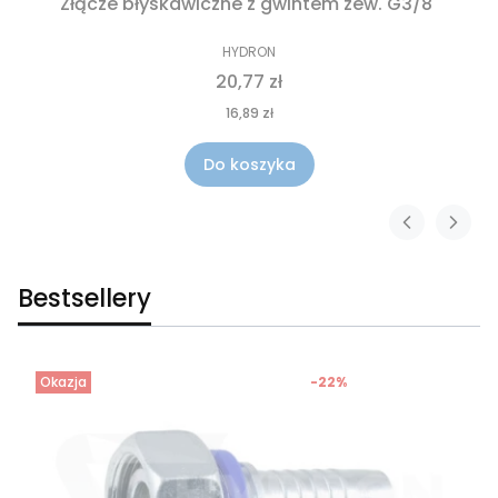
Złącze błyskawiczne z gwintem zew. G3/8"
HYDRON
20,77 zł
16,89 zł
Do koszyka
Bestsellery
Okazja
-22%