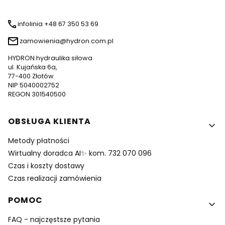
infolinia +48 67 350 53 69
zamowienia@hydron.com.pl
HYDRON hydraulika siłowa
ul. Kujańska 6a,
77-400 Złotów
NIP 5040002752
REGON 301540500
Linki w stopce
OBSŁUGA KLIENTA
Metody płatności
Wirtualny doradca AI✨ kom. 732 070 096
Czas i koszty dostawy
Czas realizacji zamówienia
POMOC
FAQ - najczęstsze pytania