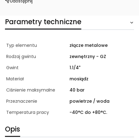
Udostępnij
Parametry techniczne
Typ elementu
złącze metalowe
Rodzaj gwintu
zewnętrzny - GZ
Gwint
1.1/4"
Materiał
mosiądz
Ciśnienie maksymalne
40 bar
Przeznaczenie
powietrze / woda
Temperatura pracy
-40°C do +80°C.
Opis