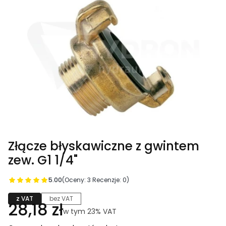
Złącze błyskawiczne z gwintem
zew. G1 1/4"
5.00
(Oceny: 3 Recenzje: 0)
z VAT
bez VAT
Cena
28,18 zł
w tym 23% VAT
w tym
23%
VAT