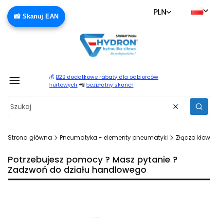
PLN
📸 Skanuj EAN
💰
B2B dodatkowe rabaty dla odbiorców
Produ
📲
hurtowych
bezpłatny skaner
Wyczyść
Szuka
Strona główna
Pneumatyka - elementy pneumatyki
Złącza kłowe 
Potrzebujesz pomocy ? Masz pytanie ?
Zadzwoń do działu handlowego