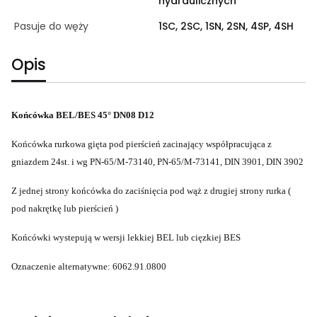
hydraulicznych
Pasuje do węży
1SC, 2SC, 1SN, 2SN, 4SP, 4SH
Opis
Końcówka BEL/BES 45° DN08 D12
Końcówka rurkowa gięta pod pierścień zacinający współpracująca z
gniazdem 24st. i wg PN-65/M-73140, PN-65/M-73141, DIN 3901, DIN 3902
Z jednej strony końcówka do zaciśnięcia pod wąż z drugiej strony rurka (
pod nakrętkę lub pierścień )
Końcówki wystepują w wersji lekkiej BEL lub cięzkiej BES
Oznaczenie alternatywne: 6062.91.0800