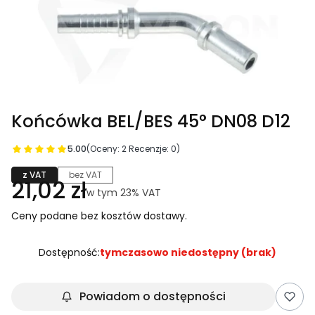
Końcówka BEL/BES 45° DN08 D12
5.00
(Oceny: 2 Recenzje: 0)
z VAT
bez VAT
Cena
21,02 zł
w tym 23% VAT
w tym
23%
VAT
Ceny podane bez kosztów dostawy.
Dostępność:
tymczasowo niedostępny (brak)
Powiadom o dostępności