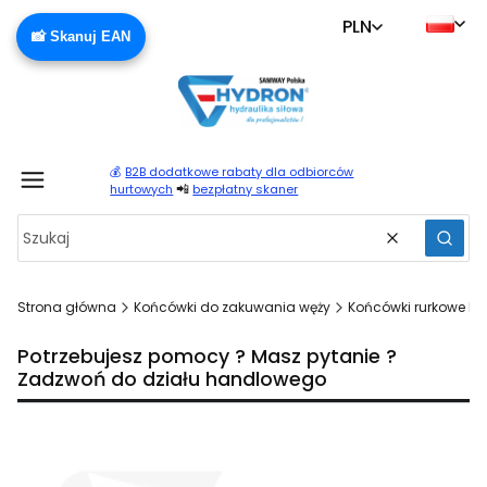
PLN
📸 Skanuj EAN
💰
B2B dodatkowe rabaty dla odbiorców
Produ
📲
hurtowych
bezpłatny skaner
Wyczyść
Szuka
Strona główna
Końcówki do zakuwania węży
Końcówki rurkowe BEL
Potrzebujesz pomocy ? Masz pytanie ?
Zadzwoń do działu handlowego