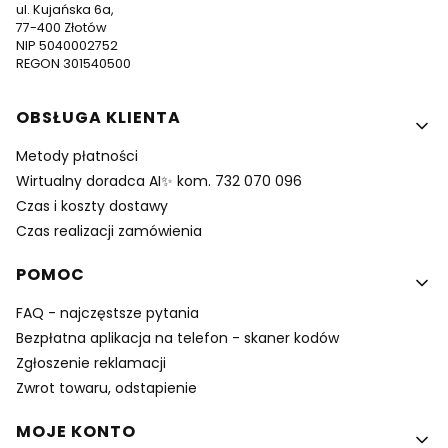
ul. Kujańska 6a,
77-400 Złotów
NIP 5040002752
REGON 301540500
Linki w stopce
OBSŁUGA KLIENTA
Metody płatności
Wirtualny doradca AI✨ kom. 732 070 096
Czas i koszty dostawy
Czas realizacji zamówienia
POMOC
FAQ - najczęstsze pytania
Bezpłatna aplikacja na telefon - skaner kodów
Zgłoszenie reklamacji
Zwrot towaru, odstapienie
MOJE KONTO