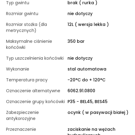
Typ gwintu
brak ( rurka )
Rozmiar gwintu
nie dotyczy
Rozmiar stożka (dla
12L ( wersja lekka )
metrycznych)
Maksymalne ciśnienie
350 bar
końcówki
Typ uszczelnienia końcówki
nie dotyczy
Wykonanie
stal automatowa
Temperatura pracy
-20°C do + 120°C
Oznaczenie alternatywne
6062.91.0800
Oznaczenie grupy końcówki
P35 - BEL45, BES45
Zabezpieczenie
ocynk ( w pasywacji białej )
antykorozyjne
Przeznaczenie
zaciskanie na wężach