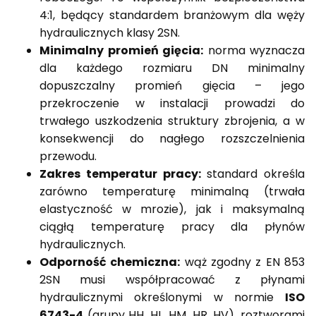
4:1, będący standardem branżowym dla węży
hydraulicznych klasy 2SN.
Minimalny promień gięcia:
norma wyznacza
dla każdego rozmiaru DN minimalny
dopuszczalny promień gięcia – jego
przekroczenie w instalacji prowadzi do
trwałego uszkodzenia struktury zbrojenia, a w
konsekwencji do nagłego rozszczelnienia
przewodu.
Zakres temperatur pracy:
standard określa
zarówno temperaturę minimalną (trwała
elastyczność w mrozie), jak i maksymalną
ciągłą temperaturę pracy dla płynów
hydraulicznych.
Odporność chemiczna:
wąż zgodny z EN 853
2SN musi współpracować z płynami
hydraulicznymi określonymi w normie
ISO
6743-4
(grupy HH, HL, HM, HR, HV), roztworami