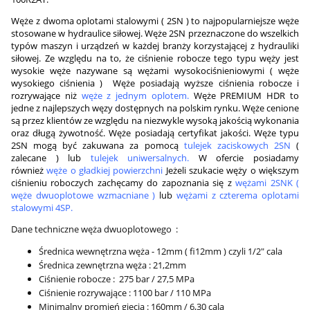
Węże z dwoma oplotami stalowymi ( 2SN ) to najpopularniejsze węże
stosowane w hydraulice siłowej. Węże 2SN przeznaczone do wszelkich
typów maszyn i urządzeń w każdej branży korzystającej z hydrauliki
siłowej. Ze względu na to, że ciśnienie robocze tego typu węży jest
wysokie węże nazywane są wężami wysokociśnieniowymi ( węże
wysokiego ciśnienia ) Węże posiadają wyższe ciśnienia robocze i
rozrywające niż
węże z jednym oplotem.
Węże PREMIUM HDR to
jedne z najlepszych węzy dostępnych na polskim rynku. Węże cenione
są przez klientów ze względu na niezwykle wysoką jakością wykonania
oraz długą żywotność. Węże posiadają certyfikat jakości. Węże typu
2SN mogą być zakuwana za pomocą
tulejek zaciskowych 2SN
(
zalecane ) lub
tulejek uniwersalnych
.
W ofercie posiadamy
również
węże o gładkiej powierzchni
Jeżeli szukacie węży o większym
ciśnieniu roboczych zachęcamy do zapoznania się z
wężami 2SNK (
węże dwuoplotowe wzmacniane )
lub
wężami z czterema oplotami
stalowymi 4SP
.
Dane techniczne węża dwuoplotowego :
Średnica wewnętrzna węża - 12mm ( fi12mm ) czyli 1/2" cala
Średnica zewnętrzna węża : 21,2mm
Ciśnienie robocze : 275 bar / 27,5 MPa
Ciśnienie rozrywające : 1100 bar / 110 MPa
Minimalny promień gięcia : 160mm / 6,30 cala