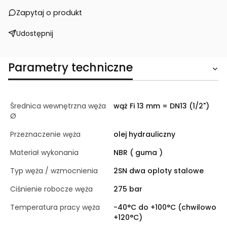
Zapytaj o produkt
Udostępnij
Parametry techniczne
Średnica wewnętrzna węża
wąż Fi 13 mm = DN13 (1/2")
Ø
Przeznaczenie węża
olej hydrauliczny
Materiał wykonania
NBR ( guma )
Typ węża / wzmocnienia
2SN dwa oploty stalowe
Ciśnienie robocze węża
275 bar
Temperatura pracy węża
-40°C do +100°C (chwilowo
+120°C)