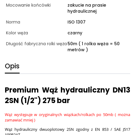
Mocowanie końcówki
zakucie na prasie
hydraulicznej
Norma
ISO 1307
Kolor węża
czarny
Długość fabryczna rolki węża
50m ( 1 rolka węża = 50
metrów )
Opis
Premium Wąż hydrauliczny DN13
2SN (1/2") 275 bar
Wąż występuje w oryginalnych wiązkach/rolkach po 50mb ( można
zamawiać mniej )
Wąż hydrauliczny dwuoplotowy 2SN zgodny z EN 853 / SAE J517
100R2AT.