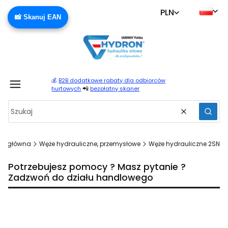
PLN
📸 Skanuj EAN
💰
B2B dodatkowe rabaty dla odbiorców
Produ
📲
hurtowych
bezpłatny skaner
Wyczyść
Szuka
na główna
Węże hydrauliczne, przemysłowe
Węże hydrauliczne 2SN
Potrzebujesz pomocy ? Masz pytanie ?
Zadzwoń do działu handlowego