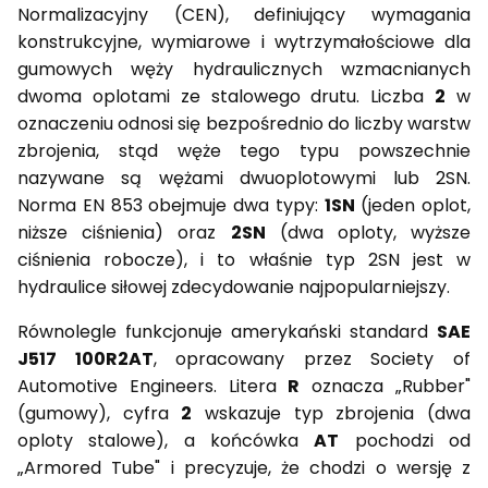
Normalizacyjny (CEN), definiujący wymagania
konstrukcyjne, wymiarowe i wytrzymałościowe dla
gumowych węży hydraulicznych wzmacnianych
dwoma oplotami ze stalowego drutu. Liczba
2
w
oznaczeniu odnosi się bezpośrednio do liczby warstw
zbrojenia, stąd węże tego typu powszechnie
nazywane są wężami dwuoplotowymi lub 2SN.
Norma EN 853 obejmuje dwa typy:
1SN
(jeden oplot,
niższe ciśnienia) oraz
2SN
(dwa oploty, wyższe
ciśnienia robocze), i to właśnie typ 2SN jest w
hydraulice siłowej zdecydowanie najpopularniejszy.
Równolegle funkcjonuje amerykański standard
SAE
J517 100R2AT
, opracowany przez Society of
Automotive Engineers. Litera
R
oznacza „Rubber"
(gumowy), cyfra
2
wskazuje typ zbrojenia (dwa
oploty stalowe), a końcówka
AT
pochodzi od
„Armored Tube" i precyzuje, że chodzi o wersję z