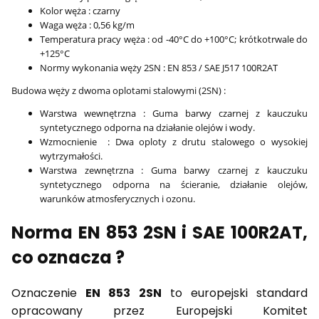
Kolor węża : czarny
Waga węża : 0,56 kg/m
Temperatura pracy węża : od -40°C do +100°C; krótkotrwale do
+125°C
Normy wykonania węży 2SN : EN 853 / SAE J517 100R2AT
Budowa węży z dwoma oplotami stalowymi (2SN) :
Warstwa wewnętrzna : Guma barwy czarnej z kauczuku
syntetycznego odporna na działanie olejów i wody.
Wzmocnienie : Dwa oploty z drutu stalowego o wysokiej
wytrzymałości.
Warstwa zewnętrzna : Guma barwy czarnej z kauczuku
syntetycznego odporna na ścieranie, działanie olejów,
warunków atmosferycznych i ozonu.
Norma EN 853 2SN i SAE 100R2AT,
co oznacza ?
Oznaczenie
EN 853 2SN
to europejski standard
opracowany przez Europejski Komitet