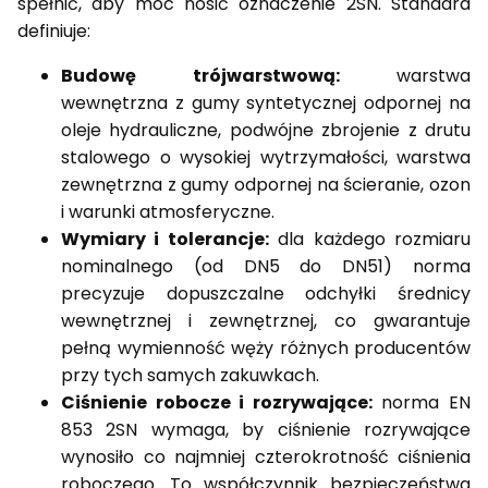
spełnić, aby móc nosić oznaczenie 2SN. Standard
definiuje:
Budowę trójwarstwową:
warstwa
wewnętrzna z gumy syntetycznej odpornej na
oleje hydrauliczne, podwójne zbrojenie z drutu
stalowego o wysokiej wytrzymałości, warstwa
zewnętrzna z gumy odpornej na ścieranie, ozon
i warunki atmosferyczne.
Wymiary i tolerancje:
dla każdego rozmiaru
nominalnego (od DN5 do DN51) norma
precyzuje dopuszczalne odchyłki średnicy
wewnętrznej i zewnętrznej, co gwarantuje
pełną wymienność węży różnych producentów
przy tych samych zakuwkach.
Ciśnienie robocze i rozrywające:
norma EN
853 2SN wymaga, by ciśnienie rozrywające
wynosiło co najmniej czterokrotność ciśnienia
roboczego. To współczynnik bezpieczeństwa