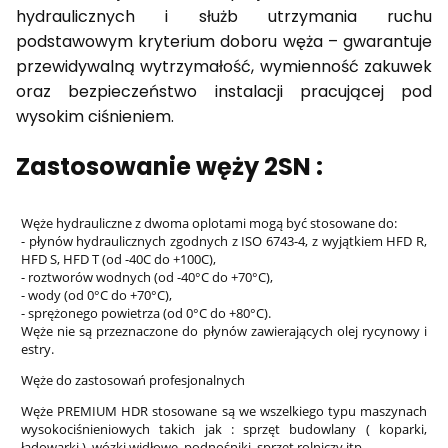
hydraulicznych i służb utrzymania ruchu
podstawowym kryterium doboru węża – gwarantuje
przewidywalną wytrzymałość, wymienność zakuwek
oraz bezpieczeństwo instalacji pracującej pod
wysokim ciśnieniem.
Zastosowanie węży 2SN :
Węże hydrauliczne z dwoma oplotami mogą być stosowane do:
- płynów hydraulicznych zgodnych z ISO 6743-4, z wyjątkiem HFD R,
HFD S, HFD T (od -40C do +100C),
- roztworów wodnych (od -40°C do +70°C),
- wody (od 0°C do +70°C),
- sprężonego powietrza (od 0°C do +80°C).
Węże nie są przeznaczone do płynów zawierających olej rycynowy i
estry.
Węże do zastosowań profesjonalnych
Węże PREMIUM HDR stosowane są we wszelkiego typu maszynach
wysokociśnieniowych takich jak : sprzęt budowlany ( koparki,
ładowarki ), wózki widłowe, podnośniki, sprzęt rolniczy itp.