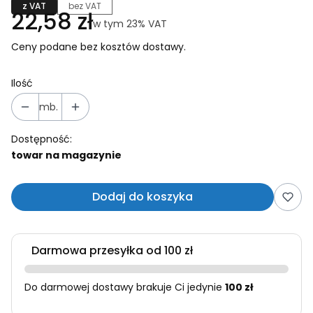
z VAT
bez VAT
Cena
22,58 zł
w tym 23% VAT
w tym
23%
VAT
Ceny podane bez kosztów dostawy.
Ilość
mb.
Dostępność:
towar na magazynie
Dodaj do koszyka
Darmowa przesyłka od 100 zł
Do darmowej dostawy brakuje Ci jedynie
100 zł