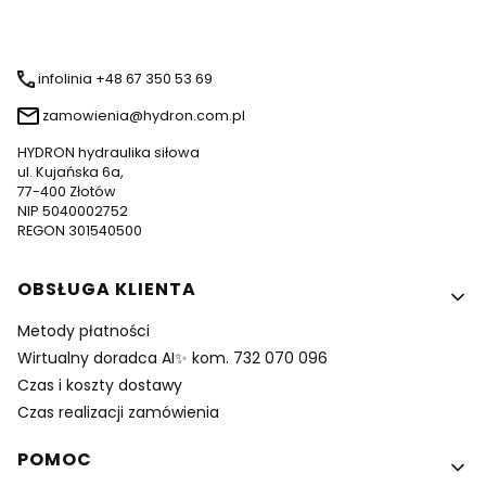
infolinia +48 67 350 53 69
zamowienia@hydron.com.pl
HYDRON hydraulika siłowa
ul. Kujańska 6a,
77-400 Złotów
NIP 5040002752
REGON 301540500
Linki w stopce
OBSŁUGA KLIENTA
Metody płatności
Wirtualny doradca AI✨ kom. 732 070 096
Czas i koszty dostawy
Czas realizacji zamówienia
POMOC