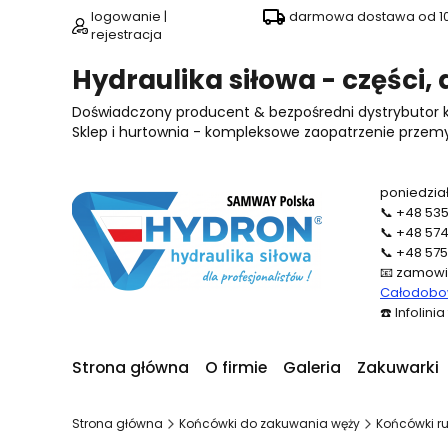
logowanie |
darmowa dostawa od 100
rejestracja
Hydraulika siłowa - części,
Doświadczony producent & bezpośredni dystrybutor
Sklep i hurtownia - kompleksowe zaopatrzenie przemysł
poniedział
📞
+48 535
📞
+48 574
📞
+48 575
📧
zamowi
Całodobow
☎️
Infolini
Strona główna
O firmie
Galeria
Zakuwarki
Strona główna
Końcówki do zakuwania węży
Końcówki ru