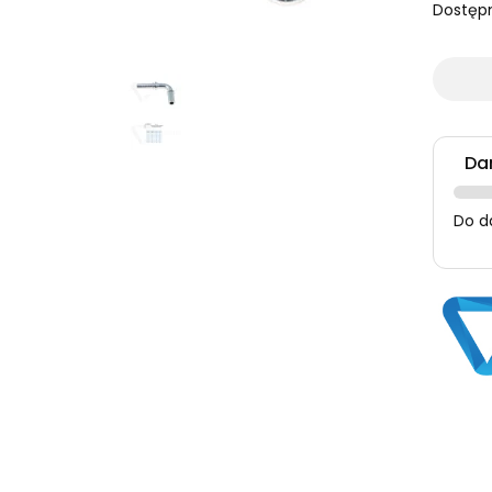
Dostęp
Da
Do d