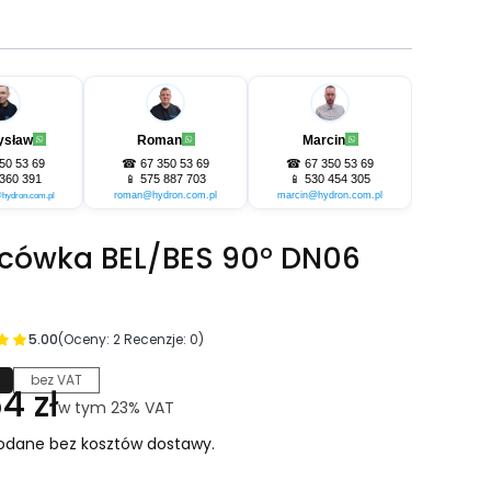
ysław
Roman
Marcin
50 53 69
☎
67 350 53 69
☎
67 350 53 69
360 391
📱
575 887 703
📱
530 454 305
roman@hydron.com.pl
marcin@hydron.com.pl
hydron.com.pl
cówka BEL/BES 90° DN06
5.00
(Oceny: 2 Recenzje: 0)
bez VAT
na
4 zł
w tym 23% VAT
w tym
23%
VAT
odane bez kosztów dostawy.