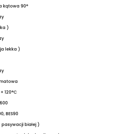
 kątowa 90°
zy
rka )
zy
ja lekka )
zy
omatowa
 + 120°C
0600
90, BES90
 pasywacji białej )