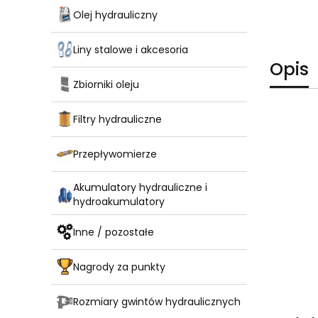
Olej hydrauliczny
Liny stalowe i akcesoria
Opis
Zbiorniki oleju
Filtry hydrauliczne
Przepływomierze
Akumulatory hydrauliczne i
hydroakumulatory
Inne / pozostałe
Nagrody za punkty
Rozmiary gwintów hydraulicznych