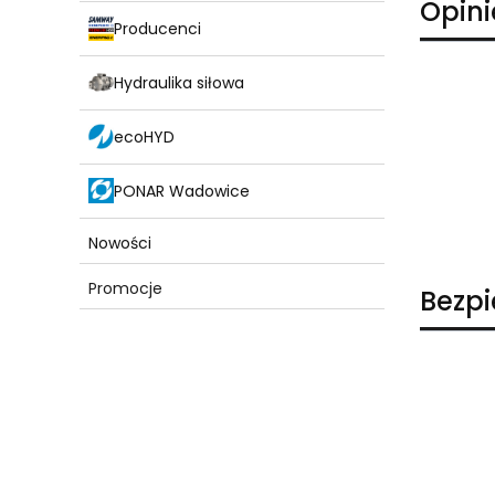
Opini
Producenci
Hydraulika siłowa
ecoHYD
PONAR Wadowice
Nowości
Promocje
Bezp
Koniec menu