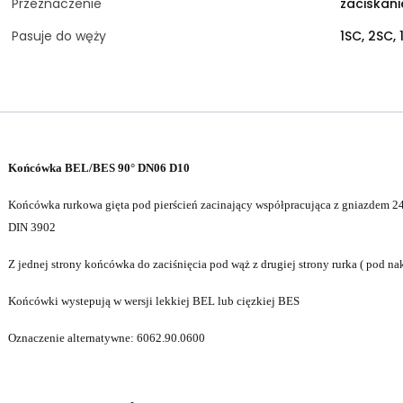
Przeznaczenie
zaciskan
Pasuje do węży
1SC, 2SC, 
Końcówka BEL/BES 90° DN06 D10
Końcówka rurkowa gięta pod pierścień zacinający współpracująca z gniazdem 
DIN 3902
Z jednej strony końcówka do zaciśnięcia pod wąż z drugiej strony rurka ( pod nak
Końcówki wystepują w wersji lekkiej BEL lub cięzkiej BES
Oznaczenie alternatywne: 6062.90.0600