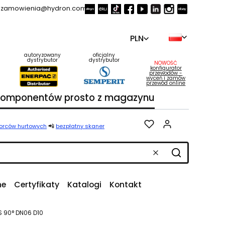
zamowienia@hydron.com.pl
PLN
autoryzowany
oficjalny
dystrybutor
dystrybutor
NOWOŚĆ
konfigurator
przewodów -
wyceń i zamów
przewód online
 komponentów prosto z magazynu
Produkty w k
📲
iorców hurtowych
bezpłatny skaner
Wyczyść
Szukaj
ne
Certyfikaty
Katalogi
Kontakt
 90° DN06 D10