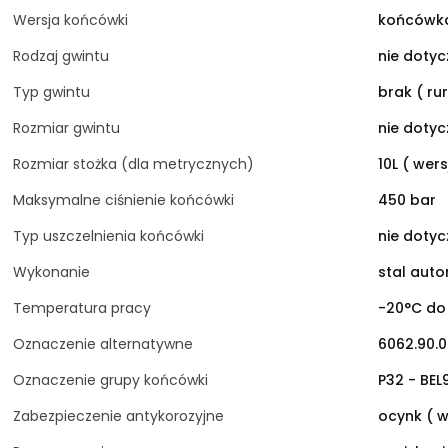
Wersja końcówki
końcówka
Rodzaj gwintu
nie dotyc
Typ gwintu
brak ( ru
Rozmiar gwintu
nie dotyc
Rozmiar stożka (dla metrycznych)
10L ( wers
Maksymalne ciśnienie końcówki
450 bar
Typ uszczelnienia końcówki
nie dotyc
Wykonanie
stal aut
Temperatura pracy
-20°C do
Oznaczenie alternatywne
6062.90.
Oznaczenie grupy końcówki
P32 - BEL
Zabezpieczenie antykorozyjne
ocynk ( w