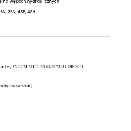
ie na wężach hydraulicznych
1SN, 2SN, 4SP, 4SH
24st. i wg PN-65/M-73140, PN-65/M-73141, DIN 3901,
rętkę lub pierścień )