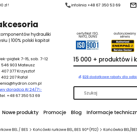
 zł !
infolinia +48 67 350 53 69
 akcesoria
 komponentów hydrauliki
certyfikat ISO,
autoryzowany
NATO, DUNS
serwis
u | 100% polski kapitał
15 000 + produktów i
ek-piątek 7-15, sob. 7-12
 546 903
Mateusz
 407 377
Krzysztof
 402 207
Rafał
💰
B2B dodatkowe rabaty dla odb
enia@hydron.com.pl
y doradca AI 24/7
✨
a tel. +48 67 350 53 69
Nowe produkty
Promocje
Blog
Informacje technicz
rkowe BEL / BES
Końcówki rurkowe BEL, BES 90° (P32)
Końcówka BEL/BES