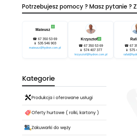
Potrzebujesz pomocy ? Masz pytanie ?
Mateusz
☎
67 350 53 69
Krzysztof
Raf
📱
535 546 903
☎
67 350 53 69
☎
67 3
mateusz@hydron.com.pl
📱
574 407 377
📱
575 
krzysztof@hydron.com.pl
rafal@hyd
Kategorie
Produkcja i oferowane usługi
Oferty hurtowe ( rolki, kartony )
Zakuwarki do węży