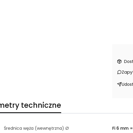
Dos
Zapy
Udost
metry techniczne
Średnica węża (wewnętrzna) Ø
Fi 6 mm =