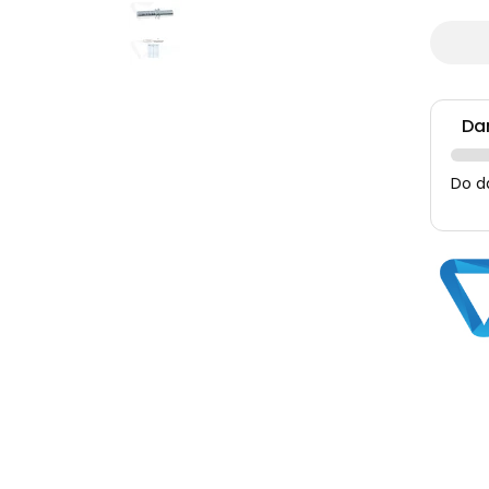
Da
Do d