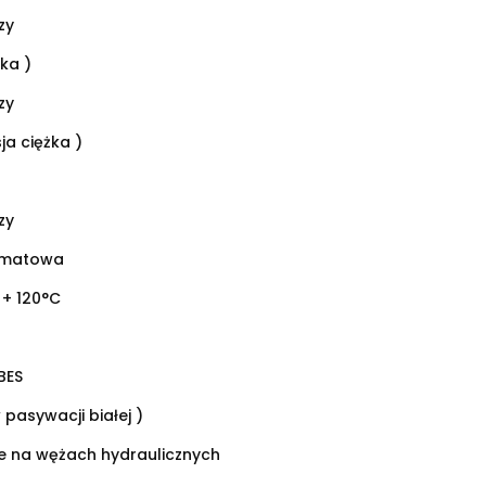
zy
rka )
zy
ja ciężka )
zy
omatowa
 + 120°C
0
 BES
 pasywacji białej )
ie na wężach hydraulicznych