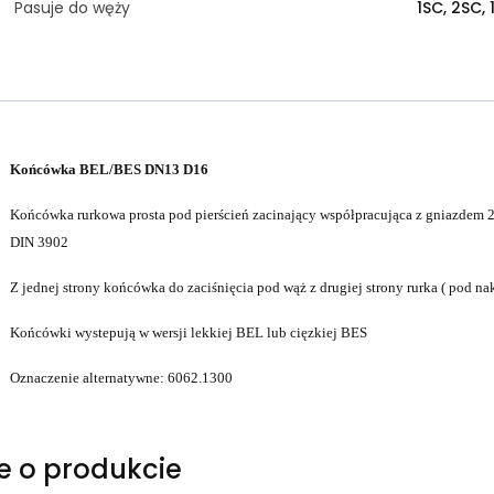
Pasuje do węży
1SC, 2SC, 
Końcówka BEL/BES DN13 D16
Końcówka rurkowa prosta pod pierścień zacinający współpracująca z gniazdem
DIN 3902
Z jednej strony końcówka do zaciśnięcia pod wąż z drugiej strony rurka ( pod nak
Końcówki wystepują w wersji lekkiej BEL lub cięzkiej BES
Oznaczenie alternatywne: 6062.1300
e o produkcie