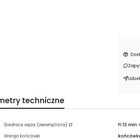
Dos
Zapy
Udost
metry techniczne
Średnica węża (wewnętrzna) Ø
Fi 13 mm =
Wersja końcówki
końcówka