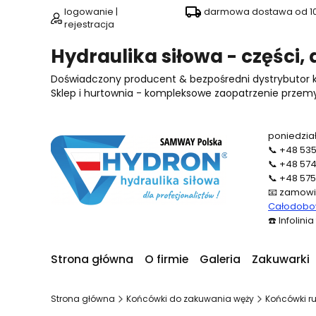
logowanie |
darmowa dostawa od 100
rejestracja
Hydraulika siłowa - części,
Doświadczony producent & bezpośredni dystrybutor
Sklep i hurtownia - kompleksowe zaopatrzenie przemysł
poniedział
📞
+48 535
📞
+48 574
📞
+48 575
📧
zamowi
Całodobow
☎️
Infolini
Strona główna
O firmie
Galeria
Zakuwarki
Strona główna
Końcówki do zakuwania węży
Końcówki ru