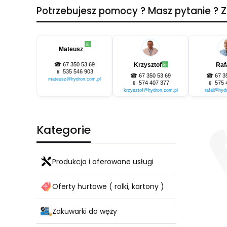
Potrzebujesz pomocy ? Masz pytanie ?
Mateusz
☎
67 350 53 69
Krzysztof
Raf
📱
535 546 903
☎
67 350 53 69
☎
67 3
mateusz@hydron.com.pl
📱
574 407 377
📱
575 
krzysztof@hydron.com.pl
rafal@hyd
Kategorie
Produkcja i oferowane usługi
Oferty hurtowe ( rolki, kartony )
Zakuwarki do węży