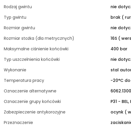
Rodzaj gwintu
nie dotyc
Typ gwintu
brak ( ru
Rozmiar gwintu
nie dotyc
Rozmiar stożka (dla metrycznych)
16S ( wers
Maksymalne ciśnienie końcówki
400 bar
Typ uszczelnienia końcówki
nie dotyc
Wykonanie
stal aut
Temperatura pracy
-20°C do
Oznaczenie alternatywne
6062.130
Oznaczenie grupy końcówki
P31 - BEL,
Zabezpieczenie antykorozyjne
ocynk ( w
Przeznaczenie
zaciskan