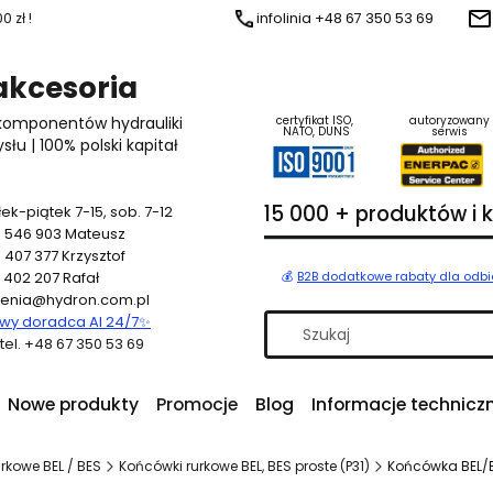
 zł !
infolinia +48 67 350 53 69
 akcesoria
 komponentów hydrauliki
certyfikat ISO,
autoryzowany
NATO, DUNS
serwis
u | 100% polski kapitał
15 000 + produktów i
ek-piątek 7-15, sob. 7-12
 546 903
Mateusz
 407 377
Krzysztof
 402 207
Rafał
💰
B2B dodatkowe rabaty dla odb
enia@hydron.com.pl
y doradca AI 24/7
✨
a tel. +48 67 350 53 69
Nowe produkty
Promocje
Blog
Informacje technicz
rkowe BEL / BES
Końcówki rurkowe BEL, BES proste (P31)
Końcówka BEL/B