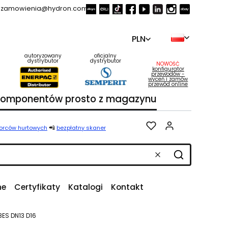
zamowienia@hydron.com.pl
PLN
autoryzowany
oficjalny
dystrybutor
dystrybutor
NOWOŚĆ
konfigurator
przewodów -
wyceń i zamów
przewód online
 komponentów prosto z magazynu
Produkty w k
📲
iorców hurtowych
bezpłatny skaner
Wyczyść
Szukaj
ne
Certyfikaty
Katalogi
Kontakt
ES DN13 D16