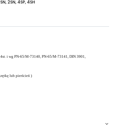
1SN, 2SN, 4SP, 4SH
 24st. i wg PN-65/M-73140, PN-65/M-73141, DIN 3901,
rętkę lub pierścień )