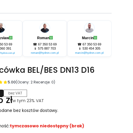
ysław
Roman
Marcin
50 53 69
☎
67 350 53 69
☎
67 350 53 69
360 391
📱
575 887 703
📱
530 454 305
roman@hydron.com.pl
marcin@hydron.com.pl
hydron.com.pl
cówka BEL/BES DN13 D16
5.00
(Oceny: 2 Recenzje: 0)
bez VAT
na
5 zł
w tym 23% VAT
w tym
23%
VAT
odane bez kosztów dostawy.
ność:
tymczasowo niedostępny (brak)