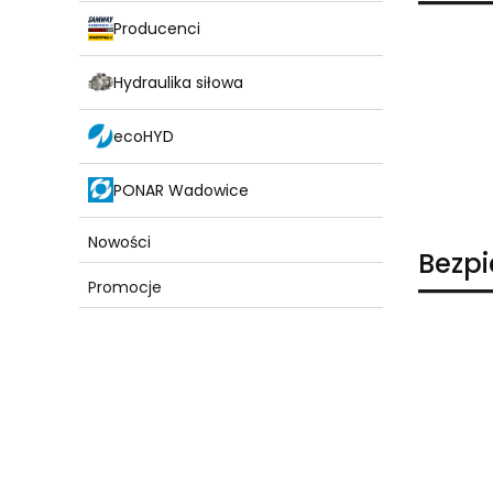
Producenci
Hydraulika siłowa
ecoHYD
PONAR Wadowice
Nowości
Bezp
Promocje
Koniec menu