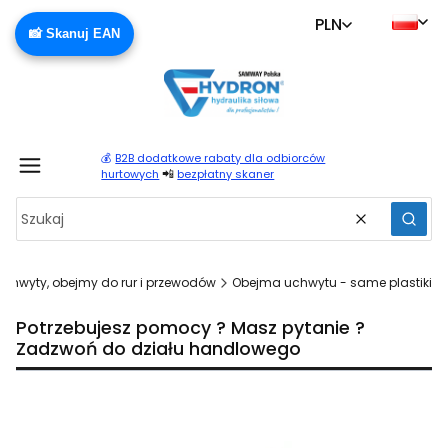
PLN
📸 Skanuj EAN
💰
B2B dodatkowe rabaty dla odbiorców
Produ
📲
hurtowych
bezpłatny skaner
Wyczyść
Szuka
Uchwyty, obejmy do rur i przewodów
Obejma uchwytu - same plastiki
Potrzebujesz pomocy ? Masz pytanie ?
Zadzwoń do działu handlowego