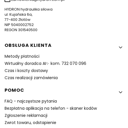
HYDRON hydraulika siłowa
ul. Kujańska 6a,
77-400 Złotów
NIP 5040002752
REGON 301540500
Linki w stopce
OBSŁUGA KLIENTA
Metody płatności
Wirtualny doradca AI✨ kom. 732 070 096
Czas i koszty dostawy
Czas realizacji zamówienia
POMOC
FAQ - najczęstsze pytania
Bezpłatna aplikacja na telefon - skaner kodów
Zgłoszenie reklamacji
Zwrot towaru, odstapienie