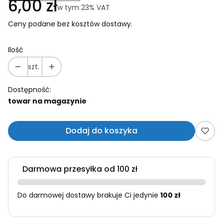
Cena
6,00 zł
w tym 23% VAT
w tym
23%
VAT
Ceny podane bez kosztów dostawy.
Ilość
szt.
Dostępność:
towar na magazynie
Dodaj do koszyka
Darmowa przesyłka od 100 zł
Do darmowej dostawy brakuje Ci jedynie
100 zł