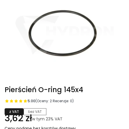
Pierścień O-ring 145x4
5.00
(Oceny: 2 Recenzje: 0)
z VAT
bez VAT
Cena
3,62 zł
w tym 23% VAT
w tym
23%
VAT
Ceny podane bez kosztów dostawy.