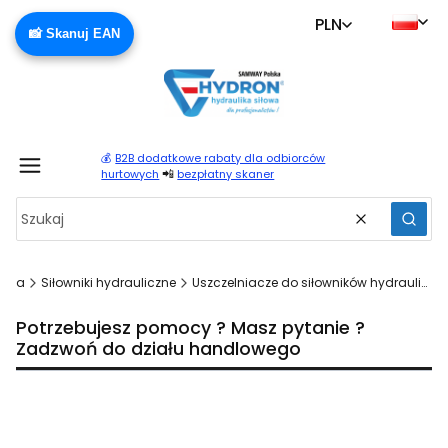
PLN
📸 Skanuj EAN
💰
B2B dodatkowe rabaty dla odbiorców
Produ
📲
hurtowych
bezpłatny skaner
Wyczyść
Szuka
ówna
Siłowniki hydrauliczne
Uszczelniacze do siłowników hydraulicznych
Potrzebujesz pomocy ? Masz pytanie ?
Zadzwoń do działu handlowego