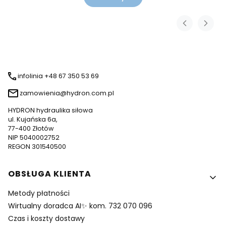
infolinia +48 67 350 53 69
zamowienia@hydron.com.pl
HYDRON hydraulika siłowa
ul. Kujańska 6a,
77-400 Złotów
NIP 5040002752
REGON 301540500
Linki w stopce
OBSŁUGA KLIENTA
Metody płatności
Wirtualny doradca AI✨ kom. 732 070 096
Czas i koszty dostawy