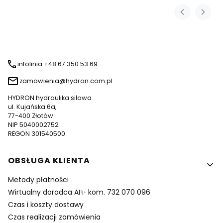
infolinia +48 67 350 53 69
zamowienia@hydron.com.pl
HYDRON hydraulika siłowa
ul. Kujańska 6a,
77-400 Złotów
NIP 5040002752
REGON 301540500
Linki w stopce
OBSŁUGA KLIENTA
Metody płatności
Wirtualny doradca AI✨ kom. 732 070 096
Czas i koszty dostawy
Czas realizacji zamówienia