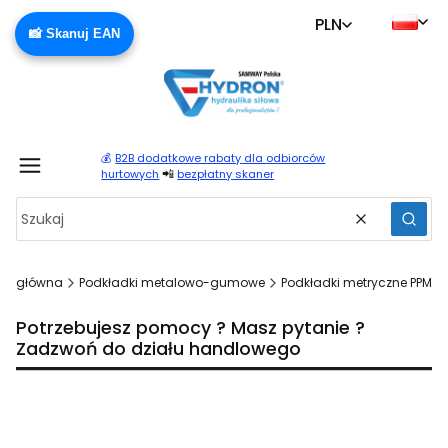
PLN
📸 Skanuj EAN
💰
B2B dodatkowe rabaty dla odbiorców
Produ
📲
hurtowych
bezpłatny skaner
Wyczyść
Szuka
na główna
Podkładki metalowo-gumowe
Podkładki metryczne PPM
Potrzebujesz pomocy ? Masz pytanie ?
Zadzwoń do działu handlowego