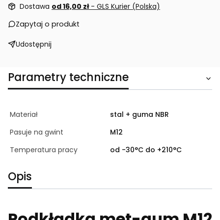
Dostawa
od 16,00 zł
- GLS Kurier (Polska)
Zapytaj o produkt
Udostępnij
Parametry techniczne
Materiał
stal + guma NBR
Pasuje na gwint
M12
Temperatura pracy
od -30°C do +210°C
Opis
Podkładka met-gum M12