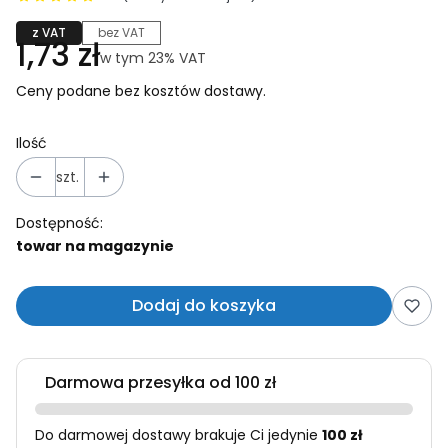
z VAT
bez VAT
Cena
1,73 zł
w tym 23% VAT
w tym
23%
VAT
Ceny podane bez kosztów dostawy.
Ilość
szt.
Dostępność:
towar na magazynie
Dodaj do koszyka
Darmowa przesyłka od 100 zł
Do darmowej dostawy brakuje Ci jedynie
100 zł