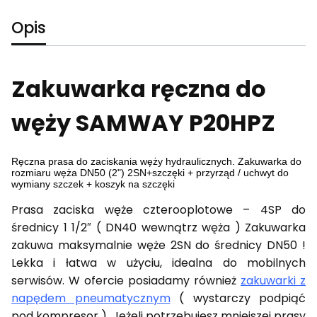
Opis
Zakuwarka ręczna do
węży SAMWAY P20HPZ
Ręczna prasa do zaciskania węży hydraulicznych. Zakuwarka do
rozmiaru węża DN50 (2") 2SN+szczęki + przyrząd / uchwyt do
wymiany szczek + koszyk na szczęki
Prasa zaciska węże czterooplotowe – 4SP do
średnicy 1 1/2″ ( DN40 wewnątrz węża ) Zakuwarka
zakuwa maksymalnie węże 2SN do średnicy DN50 !
Lekka i łatwa w użyciu, idealna do mobilnych
serwisów. W ofercie posiadamy również
zakuwarki z
napędem pneumatycznym
( wystarczy podpiąć
pod kompresor ). Jeżeli potrzebujesz mniejszej prasy