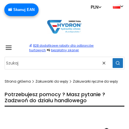
PLN
📸 Skanuj EAN
💰
B2B dodatkowe rabaty dla odbiorców
Produ
📲
hurtowych
bezpłatny skaner
Wyczyść
Szuka
Strona główna
Zakuwarki do węży
Zakuwarki ręczne do węży
Potrzebujesz pomocy ? Masz pytanie ?
Zadzwoń do działu handlowego