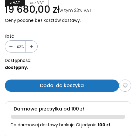
z VAT
bez VAT
Cena
19 680,00 zł
w tym 23% VAT
w tym
23%
VAT
Ceny podane bez kosztów dostawy.
Ilość
szt.
Dostępność:
dostępny.
Dodaj do koszyka
Darmowa przesyłka od 100 zł
Do darmowej dostawy brakuje Ci jedynie
100 zł