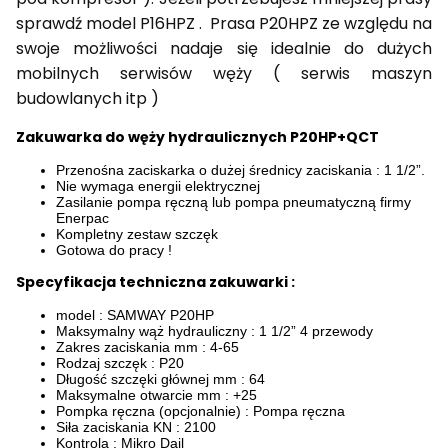
sprawdź
model P16HPZ . Prasa P20HPZ ze względu na
swoje możliwości nadaje się idealnie
do dużych
mobilnych serwisów węży ( serwis maszyn
budowlanych itp )
Zakuwarka do węży hydraulicznych P20HP+QCT
Przenośna zaciskarka o dużej średnicy zaciskania : 1 1/2”.
Nie wymaga energii elektrycznej
Zasilanie pompa ręczną lub pompa pneumatyczną firmy
Enerpac
Kompletny zestaw szczęk
Gotowa do pracy !
Specyfikacja techniczna zakuwarki :
model : SAMWAY P20HP
Maksymalny wąż hydrauliczny : 1 1/2” 4 przewody
Zakres zaciskania mm : 4-65
Rodzaj szczęk : P20
Długość szczęki głównej mm : 64
Maksymalne otwarcie mm : +25
Pompka ręczna (opcjonalnie) : Pompa ręczna
Siła zaciskania KN : 2100
Kontrola : Mikro Dail