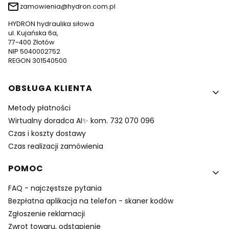
zamowienia@hydron.com.pl
HYDRON hydraulika siłowa
ul. Kujańska 6a,
77-400 Złotów
NIP 5040002752
REGON 301540500
Linki w stopce
OBSŁUGA KLIENTA
Metody płatności
Wirtualny doradca AI✨ kom. 732 070 096
Czas i koszty dostawy
Czas realizacji zamówienia
POMOC
FAQ - najczęstsze pytania
Bezpłatna aplikacja na telefon - skaner kodów
Zgłoszenie reklamacji
Zwrot towaru, odstapienie