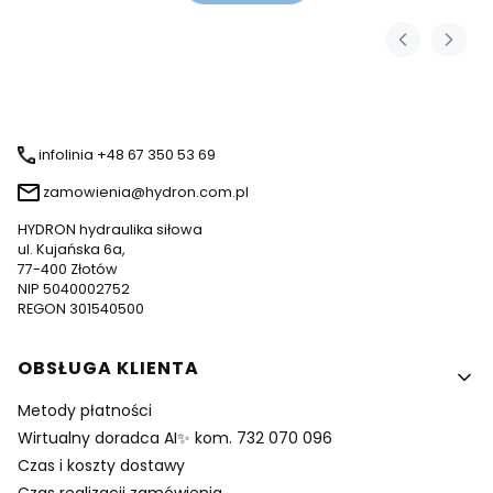
infolinia +48 67 350 53 69
zamowienia@hydron.com.pl
HYDRON hydraulika siłowa
ul. Kujańska 6a,
77-400 Złotów
NIP 5040002752
REGON 301540500
Linki w stopce
OBSŁUGA KLIENTA
Metody płatności
Wirtualny doradca AI✨ kom. 732 070 096
Czas i koszty dostawy