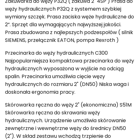
Zakuwarka do węży P32Q ( zakuwa 2" 4SP ) Prasa do
węży hydraulicznych P32Q z systemem szybkiej
wymiany szczęk. Prasa zaciska węże hydrauliczne do
2”. Sprzęt dla wymagających najwyższej jakości.
Prasa zbudowana z najlepszych podzespołów ( silnik
SIEMENS, przełącznik EATON, pompa Rexroth )
Przecinarka do węży hydraulicznych C300
Najpopularniejsza kompaktowa przecinarka do węży
hydraulicznych wyposażona w wyjście na odciąg
spalin. Przecinarka umożliwia cięcie węzy
hydraulicznych do rozmiaru 2" (DN50) Niska waga i
doskonała ergonomia pracy.
Skórowarka ręczna do węży 2" (ekonomiczna) S51M
Skórowarka ręczna do skrawania węży
hydraulicznych. Urządzenie umożliwia skórowanie
zewnętrzne i wewnętrzne węży do średnicy DN50
(2"). W skład zestawu wchodzą trzpienie do