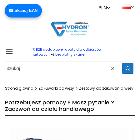
PLN
📸 Skanuj EAN
💰
B2B dodatkowe rabaty dla odbiorców
Produ
📲
hurtowych
bezpłatny skaner
Wyczyść
Szuka
Strona główna
Zakuwarki do węży
Zestawy do zakuwania węży
Potrzebujesz pomocy ? Masz pytanie ?
Zadzwoń do działu handlowego