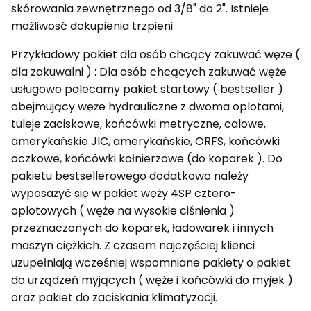
skórowania zewnętrznego od 3/8" do 2". Istnieje
możliwosć dokupienia trzpieni
Przykładowy pakiet dla osób chcący zakuwać węże (
dla zakuwalni ) : Dla osób chcących zakuwać węże
usługowo polecamy pakiet startowy ( bestseller )
obejmujący węże hydrauliczne z dwoma oplotami,
tuleje zaciskowe, końcówki metryczne, calowe,
amerykańskie JIC, amerykańskie, ORFS, końcówki
oczkowe, końcówki kołnierzowe (do koparek ). Do
pakietu bestsellerowego dodatkowo należy
wyposażyć się w pakiet węży 4SP cztero-
oplotowych ( węże na wysokie ciśnienia )
przeznaczonych do koparek, ładowarek i innych
maszyn ciężkich. Z czasem najczęściej klienci
uzupełniają wcześniej wspomniane pakiety o pakiet
do urządzeń myjących ( węże i końcówki do myjek )
oraz pakiet do zaciskania klimatyzacji.