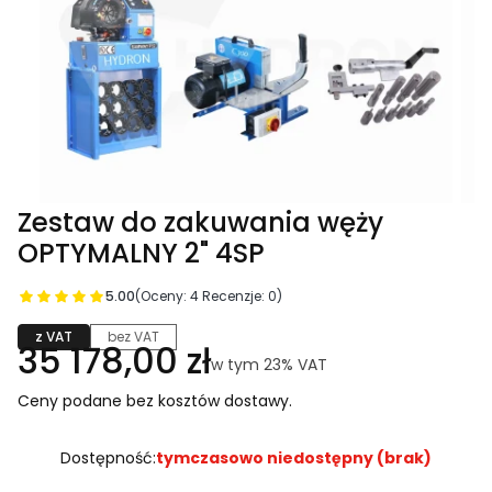
Zestaw do zakuwania węży
OPTYMALNY 2" 4SP
5.00
(Oceny: 4 Recenzje: 0)
z VAT
bez VAT
Cena
35 178,00 zł
w tym 23% VAT
w tym
23%
VAT
Ceny podane bez kosztów dostawy.
Dostępność:
tymczasowo niedostępny (brak)