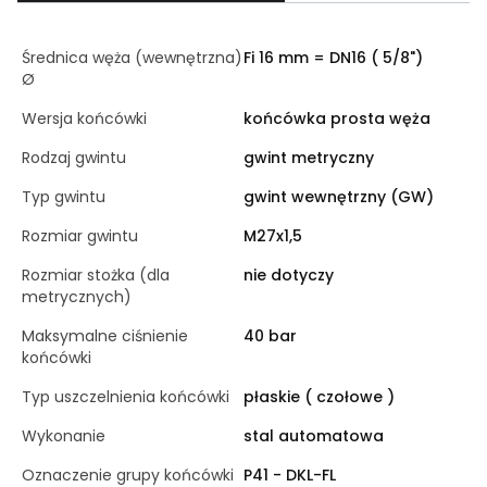
Średnica węża (wewnętrzna)
Fi 16 mm = DN16 ( 5/8")
Ø
Wersja końcówki
końcówka prosta węża
Rodzaj gwintu
gwint metryczny
Typ gwintu
gwint wewnętrzny (GW)
Rozmiar gwintu
M27x1,5
Rozmiar stożka (dla
nie dotyczy
metrycznych)
Maksymalne ciśnienie
40 bar
końcówki
Typ uszczelnienia końcówki
płaskie ( czołowe )
Wykonanie
stal automatowa
Oznaczenie grupy końcówki
P41 - DKL-FL