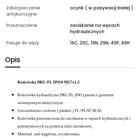
Zabezpieczenie
ocynk ( w pasywacji białej )
antykorozyjne
Przeznaczenie
zaciskanie na wężach
hydraulicznych
Pasuje do węży
1SC, 2SC, 1SN, 2SN, 4SP, 4SH
Opis
Końcówka DKL-FL DN16 M27x1,5
Końcówka hydrauliczna DKL-FL (P41) prosta z gwintem
wewnętrznym metrycznym
Uszczelnienie czołowe ( płaskie ) FL=FLAT SEAL
Końcówka przeznaczona do zaciskania w wężach hydraulicznych i
przemysłowych za pomocą tulei zaciskowej.
Materiał: stal węglowa, ocynkowana.