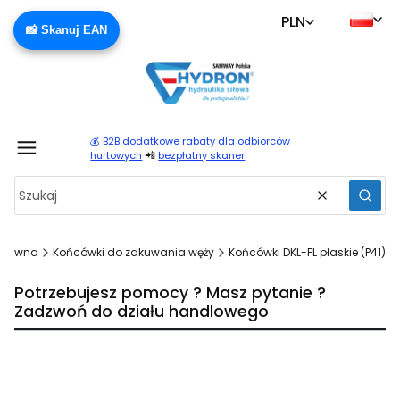
PLN
📸 Skanuj EAN
💰
B2B dodatkowe rabaty dla odbiorców
Produ
📲
hurtowych
bezpłatny skaner
Wyczyść
Szuka
 główna
Końcówki do zakuwania węży
Końcówki DKL-FL płaskie (P41)
Potrzebujesz pomocy ? Masz pytanie ?
Zadzwoń do działu handlowego