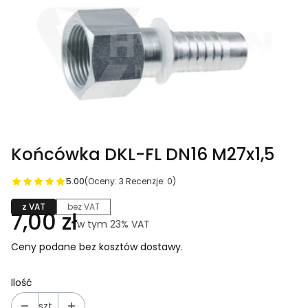
Końcówka DKL-FL DN16 M27x1,5
5.00
(Oceny: 3 Recenzje: 0)
z VAT
bez VAT
Cena
7,00 zł
w tym 23% VAT
w tym
23%
VAT
Ceny podane bez kosztów dostawy.
Ilość
szt.