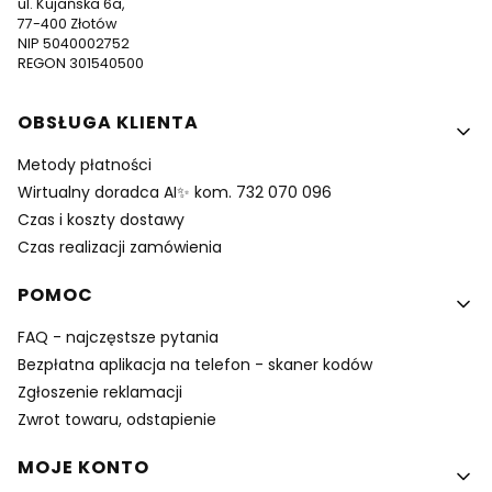
ul. Kujańska 6a,
77-400 Złotów
NIP 5040002752
REGON 301540500
Linki w stopce
OBSŁUGA KLIENTA
Metody płatności
Wirtualny doradca AI✨ kom. 732 070 096
Czas i koszty dostawy
Czas realizacji zamówienia
POMOC
FAQ - najczęstsze pytania
Bezpłatna aplikacja na telefon - skaner kodów
Zgłoszenie reklamacji
Zwrot towaru, odstapienie
MOJE KONTO