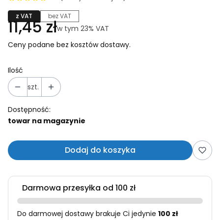
z VAT
bez VAT
Cena
11,45 zł
w tym 23% VAT
w tym
23%
VAT
Ceny podane bez kosztów dostawy.
Ilość
szt.
Dostępność:
towar na magazynie
Dodaj do koszyka
Darmowa przesyłka od 100 zł
Do darmowej dostawy brakuje Ci jedynie
100 zł