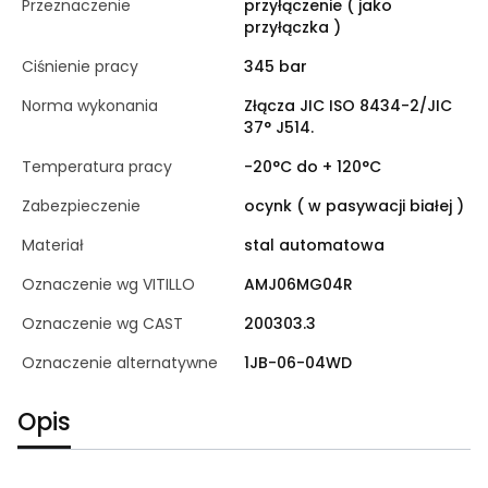
Przeznaczenie
przyłączenie ( jako
przyłączka )
Ciśnienie pracy
345 bar
Norma wykonania
Złącza JIC ISO 8434-2/JIC
37° J514.
Temperatura pracy
-20°C do + 120°C
Zabezpieczenie
ocynk ( w pasywacji białej )
Materiał
stal automatowa
Oznaczenie wg VITILLO
AMJ06MG04R
Oznaczenie wg CAST
200303.3
Oznaczenie alternatywne
1JB-06-04WD
Opis