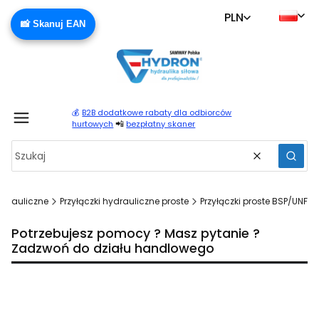
PLN
📸 Skanuj EAN
💰
B2B dodatkowe rabaty dla odbiorców
Produ
📲
hurtowych
bezpłatny skaner
Wyczyść
Szuka
ydrauliczne
Przyłączki hydrauliczne proste
Przyłączki proste BSP/UNF
Potrzebujesz pomocy ? Masz pytanie ?
Zadzwoń do działu handlowego