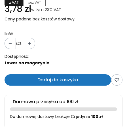
z VAT
bez VAT
Cena
3,78 zł
w tym 23% VAT
w tym
23%
VAT
Ceny podane bez kosztów dostawy.
Ilość
szt.
Dostępność:
towar na magazynie
Dodaj do koszyka
Darmowa przesyłka od 100 zł
Do darmowej dostawy brakuje Ci jedynie
100 zł