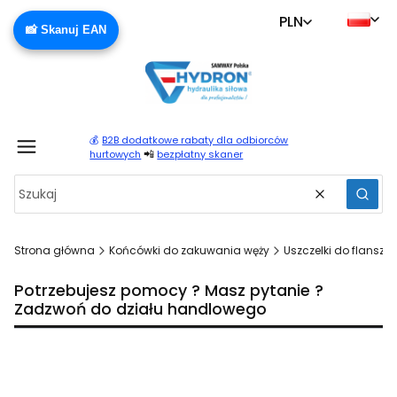
PLN
📸 Skanuj EAN
💰
B2B dodatkowe rabaty dla odbiorców
Produ
📲
hurtowych
bezpłatny skaner
Wyczyść
Szuka
Strona główna
Końcówki do zakuwania węży
Uszczelki do flansz,
Potrzebujesz pomocy ? Masz pytanie ?
Zadzwoń do działu handlowego