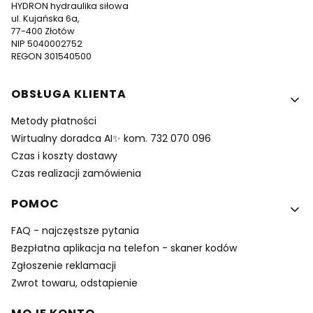
HYDRON hydraulika siłowa
ul. Kujańska 6a,
77-400 Złotów
NIP 5040002752
REGON 301540500
Linki w stopce
OBSŁUGA KLIENTA
Metody płatności
Wirtualny doradca AI✨ kom. 732 070 096
Czas i koszty dostawy
Czas realizacji zamówienia
POMOC
FAQ - najczęstsze pytania
Bezpłatna aplikacja na telefon - skaner kodów
Zgłoszenie reklamacji
Zwrot towaru, odstapienie