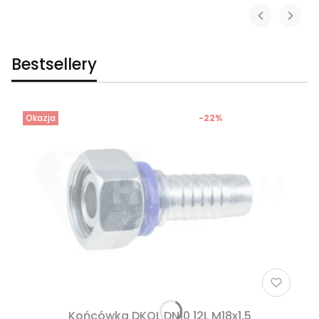
Bestsellery
Okazja
-22%
Końcówka DKOL DN10 12L M18x1,5