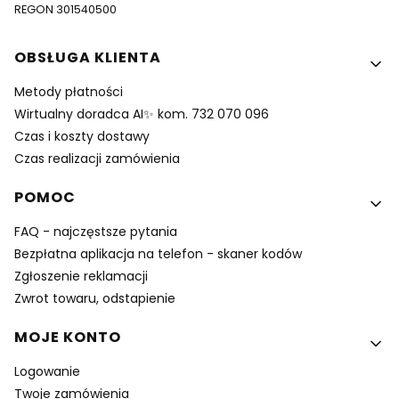
REGON 301540500
Linki w stopce
OBSŁUGA KLIENTA
Metody płatności
Wirtualny doradca AI✨ kom. 732 070 096
Czas i koszty dostawy
Czas realizacji zamówienia
POMOC
FAQ - najczęstsze pytania
Bezpłatna aplikacja na telefon - skaner kodów
Zgłoszenie reklamacji
Zwrot towaru, odstapienie
MOJE KONTO
Logowanie
Twoje zamówienia