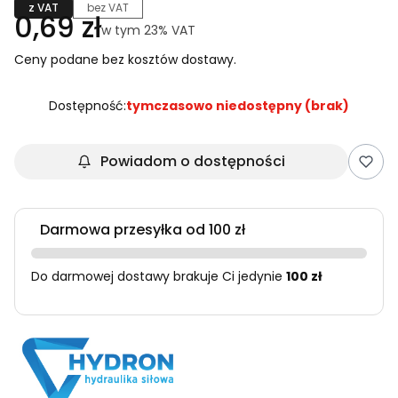
z VAT
bez VAT
Cena
0,69 zł
w tym 23% VAT
w tym
23%
VAT
Ceny podane bez kosztów dostawy.
Dostępność:
tymczasowo niedostępny (brak)
Powiadom o dostępności
Darmowa przesyłka od 100 zł
Do darmowej dostawy brakuje Ci jedynie
100 zł