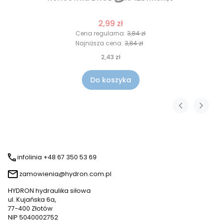
2,99 zł
Cena regularna:
3,84 zł
Najniższa cena:
3,84 zł
2,43 zł
Do koszyka
infolinia +48 67 350 53 69
zamowienia@hydron.com.pl
HYDRON hydraulika siłowa
ul. Kujańska 6a,
77-400 Złotów
NIP 5040002752