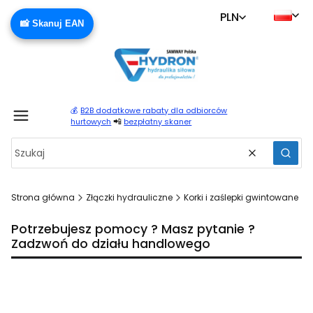
PLN
📸 Skanuj EAN
💰
B2B dodatkowe rabaty dla odbiorców
Produ
📲
hurtowych
bezpłatny skaner
Wyczyść
Szuka
Strona główna
Złączki hydrauliczne
Korki i zaślepki gwintowane
Potrzebujesz pomocy ? Masz pytanie ?
Zadzwoń do działu handlowego