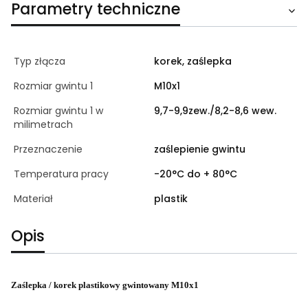
Parametry techniczne
Typ złącza
korek, zaślepka
Rozmiar gwintu 1
M10x1
Rozmiar gwintu 1 w
9,7-9,9zew./8,2-8,6 wew.
milimetrach
Przeznaczenie
zaślepienie gwintu
Temperatura pracy
-20°C do + 80°C
Materiał
plastik
Opis
Zaślepka / korek plastikowy gwintowany M10x1