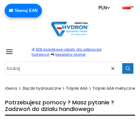
PLN
📸 Skanuj EAN
💰
B2B dodatkowe rabaty dla odbiorców
Produ
📲
hurtowych
bezpłatny skaner
Wyczyść
Szuka
a główna
Złączki hydrauliczne
Trójniki AAA
Trójniki AAA metryczne
Potrzebujesz pomocy ? Masz pytanie ?
Zadzwoń do działu handlowego