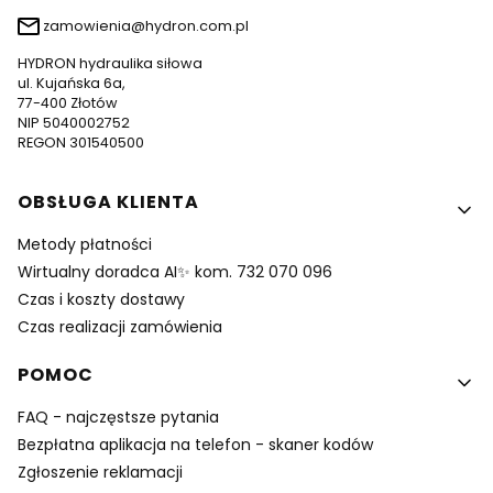
zamowienia@hydron.com.pl
HYDRON hydraulika siłowa
ul. Kujańska 6a,
77-400 Złotów
NIP 5040002752
REGON 301540500
Linki w stopce
OBSŁUGA KLIENTA
Metody płatności
Wirtualny doradca AI✨ kom. 732 070 096
Czas i koszty dostawy
Czas realizacji zamówienia
POMOC
FAQ - najczęstsze pytania
Bezpłatna aplikacja na telefon - skaner kodów
Zgłoszenie reklamacji