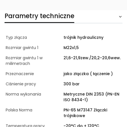
Parametry techniczne
Typ złącza
trójnik hydrauliczny
Rozmiar gwintu 1
M22x1,5
Rozmiar gwintu 1 w
21,6-21,9zew./20,2-20,6wew.
milimetrach
Przeznaczenie
jako złączka ( łączenie )
Ciśnienie pracy
300 bar
Norma wykonania
Metryczne DIN 2353 (PN-EN
ISO 8434-1)
Polska Norma
PN-65 M73147 Złączki
trójnikowe
Temperatura pracy
-20°C do + 120°C