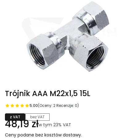
Trójnik AAA M22x1,5 15L
5.00
(Oceny: 2 Recenzje: 0)
z VAT
bez VAT
Cena
48,19 zł
w tym 23% VAT
w tym
23%
VAT
Ceny podane bez kosztów dostawy.