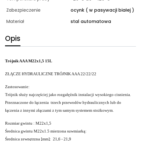
Zabezpieczenie
ocynk ( w pasywacji białej )
Materiał
stal automatowa
Opis
Trójnik AAA M22x1,5 15L
ZŁĄCZE HYDRAULICZNE TRÓJNIK AAA 22/22/22
Zastosowanie:
Trójnik służy najczęściej jako rozgałęźnik instalacji wysokiego cisnienia.
Przeznaczone do łączenia trzech przewodów hydraulicznych lub do
łączenia z innymi złączami z tym samym systemem stożkowym.
Rozmiar gwintu : M22x1,5
Średnica gwintu M22x1.5 mierzona suwmiarką:
Średnica zewnętrzna [mm]: 21,6 - 21,9