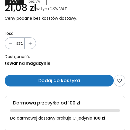
z VAT
bez VAT
Cena
21,08 zł
w tym 23% VAT
w tym
23%
VAT
Ceny podane bez kosztów dostawy.
Ilość
szt.
Dostępność:
towar na magazynie
Dodaj do koszyka
Darmowa przesyłka od 100 zł
Do darmowej dostawy brakuje Ci jedynie
100 zł