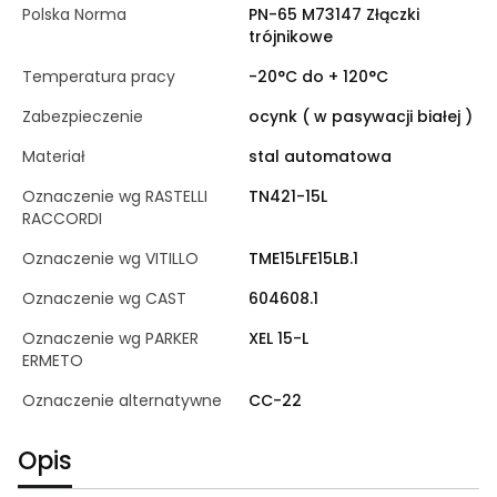
Polska Norma
PN-65 M73147 Złączki
trójnikowe
Temperatura pracy
-20°C do + 120°C
Zabezpieczenie
ocynk ( w pasywacji białej )
Materiał
stal automatowa
Oznaczenie wg RASTELLI
TN421-15L
RACCORDI
Oznaczenie wg VITILLO
TME15LFE15LB.1
Oznaczenie wg CAST
604608.1
Oznaczenie wg PARKER
XEL 15-L
ERMETO
Oznaczenie alternatywne
CC-22
Opis