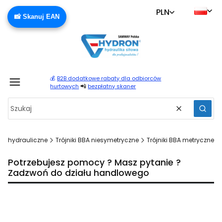
PLN
📸 Skanuj EAN
💰
B2B dodatkowe rabaty dla odbiorców
Produ
📲
hurtowych
bezpłatny skaner
Wyczyść
Szuka
zki hydrauliczne
Trójniki BBA niesymetryczne
Trójniki BBA metryczne
Potrzebujesz pomocy ? Masz pytanie ?
Zadzwoń do działu handlowego