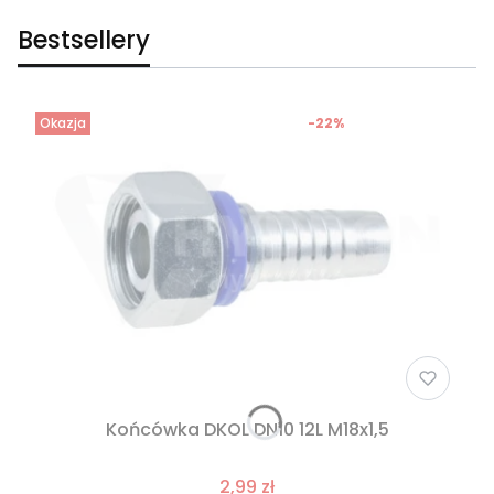
Bestsellery
Okazja
-22%
Końcówka DKOL DN10 12L M18x1,5
2,99 zł