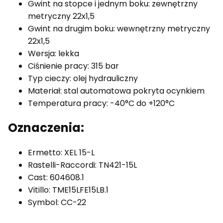
Gwint na stopce i jednym boku: zewnętrzny
metryczny 22x1,5
Gwint na drugim boku: wewnętrzny metryczny
22x1,5
Wersja: lekka
Ciśnienie pracy: 315 bar
Typ cieczy: olej hydrauliczny
Materiał: stal automatowa pokryta ocynkiem
Temperatura pracy: -40°C do +120°C
Oznaczenia:
Ermetto: XEL 15-L
Rastelli-Raccordi: TN421-15L
Cast: 604608.1
Vitillo: TME15LFE15LB.1
Symbol: CC-22