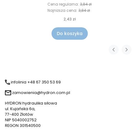
Cena regularna:
3,84 zł
Najniższa cena:
3,84 zł
2,43 zł
Do koszyka
infolinia +48 67 350 53 69
zamowienia@hydron.com.pl
HYDRON hydraulika siłowa
ul. Kujańska 6a,
77-400 Złotów
NIP 5040002752
REGON 301540500