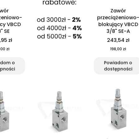
wór
Zawór
żeniowo-
przeciążeniowo
ący VBCD
blokujący VBCD
" SE
3/8" SE-A
95 zł
243,54 zł
00 zł
198,00 zł
adom o
Powiadom o
pności
dostępności