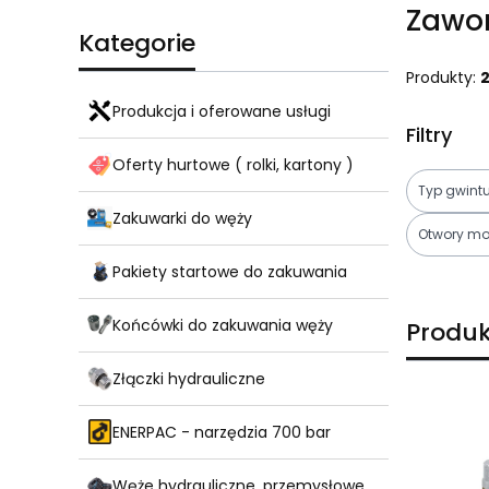
Zawor
Kategorie
Produkty:
Produkcja i oferowane usługi
Filtry
Oferty hurtowe ( rolki, kartony )
Typ gwint
Zakuwarki do węży
Otwory m
Pakiety startowe do zakuwania
Koniec fil
Końcówki do zakuwania węży
Produk
Złączki hydrauliczne
Lista pro
ENERPAC - narzędzia 700 bar
Węże hydrauliczne, przemysłowe