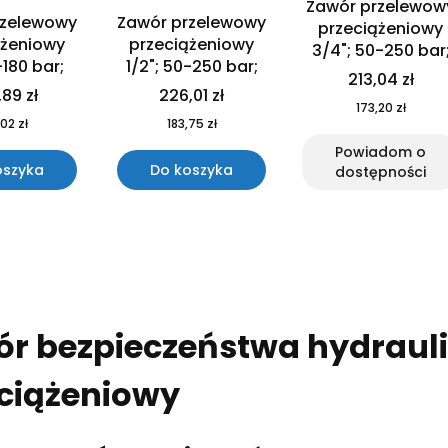
Zawór przelewow
rzelewowy
Zawór przelewowy
przeciążeniowy
ążeniowy
przeciążeniowy
3/4"; 50-250 bar
-180 bar;
1/2"; 50-250 bar;
213,04 zł
89 zł
226,01 zł
173,20 zł
02 zł
183,75 zł
Powiadom o
oszyka
Do koszyka
dostępności
r bezpieczeństwa hydrauli
ciążeniowy