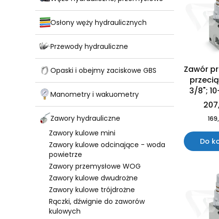
Osłony węży hydraulicznych
Przewody hydrauliczne
Zawór p
Opaski i obejmy zaciskowe GBS
przeci
3/8"; 10
Manometry i wakuometry
207,
Zawory hydrauliczne
169,
Zawory kulowe mini
Do k
Zawory kulowe odcinające - woda
powietrze
Zawory przemysłowe WOG
Zawory kulowe dwudrożne
Zawory kulowe trójdrożne
Rączki, dźwignie do zaworów
kulowych