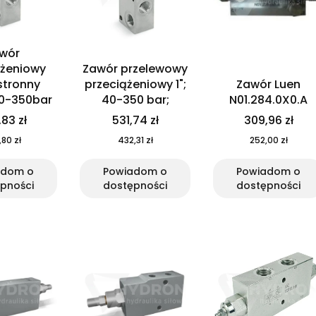
wór
ążeniowy
Zawór przelewowy
stronny
przeciążeniowy 1";
Zawór Luen
60-350bar
40-350 bar;
N01.284.0X0.A
83 zł
531,74 zł
309,96 zł
80 zł
432,31 zł
252,00 zł
adom o
Powiadom o
Powiadom o
pności
dostępności
dostępności