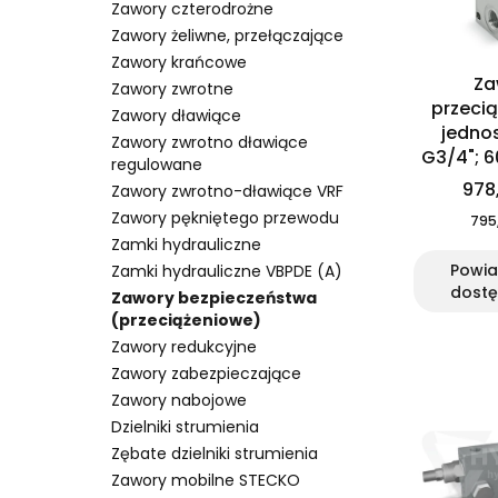
Zawory czterodrożne
Zawory żeliwne, przełączające
Zawory krańcowe
Za
Zawory zwrotne
przeci
Zawory dławiące
jedno
Zawory zwrotno dławiące
G3/4"; 
regulowane
978,
Zawory zwrotno-dławiące VRF
Zawory pękniętego przewodu
795,
Zamki hydrauliczne
Powi
Zamki hydrauliczne VBPDE (A)
dostę
Zawory bezpieczeństwa
(przeciążeniowe)
Zawory redukcyjne
Zawory zabezpieczające
Zawory nabojowe
Dzielniki strumienia
Zębate dzielniki strumienia
Zawory mobilne STECKO