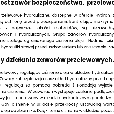
 jest zawór bezpieczeństwa, przelew
rzelewowe hydrauliczne, dostępne w ofercie Hydron, 
ją ochronę przed przeciążeniami, kontrolując maksymal
e z najwyższej jakości materiałów, są niezawod
owych i hydraulicznych. Grupa zaworów hydrauliczny
ie stałego ograniczonego ciśnienia oleju. Nadmiar ciś
hydrauliki siłowej przed uszkodzeniem lub zniszczenie. Zaw
y działania zaworów przelewowych
elewowy regulujący ciśnienie oleju w układzie hydrauli
. Zawory zabezpieczają nasz układ hydrauliczny przed nag
i ( regulacja za pomocą pokrętła ) Posiadają wyjśc
ia ciśnienia. W zaworach występuje zasilanie podłączo
wy jest montowany w układzie hydraulicznym pomiędzy p
. Gdy ciśnienie w układzie przekroczy ustawioną warto
oleju do zbiornika. Dzięki temu ciśnienie w układzie pozo