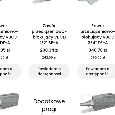
wór
Zawór
Zawór
żeniowo-
przeciążeniowo-
przeciążeniowo
ący VBCD
blokujący VBCD
blokujący VBCD
 DE-A
1/2" SE-A
3/4" DE-A
85 zł
298,34 zł
848,70 zł
00 zł
242,55 zł
690,00 zł
adom o
Powiadom o
Powiadom o
pności
dostępności
dostępności