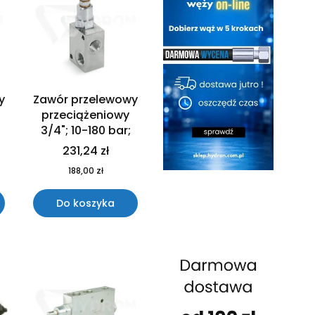
y
Zawór przelewowy
przeciążeniowy
;
3/4"; 10-180 bar;
231,24 zł
188,00 zł
Do koszyka