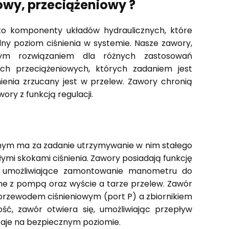
owy, przeciążeniowy ?
to komponenty układów hydraulicznych, które
ny poziom ciśnienia w systemie. Nasze zawory,
nym rozwiązaniem dla różnych zastosowań
ch przeciążeniowych, których zadaniem jest
nienia zrzucany jest w przelew. Zawory chronią
ory z funkcją regulacji.
.
cznym ma za zadanie utrzymywanie w nim stałego
łymi skokami ciśnienia. Zawory posiadają funkcję
ie umożliwiające zamontowanie manometru do
ne z pompą oraz wyście a tarze przelew. Zawór
rzewodem ciśnieniowym (port P) a zbiornikiem
ść, zawór otwiera się, umożliwiając przepływ
staje na bezpiecznym poziomie.