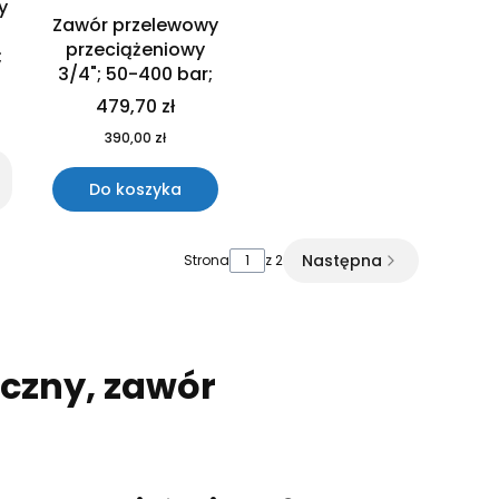
y
Zawór przelewowy
przeciążeniowy
;
3/4"; 50-400 bar;
479,70 zł
390,00 zł
Do koszyka
Następna
Strona
z 2
czny, zawór