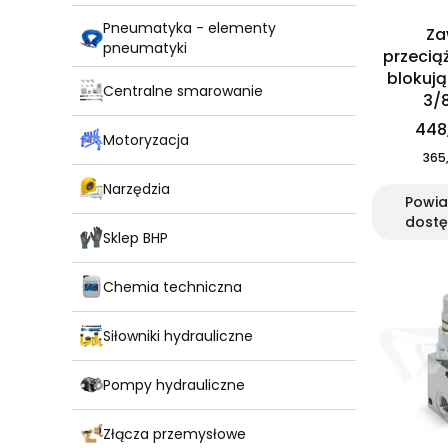
Pneumatyka - elementy
Za
pneumatyki
przecią
blokuj
Centralne smarowanie
3/8
448,
Motoryzacja
365,
Narzędzia
Powi
dostę
Sklep BHP
Chemia techniczna
Siłowniki hydrauliczne
Pompy hydrauliczne
Złącza przemysłowe