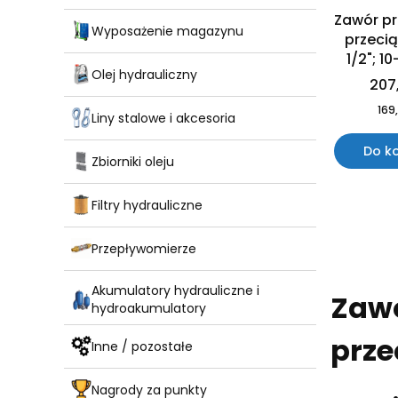
Zawór p
Wyposażenie magazynu
przeci
1/2"; 10
Olej hydrauliczny
207,
169,
Liny stalowe i akcesoria
Do k
Zbiorniki oleju
Filtry hydrauliczne
Przepływomierze
Akumulatory hydrauliczne i
Zawó
hydroakumulatory
prze
Inne / pozostałe
Nagrody za punkty