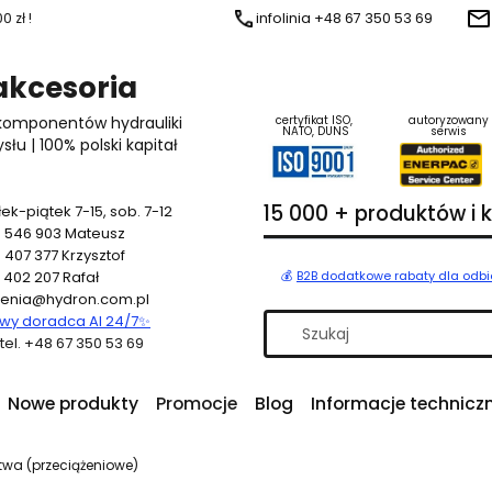
 zł !
infolinia +48 67 350 53 69
 akcesoria
 komponentów hydrauliki
certyfikat ISO,
autoryzowany
NATO, DUNS
serwis
u | 100% polski kapitał
15 000 + produktów i
ek-piątek 7-15, sob. 7-12
 546 903
Mateusz
 407 377
Krzysztof
 402 207
Rafał
💰
B2B dodatkowe rabaty dla odb
enia@hydron.com.pl
y doradca AI 24/7
✨
a tel. +48 67 350 53 69
Nowe produkty
Promocje
Blog
Informacje technicz
twa (przeciążeniowe)