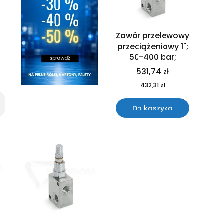
-
Zawór przelewowy
przeciążeniowy 1";
50-400 bar;
531,74 zł
432,31 zł
Do koszyka