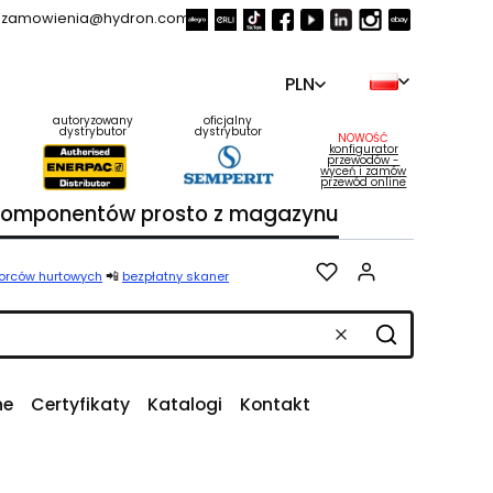
zamowienia@hydron.com.pl
PLN
autoryzowany
oficjalny
dystrybutor
dystrybutor
NOWOŚĆ
konfigurator
przewodów -
wyceń i zamów
przewód online
 komponentów prosto z magazynu
Produkty w k
📲
iorców hurtowych
bezpłatny skaner
Wyczyść
Szukaj
ne
Certyfikaty
Katalogi
Kontakt