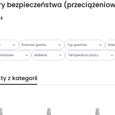
y bezpieczeństwa (przeciążenio
23
u
Rozmiar gwintu
Typ gwintów
Maks
ontażowe
Materiał
Temperatura pracy
trów
ty z kategorii
duktów