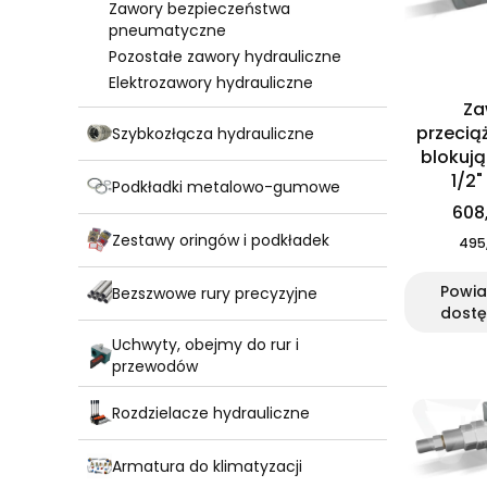
Zawory bezpieczeństwa
pneumatyczne
Pozostałe zawory hydrauliczne
Elektrozawory hydrauliczne
Za
przecią
Szybkozłącza hydrauliczne
blokuj
1/2"
Podkładki metalowo-gumowe
608,
Zestawy oringów i podkładek
495,
Powi
Bezszwowe rury precyzyjne
dostę
Uchwyty, obejmy do rur i
przewodów
Rozdzielacze hydrauliczne
Armatura do klimatyzacji