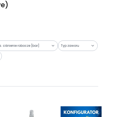
we)
. ciśnienie robocze [bar]
Typ zaworu