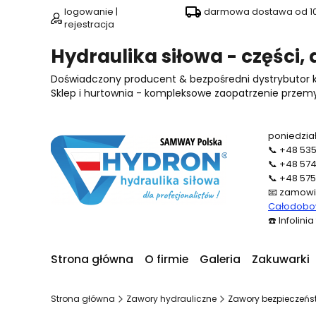
logowanie |
darmowa dostawa od 100
rejestracja
Hydraulika siłowa - części,
Doświadczony producent & bezpośredni dystrybutor
Sklep i hurtownia - kompleksowe zaopatrzenie przemysł
poniedział
📞
+48 535
📞
+48 574
📞
+48 575
📧
zamowi
Całodobow
☎️
Infolini
Strona główna
O firmie
Galeria
Zakuwarki
Strona główna
Zawory hydrauliczne
Zawory bezpieczeńs