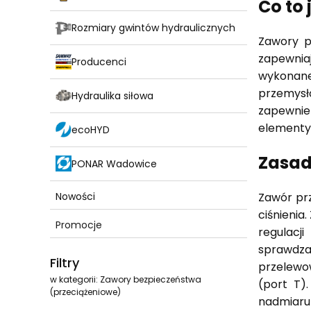
Co to
Rozmiary gwintów hydraulicznych
Zawory p
zapewnia
Producenci
wykonan
przemysł
Hydraulika siłowa
zapewnien
elementy 
ecoHYD
Zasad
PONAR Wadowice
Zawór prz
Nowości
ciśnienia
Promocje
regulacj
Koniec menu
sprawdzan
Filtry
przelewo
w kategorii: Zawory bezpieczeństwa
(port T)
(przeciążeniowe)
nadmiaru 