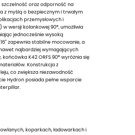
a szczelność oraz odporność na
na z myślą o bezpiecznym i trwałym
plikacjach przemysłowych i
 w wersji kolankowej 90°, umożliwia
niając jednocześnie wysoką
/16" zapewnia stabilne mocowanie, a
 nawet najbardziej wymagających
, końcówka K42 ORFS 90° wyróżnia się
ateriałów. Konstrukcja z
leju, co zwiększa niezawodność
cie Hydron posiada pełne wsparcie
erpillar.
owlanych, koparkach, ładowarkach i