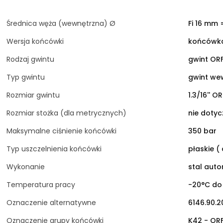
Średnica węża (wewnętrzna) Ø
Fi 16 mm 
Wersja końcówki
końcówka
Rodzaj gwintu
gwint ORF
Typ gwintu
gwint we
Rozmiar gwintu
1.3/16'' O
Rozmiar stożka (dla metrycznych)
nie dotyc
Maksymalne ciśnienie końcówki
350 bar
Typ uszczelnienia końcówki
płaskie (
Wykonanie
stal aut
Temperatura pracy
-20°C do
Oznaczenie alternatywne
6146.90.2
Oznaczenie grupy końcówki
K42 - OR