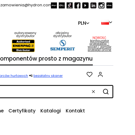
zamowienia@hydron.com.pl
PLN
autoryzowany
oficjalny
dystrybutor
dystrybutor
NOWOŚĆ
konfigurator
przewodów -
wyceń i zamów
przewód online
 komponentów prosto z magazynu
Produkty w k
📲
iorców hurtowych
bezpłatny skaner
Wyczyść
Szukaj
ne
Certyfikaty
Katalogi
Kontakt