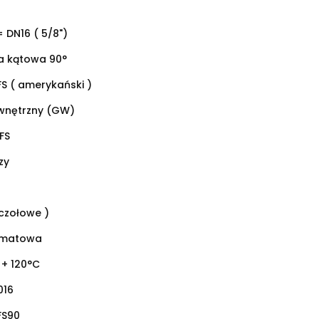
= DN16 ( 5/8")
 kątowa 90°
S ( amerykański )
wnętrzny (GW)
RFS
zy
 czołowe )
omatowa
 + 120°C
016
FS90