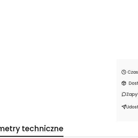
Czas
Dos
Zapy
Udost
metry techniczne