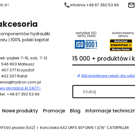
 zł !
infolinia +48 67 350 53 69
 akcesoria
 komponentów hydrauliki
certyfikat ISO,
autoryzowany
NATO, DUNS
serwis
u | 100% polski kapitał
15 000 + produktów i
ek-piątek 7-15, sob. 7-12
 546 903
Mateusz
 407 377
Krzysztof
 402 207
Rafał
💰
B2B dodatkowe rabaty dla odb
enia@hydron.com.pl
y doradca AI 24/7
✨
a tel. +48 67 350 53 69
Nowe produkty
Promocje
Blog
Informacje technicz
FS90 płaskie (K42)
Końcówka K42 ORFS 90° DN16 1.3/16” CATERPILLAR