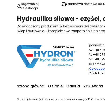
logowanie |
darmowa dostawa od 100
rejestracja
Hydraulika siłowa - części,
Doświadczony producent & bezpośredni dystrybutor
Sklep i hurtownia - kompleksowe zaopatrzenie przemysł
poniedział
📞
+48 535
📞
+48 574
📞
+48 575
📧
zamowi
Całodobow
☎️
Infolini
Strona główna
O firmie
Galeria
Zakuwarki
Strona główna
Końcówki do zakuwania węży
Końcówki OR