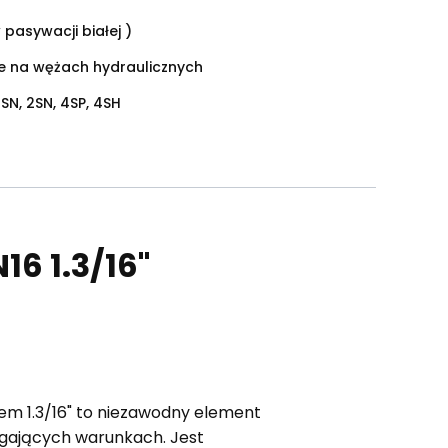
 pasywacji białej )
ie na wężach hydraulicznych
1SN, 2SN, 4SP, 4SH
6 1.3/16"
em 1.3/16" to niezawodny element
gających warunkach. Jest