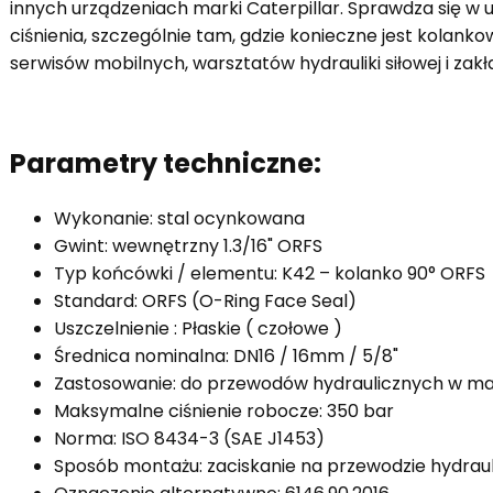
innych urządzeniach marki Caterpillar. Sprawdza się w
ciśnienia, szczególnie tam, gdzie konieczne jest kolank
serwisów mobilnych, warsztatów hydrauliki siłowej i za
Parametry techniczne:
Wykonanie: stal ocynkowana
Gwint: wewnętrzny 1.3/16" ORFS
Typ końcówki / elementu: K42 – kolanko 90° ORFS
Standard: ORFS (O-Ring Face Seal)
Uszczelnienie : Płaskie ( czołowe )
Średnica nominalna: DN16 / 16mm / 5/8"
Zastosowanie: do przewodów hydraulicznych w ma
Maksymalne ciśnienie robocze: 350 bar
Norma: ISO 8434-3 (SAE J1453)
Sposób montażu: zaciskanie na przewodzie hydrau