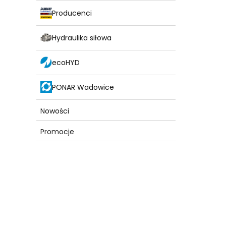
Producenci
Hydraulika siłowa
ecoHYD
PONAR Wadowice
Nowości
Promocje
Koniec menu