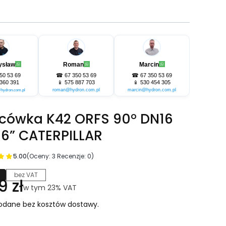
ysław
Roman
Marcin
50 53 69
☎
67 350 53 69
☎
67 350 53 69
360 391
📱
575 887 703
📱
530 454 305
roman@hydron.com.pl
marcin@hydron.com.pl
hydron.com.pl
cówka K42 ORFS 90° DN16
/16” CATERPILLAR
5.00
(Oceny: 3 Recenzje: 0)
bez VAT
na
9 zł
w tym 23% VAT
w tym
23%
VAT
odane bez kosztów dostawy.