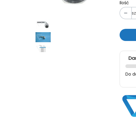
Ilość
sz
Da
Do d