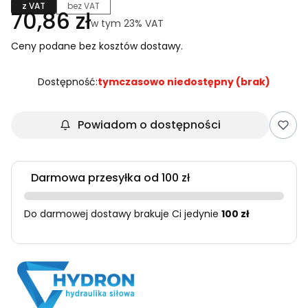
z VAT
bez VAT
Cena
70,86 zł
w tym 23% VAT
w tym
23%
VAT
Ceny podane bez kosztów dostawy.
Dostępność:
tymczasowo niedostępny (brak)
Powiadom o dostępności
Darmowa przesyłka od 100 zł
Do darmowej dostawy brakuje Ci jedynie
100 zł