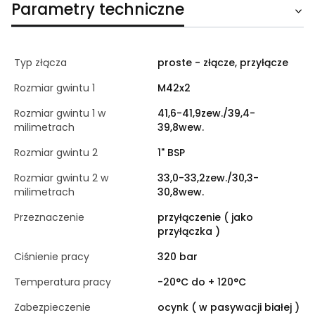
Parametry techniczne
Typ złącza
proste - złącze, przyłącze
Rozmiar gwintu 1
M42x2
Rozmiar gwintu 1 w
41,6-41,9zew./39,4-
milimetrach
39,8wew.
Rozmiar gwintu 2
1" BSP
Rozmiar gwintu 2 w
33,0-33,2zew./30,3-
milimetrach
30,8wew.
Przeznaczenie
przyłączenie ( jako
przyłączka )
Ciśnienie pracy
320 bar
Temperatura pracy
-20°C do + 120°C
Zabezpieczenie
ocynk ( w pasywacji białej )