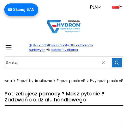
PLN
📸 Skanuj EAN
💰
B2B dodatkowe rabaty dla odbiorców
Produ
📲
hurtowych
bezpłatny skaner
Wyczyść
Szuka
główna
Złączki hydrauliczne
Złączki proste AB
Przyłączki proste AB
Potrzebujesz pomocy ? Masz pytanie ?
Zadzwoń do działu handlowego