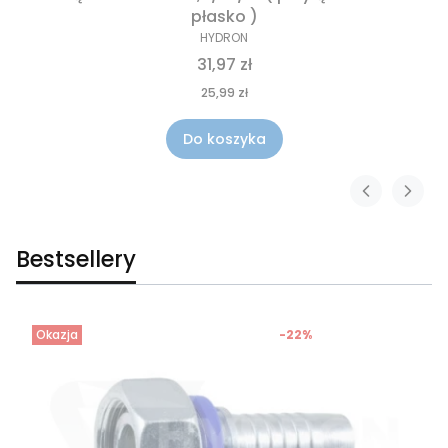
płasko )
HYDRON
31,97 zł
25,99 zł
Do koszyka
Bestsellery
Okazja
-22%