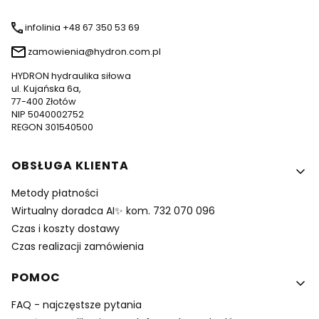
infolinia +48 67 350 53 69
zamowienia@hydron.com.pl
HYDRON hydraulika siłowa
ul. Kujańska 6a,
77-400 Złotów
NIP 5040002752
REGON 301540500
Linki w stopce
OBSŁUGA KLIENTA
Metody płatności
Wirtualny doradca AI✨ kom. 732 070 096
Czas i koszty dostawy
Czas realizacji zamówienia
POMOC
FAQ - najczęstsze pytania