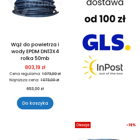
Wąż do powietrza i
wody EPDM DN13X4
rolka 50mb
803,19 zł
Cena regularna:
1 073,00 zł
Najniższa cena:
1 073,00 zł
653,00 zł
Do koszyka
Okazja
-19%