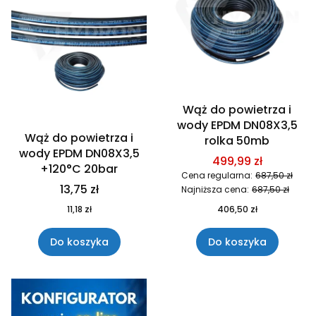
Wąż do powietrza i
wody EPDM DN08X3,5
Wąż do powietrza i
rolka 50mb
wody EPDM DN08X3,5
499,99 zł
+120°C 20bar
Cena regularna:
687,50 zł
13,75 zł
Najniższa cena:
687,50 zł
11,18 zł
406,50 zł
Do koszyka
Do koszyka