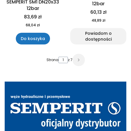
SEMPERIT SM1 DN20x33
12bar
12bar
60,13 zł
83,69 zł
48,89 zł
68,04 zł
Powiadom o
Do koszyka
dostępności
Strona
z 7