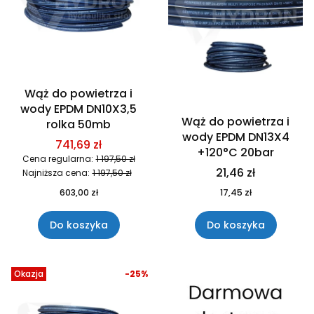
Wąż do powietrza i
wody EPDM DN10X3,5
Wąż do powietrza i
rolka 50mb
wody EPDM DN13X4
741,69 zł
+120°C 20bar
Cena regularna:
1 197,50 zł
21,46 zł
Najniższa cena:
1 197,50 zł
603,00 zł
17,45 zł
Do koszyka
Do koszyka
Okazja
-25%