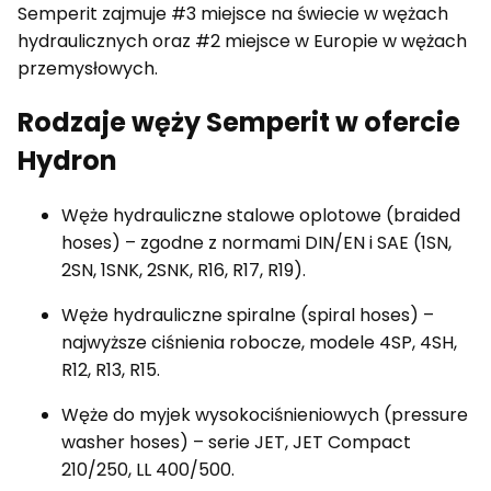
Semperit zajmuje #3 miejsce na świecie w wężach
hydraulicznych oraz #2 miejsce w Europie w wężach
przemysłowych.
Rodzaje węży Semperit w ofercie
Hydron
Węże hydrauliczne stalowe oplotowe (braided
hoses) – zgodne z normami DIN/EN i SAE (1SN,
2SN, 1SNK, 2SNK, R16, R17, R19).
Węże hydrauliczne spiralne (spiral hoses) –
najwyższe ciśnienia robocze, modele 4SP, 4SH,
R12, R13, R15.
Węże do myjek wysokociśnieniowych (pressure
washer hoses) – serie JET, JET Compact
210/250, LL 400/500.