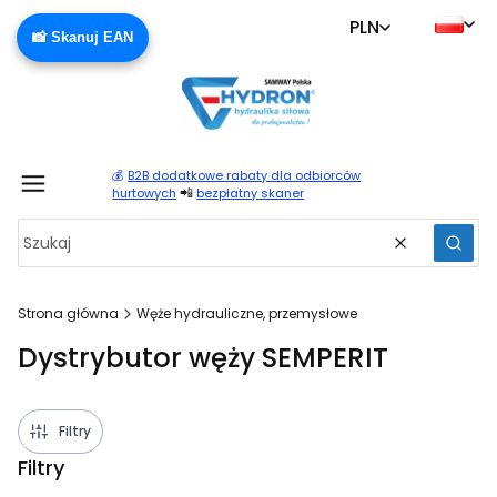
PLN
📸 Skanuj EAN
💰
B2B dodatkowe rabaty dla odbiorców
Produ
📲
hurtowych
bezpłatny skaner
Wyczyść
Szuka
Strona główna
Węże hydrauliczne, przemysłowe
Dystrybutor węży SEMPERIT
Filtry
Filtry