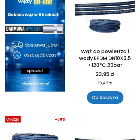
Wąż do powietrza i
wody EPDM DN10X3,5
+120°C 20bar
23,95 zł
19,47 zł
Do koszyka
Okazja
-38%