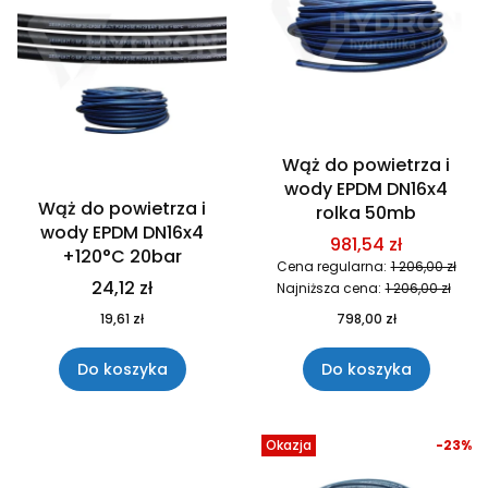
Wąż do powietrza i
wody EPDM DN16x4
Wąż do powietrza i
rolka 50mb
wody EPDM DN16x4
981,54 zł
+120°C 20bar
Cena regularna:
1 206,00 zł
24,12 zł
Najniższa cena:
1 206,00 zł
19,61 zł
798,00 zł
Do koszyka
Do koszyka
Okazja
-23%