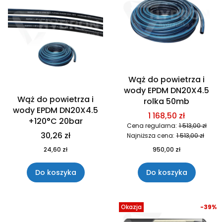
Wąż do powietrza i
wody EPDM DN20X4.5
Wąż do powietrza i
rolka 50mb
wody EPDM DN20X4.5
1 168,50 zł
+120°C 20bar
Cena regularna:
1 513,00 zł
30,26 zł
Najniższa cena:
1 513,00 zł
24,60 zł
950,00 zł
Do koszyka
Do koszyka
Okazja
-39%