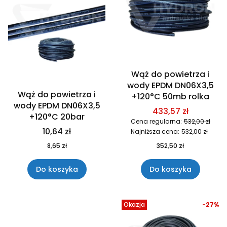
Wąż do powietrza i
wody EPDM DN06X3,5
Wąż do powietrza i
+120°C 50mb rolka
wody EPDM DN06X3,5
433,57 zł
+120°C 20bar
Cena regularna:
532,00 zł
10,64 zł
Najniższa cena:
532,00 zł
8,65 zł
352,50 zł
Do koszyka
Do koszyka
Okazja
-27%