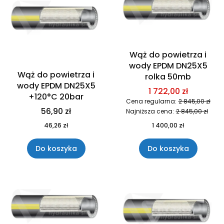
Wąż do powietrza i
wody EPDM DN25X5
Wąż do powietrza i
rolka 50mb
wody EPDM DN25X5
1 722,00 zł
+120°C 20bar
Cena regularna:
2 845,00 zł
56,90 zł
Najniższa cena:
2 845,00 zł
46,26 zł
1 400,00 zł
Do koszyka
Do koszyka