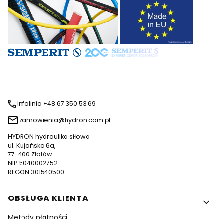
infolinia +48 67 350 53 69
zamowienia@hydron.com.pl
HYDRON hydraulika siłowa
ul. Kujańska 6a,
77-400 Złotów
NIP 5040002752
REGON 301540500
Linki w stopce
OBSŁUGA KLIENTA
Metody płatności