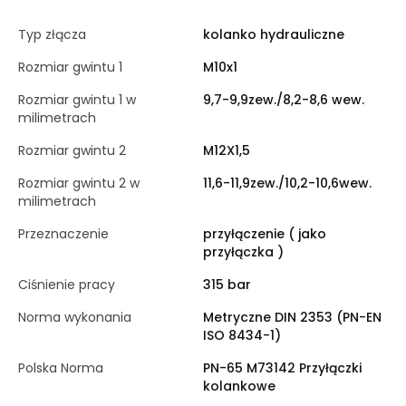
Typ złącza
kolanko hydrauliczne
Rozmiar gwintu 1
M10x1
Rozmiar gwintu 1 w
9,7-9,9zew./8,2-8,6 wew.
milimetrach
Rozmiar gwintu 2
M12X1,5
Rozmiar gwintu 2 w
11,6-11,9zew./10,2-10,6wew.
milimetrach
Przeznaczenie
przyłączenie ( jako
przyłączka )
Ciśnienie pracy
315 bar
Norma wykonania
Metryczne DIN 2353 (PN-EN
ISO 8434-1)
Polska Norma
PN-65 M73142 Przyłączki
kolankowe