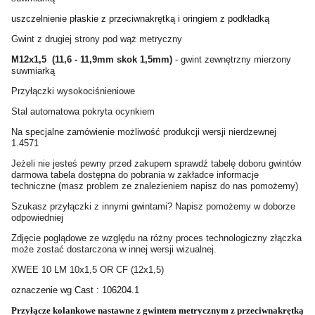
uszczelnienie płaskie z przeciwnakrętką i oringiem z podkładką
Gwint z drugiej strony pod wąż metryczny
M12x1,5 (11,6 - 11,9mm skok 1,5mm)
- gwint zewnętrzny mierzony
suwmiarką
Przyłączki wysokociśnieniowe
Stal automatowa pokryta ocynkiem
Na specjalne zamówienie możliwość produkcji wersji nierdzewnej
1.4571
Jeżeli nie jesteś pewny przed zakupem sprawdź tabelę doboru gwintów
darmowa tabela dostępna do pobrania w zakładce informacje
techniczne (masz problem ze znalezieniem napisz do nas pomożemy)
Szukasz przyłączki z innymi gwintami? Napisz pomożemy w doborze
odpowiedniej
Zdjęcie poglądowe ze względu na różny proces technologiczny złączka
może zostać dostarczona w innej wersji wizualnej.
XWEE 10 LM 10x1,5 OR CF (12x1,5)
oznaczenie wg Cast : 106204.1
Przyłącze kolankowe nastawne z gwintem metrycznym z przeciwnakrętką