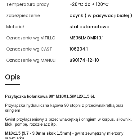
Temperatura pracy
-20°C do + 120°C
Zabezpieczenie
ocynk ( w pasywacji białej )
Materiał
stal automatowa
Oznaczenie wg VITILLO
ME06LMOMR10.1
Oznaczenie wg CAST
106204.1
Oznaczenie wg MANULI
B90174-12-10
Opis
Przyłączka kolankowa 90° M10X1,5/M12X1,5 6L
Przyłączka hydrauliczna kątowa 90 stopni z przeciwnakrętką oraz
oringiem
Gwint przyłączeniowy z przeciwnakrętką i oringiem w korpus, siłownik,
blok, pompę, rozdzielacz itp.
M10x1,5 (9,7 - 9,9mm skok 1,5mm)
- gwint zewnętrzny mierzony
suwmiarką