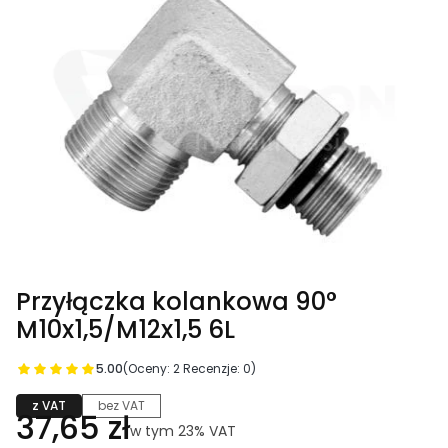
Przyłączka kolankowa 90°
M10x1,5/M12x1,5 6L
5.00
(Oceny: 2 Recenzje: 0)
z VAT
bez VAT
Cena
37,65 zł
w tym 23% VAT
w tym
23%
VAT