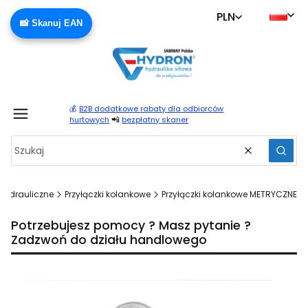
PLN
📸 Skanuj EAN
💰
B2B dodatkowe rabaty dla odbiorców
Produ
📲
hurtowych
bezpłatny skaner
Wyczyść
Szuka
 hydrauliczne
Przyłączki kolankowe
Przyłączki kolankowe METRYCZNE
Potrzebujesz pomocy ? Masz pytanie ?
Zadzwoń do działu handlowego