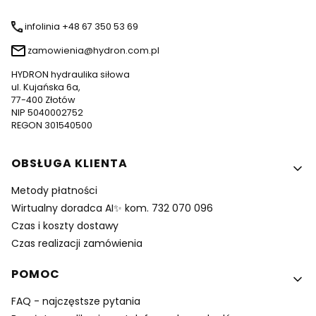
infolinia +48 67 350 53 69
zamowienia@hydron.com.pl
HYDRON hydraulika siłowa
ul. Kujańska 6a,
77-400 Złotów
NIP 5040002752
REGON 301540500
Linki w stopce
OBSŁUGA KLIENTA
Metody płatności
Wirtualny doradca AI✨ kom. 732 070 096
Czas i koszty dostawy
Czas realizacji zamówienia
POMOC
FAQ - najczęstsze pytania