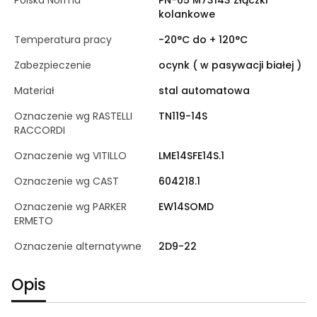
Polska Norma
PN-65 M73143 Złączki
kolankowe
Temperatura pracy
-20°C do + 120°C
Zabezpieczenie
ocynk ( w pasywacji białej )
Materiał
stal automatowa
Oznaczenie wg RASTELLI
TN119-14S
RACCORDI
Oznaczenie wg VITILLO
LME14SFE14S.1
Oznaczenie wg CAST
604218.1
Oznaczenie wg PARKER
EW14SOMD
ERMETO
Oznaczenie alternatywne
2D9-22
Opis