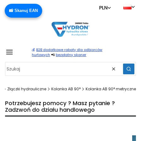
PLN
📸 Skanuj EAN
💰
B2B dodatkowe rabaty dla odbiorców
Produ
📲
hurtowych
bezpłatny skaner
Wyczyść
Szuka
a
Złączki hydrauliczne
Kolanka AB 90°
Kolanka AB 90° metryczne
Potrzebujesz pomocy ? Masz pytanie ?
Zadzwoń do działu handlowego