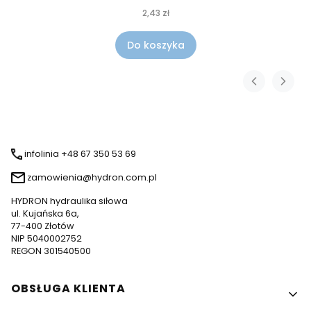
2,43 zł
Do koszyka
infolinia +48 67 350 53 69
zamowienia@hydron.com.pl
HYDRON hydraulika siłowa
ul. Kujańska 6a,
77-400 Złotów
NIP 5040002752
REGON 301540500
Linki w stopce
OBSŁUGA KLIENTA