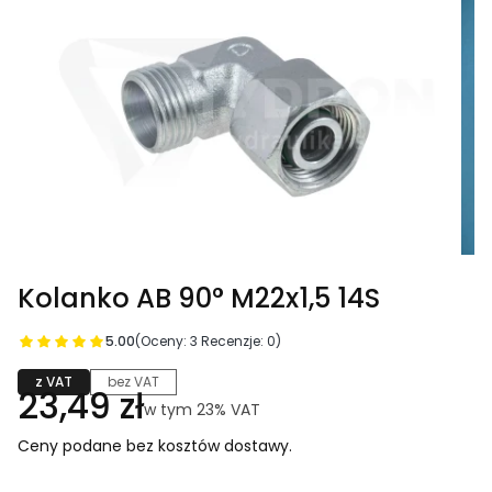
Kolanko AB 90° M22x1,5 14S
5.00
(Oceny: 3 Recenzje: 0)
z VAT
bez VAT
Cena
23,49 zł
w tym 23% VAT
w tym
23%
VAT
Ceny podane bez kosztów dostawy.