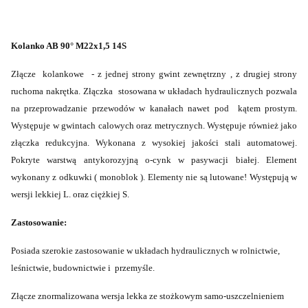
Kolanko AB 90° M22x1,5 14S
Złącze
kolankowe
- z jednej strony gwint zewnętrzny , z drugiej strony
ruchoma nakrętka. Złączka
stosowana w układach hydraulicznych pozwala
na przeprowadzanie przewodów w kanałach nawet pod
kątem prostym.
Występuje w gwintach calowych oraz metrycznych. Występuje również jako
złączka redukcyjna. Wykonana z wysokiej jakości stali automatowej.
Pokryte warstwą antykorozyjną o-cynk w pasywacji białej. Element
wykonany z odkuwki ( monoblok ). Elementy nie są lutowane! Występują w
wersji lekkiej L. oraz ciężkiej S.
Zastosowanie:
Posiada szerokie zastosowanie w układach hydraulicznych w rolnictwie,
leśnictwie, budownictwie i przemyśle.
Złącze znormalizowana wersja lekka ze stożkowym samo-uszczelnieniem