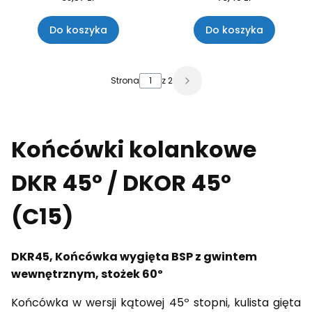
Do koszyka
Do koszyka
Strona
z 2
Końcówki kolankowe
DKR 45º / DKOR 45º
(C15)
DKR45, Końcówka wygięta BSP z gwintem
wewnętrznym, stożek 60º
Końcówka w wersji kątowej 45º stopni, kulista gięta