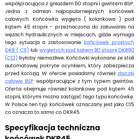
współpracująca z gniazdem 60 stopni i gwintem BSP.
Jedna z odmian najpopularniejszych końcówek
calowych. Końcówka wygięta ( kolankowa ) pod
kątem 45 stopni - przeznaczona do zakuwania na
wężach hydraulicznych w miejscach, gdzie wymaga
tego sytuacja a zastosowanie
końcówek prostych
DKR ( C11)
lub
wygiętych pod katem 90 stopni DKR90
(C12)
byłoby niemożliwe. Końcówki wykonane ze stali
automatowej pokryte ocynkiem, który zabezpiecza
przed korozją. W ofercie posiadamy również
złączki
calowe BSP
współpracujące z tym typem gwintów.
Oferta obejmuje również kolankowe pod kątem 45
stopni, którymi można zastąpić tego typu końcówkę.
W Polsce ten typ końcówek oznaczany jest jako C15
co oznacza to samo co DKR45.
Specyfikacja techniczna
końcówek DKR45