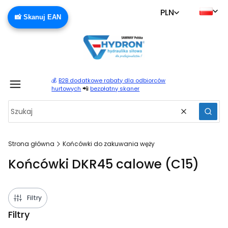
PLN
📸 Skanuj EAN
💰
B2B dodatkowe rabaty dla odbiorców
Produ
📲
hurtowych
bezpłatny skaner
Wyczyść
Szuka
Strona główna
Końcówki do zakuwania węży
Końcówki DKR45 calowe (C15)
Filtry
Filtry