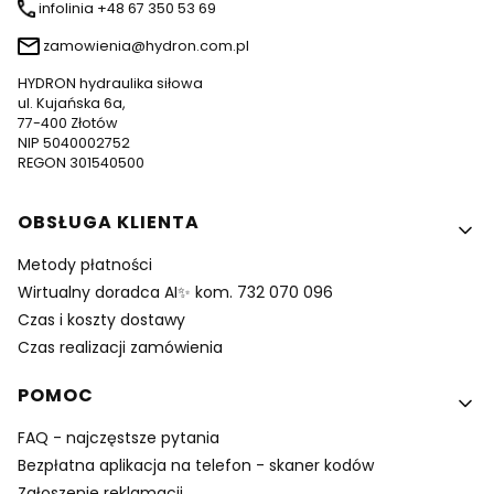
infolinia +48 67 350 53 69
zamowienia@hydron.com.pl
HYDRON hydraulika siłowa
ul. Kujańska 6a,
77-400 Złotów
NIP 5040002752
REGON 301540500
Linki w stopce
OBSŁUGA KLIENTA
Metody płatności
Wirtualny doradca AI✨ kom. 732 070 096
Czas i koszty dostawy
Czas realizacji zamówienia
POMOC
FAQ - najczęstsze pytania
Bezpłatna aplikacja na telefon - skaner kodów
Zgłoszenie reklamacji