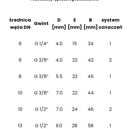
średnica
D
E
B
system
Gwint
węża DN
[mm]
[mm]
[mm]
oznaczeń
6
G 1/4”
4.0
15
34
1
6
G 3/8”
4.0
22
42
2
8
G 3/8”
5.5
23
45
1
10
G 3/8”
7.0
22
44
1
10
G 1/2”
7.0
24
46
2
13
G 1/2”
9.0
28
58
1