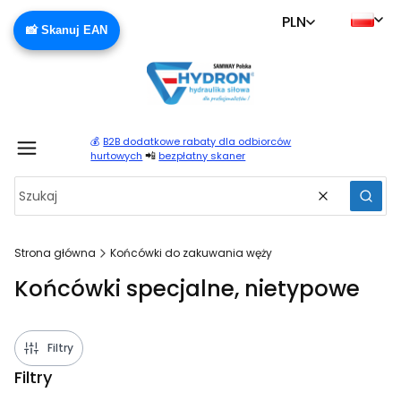
PLN
📸 Skanuj EAN
💰
B2B dodatkowe rabaty dla odbiorców
Produ
📲
hurtowych
bezpłatny skaner
Wyczyść
Szuka
Strona główna
Końcówki do zakuwania węży
Końcówki specjalne, nietypowe
Filtry
Filtry