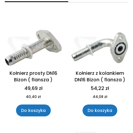
Lista produktów
Kołnierz prosty DN16
Kołnierz z kolankiem
Bizon ( flansza )
DN16 Bizon ( flansza )
49,69 zł
54,22 zł
40,40 zł
44,08 zł
Do koszyka
Do koszyka