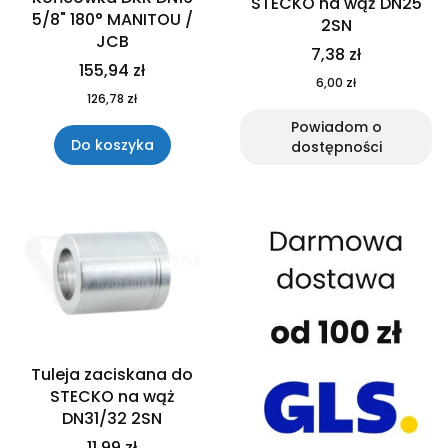
STECKO na wąż DN25
5/8" 180° MANITOU /
2SN
JCB
7,38 zł
155,94 zł
6,00 zł
126,78 zł
Powiadom o
Do koszyka
dostępności
Tuleja zaciskana do
STECKO na wąż
DN31/32 2SN
11,99 zł