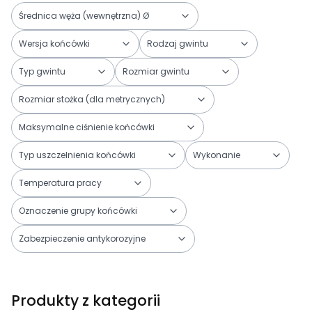
Średnica węża (wewnętrzna) Ø
Wersja końcówki
Rodzaj gwintu
Typ gwintu
Rozmiar gwintu
Rozmiar stożka (dla metrycznych)
Maksymalne ciśnienie końcówki
Typ uszczelnienia końcówki
Wykonanie
Temperatura pracy
Oznaczenie grupy końcówki
Zabezpieczenie antykorozyjne
Koniec filtrów
Produkty z kategorii