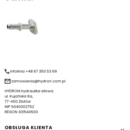
infolinia +48 67 350 53 69
zamowienia@hydron.com.pl
HYDRON hydraulika siłowa
ul. Kujańska 6a,
77-400 Złotów
NIP 5040002752
REGON 301540500
Linki w stopce
OBSŁUGA KLIENTA