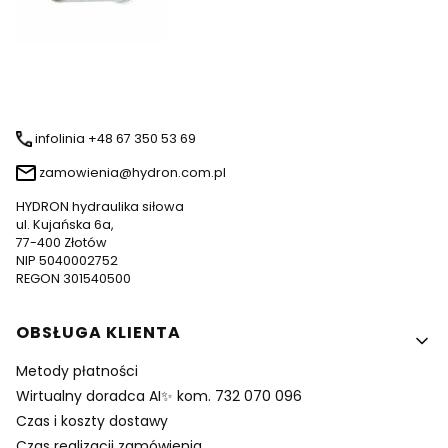
infolinia +48 67 350 53 69
zamowienia@hydron.com.pl
HYDRON hydraulika siłowa
ul. Kujańska 6a,
77-400 Złotów
NIP 5040002752
REGON 301540500
Linki w stopce
OBSŁUGA KLIENTA
Metody płatności
Wirtualny doradca AI✨ kom. 732 070 096
Czas i koszty dostawy
Czas realizacji zamówienia