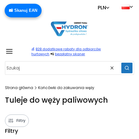
PLN
📸 Skanuj EAN
💰
B2B dodatkowe rabaty dla odbiorców
Produ
📲
hurtowych
bezpłatny skaner
Wyczyść
Szuka
Strona główna
Końcówki do zakuwania węży
Tuleje do węży paliwowych
Filtry
Filtry