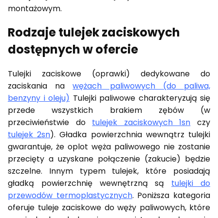
montażowym.
Rodzaje tulejek zaciskowych
dostępnych w ofercie
Tulejki zaciskowe (oprawki) dedykowane do
zaciskania na
wężach paliwowych (do paliwa,
benzyny i oleju)
Tulejki paliwowe charakteryzują się
przede wszystkich brakiem zębów (w
przeciwieństwie do
tulejek zaciskowych 1sn
czy
tulejek 2sn
). Gładka powierzchnia wewnątrz tulejki
gwarantuje, że oplot węża paliwowego nie zostanie
przecięty a uzyskane połączenie (zakucie) będzie
szczelne. Innym typem tulejek, które posiadają
gładką powierzchnię wewnętrzną są
tulejki do
przewodów termoplastycznych
. Poniższa kategoria
oferuje tuleje zaciskowe do węży paliwowych, które