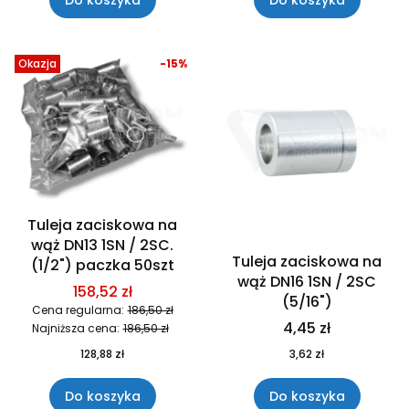
Do koszyka
Do koszyka
Okazja
-15%
Tuleja zaciskowa na
wąż DN13 1SN / 2SC.
Tuleja zaciskowa na
(1/2") paczka 50szt
wąż DN16 1SN / 2SC
158,52 zł
(5/16")
Cena regularna:
186,50 zł
4,45 zł
Najniższa cena:
186,50 zł
128,88 zł
3,62 zł
Do koszyka
Do koszyka