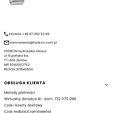
infolinia +48 67 350 53 69
zamowienia@hydron.com.pl
HYDRON hydraulika siłowa
ul. Kujańska 6a,
77-400 Złotów
NIP 5040002752
REGON 301540500
Linki w stopce
OBSŁUGA KLIENTA
Metody płatności
Wirtualny doradca AI✨ kom. 732 070 096
Czas i koszty dostawy
Czas realizacji zamówienia