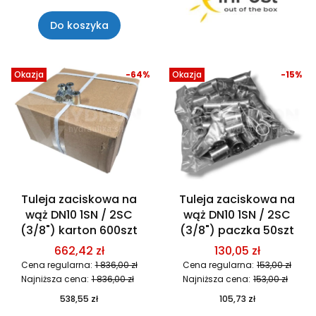
Do koszyka
Okazja
-64%
Okazja
-15%
Tuleja zaciskowa na
Tuleja zaciskowa na
wąż DN10 1SN / 2SC
wąż DN10 1SN / 2SC
(3/8") karton 600szt
(3/8") paczka 50szt
662,42 zł
130,05 zł
Cena regularna:
1 836,00 zł
Cena regularna:
153,00 zł
Najniższa cena:
1 836,00 zł
Najniższa cena:
153,00 zł
538,55 zł
105,73 zł