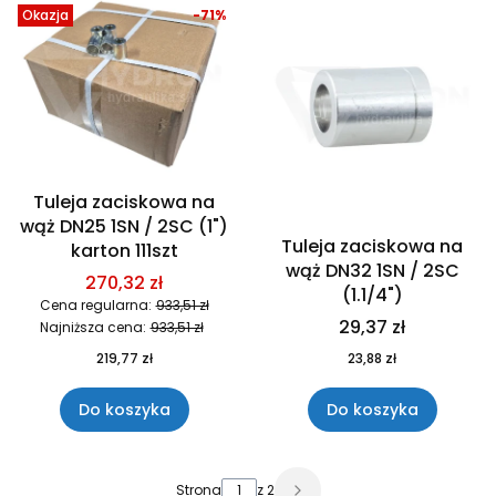
Okazja
-71%
Tuleja zaciskowa na
wąż DN25 1SN / 2SC (1")
Tuleja zaciskowa na
karton 111szt
wąż DN32 1SN / 2SC
270,32 zł
(1.1/4")
Cena regularna:
933,51 zł
29,37 zł
Najniższa cena:
933,51 zł
219,77 zł
23,88 zł
Do koszyka
Do koszyka
Strona
z 2