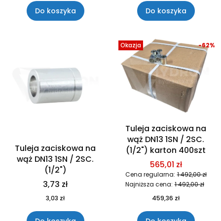
Do koszyka
Do koszyka
Okazja
-62%
Tuleja zaciskowa na
wąż DN13 1SN / 2SC.
Tuleja zaciskowa na
(1/2") karton 400szt
wąż DN13 1SN / 2SC.
565,01 zł
(1/2")
Cena regularna:
1 492,00 zł
3,73 zł
Najniższa cena:
1 492,00 zł
3,03 zł
459,36 zł