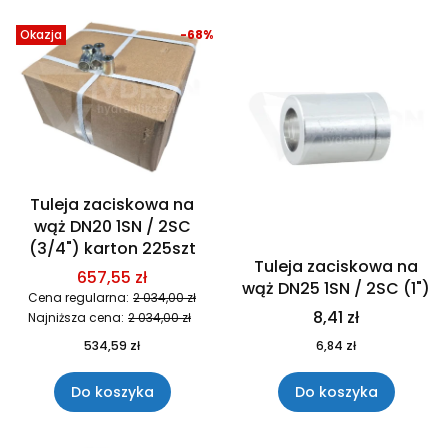
Okazja
-68%
Tuleja zaciskowa na
wąż DN20 1SN / 2SC
(3/4") karton 225szt
Tuleja zaciskowa na
657,55 zł
wąż DN25 1SN / 2SC (1")
Cena regularna:
2 034,00 zł
8,41 zł
Najniższa cena:
2 034,00 zł
534,59 zł
6,84 zł
Do koszyka
Do koszyka