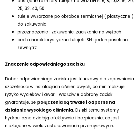
dostępne rozmiary tulejek na waż DN 5, 6, 8, 10,13, 16, 20,
25, 32, 40, 50
tuleje wyżarzane po obróbce termicznej ( plastyczne )
do zakuwania
przeznaczenie : zakuwanie, zaciskanie na wężach
cech charakterystyczna tulejek 1SN : jeden pasek na
zewnątrz
Znaczenie odpowiedniego zacisku
Dobór odpowiedniego zacisku jest kluczowy dla zapewnienia
szczelności w instalacjach ciśnieniowych, co minimalizuje
ryzyko wycieków i awarii. Właściwie dobrany zacisk
gwarantuje, że
połączenia są trwałe i odporne na
działanie wysokiego ciśnienia
. Dzięki temu systemy
hydrauliczne działają efektywnie i bezpiecznie, co jest
niezbędne w wielu zastosowaniach przemysłowych.