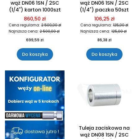
wąż DN06 1SN / 2SC
wąż DN06 1SN / 2SC
(1/4") karton 1000szt
(1/4") paczka 50szt
860,50 zł
106,25 zł
Cena regularna:
2 500,00 zł
Cena regularna:
125,00 zł
Najniższa cena:
2 500,00 zł
Najniższa cena:
125,00 zł
699,59 zł
86,38 zł
Do koszyka
Do koszyka
Tuleja zaciskowa na
wąż DN08 1SN / 2SC