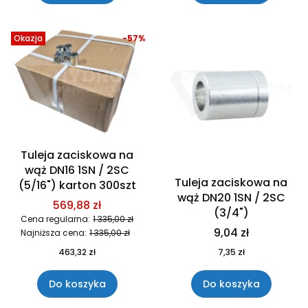
Okazja
-57%
Tuleja zaciskowa na
wąż DN16 1SN / 2SC
Tuleja zaciskowa na
(5/16") karton 300szt
wąż DN20 1SN / 2SC
569,88 zł
(3/4")
Cena regularna:
1 335,00 zł
9,04 zł
Najniższa cena:
1 335,00 zł
463,32 zł
7,35 zł
Do koszyka
Do koszyka