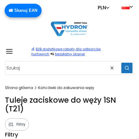
PLN
📸 Skanuj EAN
💰
B2B dodatkowe rabaty dla odbiorców
Produ
📲
hurtowych
bezpłatny skaner
Wyczyść
Szuka
Strona główna
Końcówki do zakuwania węży
Tuleje zaciskowe do węży 1SN
(T21)
Filtry
Filtry