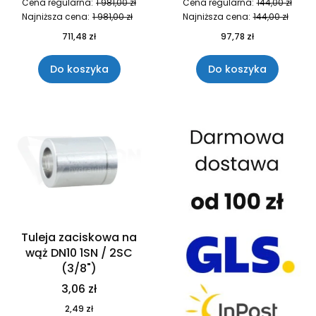
Cena regularna:
1 981,00 zł
Cena regularna:
144,00 zł
Najniższa cena:
1 981,00 zł
Najniższa cena:
144,00 zł
711,48 zł
97,78 zł
Do koszyka
Do koszyka
Tuleja zaciskowa na
wąż DN10 1SN / 2SC
(3/8")
3,06 zł
2,49 zł