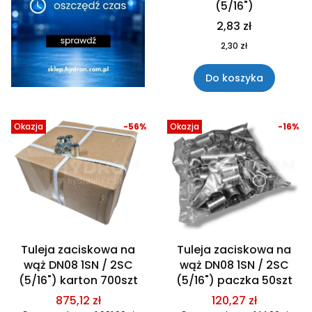
(5/16")
2,83 zł
2,30 zł
Do koszyka
Okazja
-56%
Okazja
-16%
Tuleja zaciskowa na
Tuleja zaciskowa na
wąż DN08 1SN / 2SC
wąż DN08 1SN / 2SC
(5/16") karton 700szt
(5/16") paczka 50szt
875,12 zł
120,27 zł