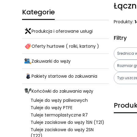
Łączn
Kategorie
Produkty:
1
Produkcja i oferowane usługi
Filtry
Oferty hurtowe ( rolki, kartony )
Średnica 
Zakuwarki do węży
Rozmiar g
Pakiety startowe do zakuwania
Typ uszcze
Końcówki do zakuwania węży
Koniec fil
Tuleje do węży paliwowych
Produk
Tuleje do węży PTFE
Tuleje termoplastyczne R7
Tuleje zaciskowe do węży 1SN (T21)
Lista pro
Tuleje zaciskowe do węży 2SN
(T22)