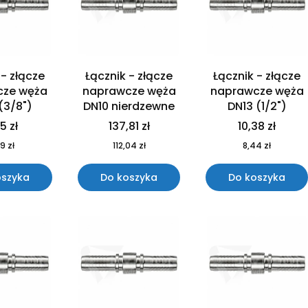
 - złącze
Łącznik - złącze
Łącznik - złącze
cze węża
naprawcze węża
naprawcze węża
(3/8")
DN10 nierdzewne
DN13 (1/2")
5 zł
137,81 zł
10,38 zł
9 zł
112,04 zł
8,44 zł
oszyka
Do koszyka
Do koszyka