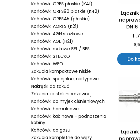
Końcówki ORFS płaskie (K41)
Końcówki ORFS90 płaskie (K42)
Łącznik
Końcówki ORFS45 (płaskie)
napraw
Końcówki AORFS (K21)
DN16 
Końcówki AGN stożkowe
11,
Końcówki AGL (H21)
9,5
Końcówki rurkowe BEL / BES
Końcówki STECKO
Do k
Końcówki WEO
Zakucia kompaktowe niskie
Końcówki specjalne, nietypowe
Nakrętki do zakuć
Zakucia ze stali nierdzewnej
Końcówki do myjek ciśnieniowych
Końcówki hamulcowe
Końcówki kabinowe - podnoszenia
kabiny
Końcówki do gazu
Łącznik
Zakucia kompletne do węży
napraw