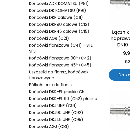
Końcówki ADK KOMATSU (P81)
Końcówki DK KOMATSU (P91)
Końcówki DKR calowe (C11)
Końcówki DKR90 calowe (C12)
Końcówki DKR45 calowe (C15)
Łącznik
napraw
Końcówki AGR (C21)
DN10 
Końcówki flanszowe (C41) - SFL,
SFS
9,9
Końcówki flanszowe 90° (C42)
8,0
Końcówki flanszowe 45° (C45)
Uszczelki do flansz, końcówek
Do k
flanszowych
Półkołnierze do flansz
Końcówki DKR-FL płaskie C51
Końcówki DKR-FL 90 (C52) płaskie
Końcówki DKJ UNF (C91)
Końcówki DKJ90 UNF (C92)
Końcówki DKJ45 UNF (C95)
Końcówki AGJ (C81)