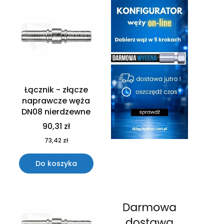
Łącznik - złącze
naprawcze węża
DN08 nierdzewne
90,31 zł
73,42 zł
Do koszyka