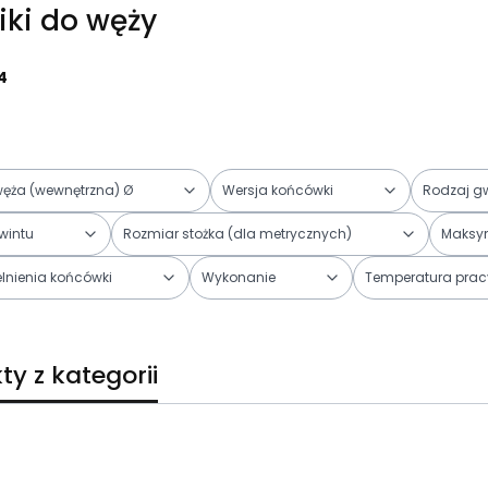
iki do węży
4
węża (wewnętrzna) Ø
Wersja końcówki
Rodzaj g
wintu
Rozmiar stożka (dla metrycznych)
Maksym
lnienia końcówki
Wykonanie
Temperatura prac
trów
ty z kategorii
duktów