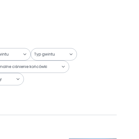
wintu
Typ gwintu
alne ciśnienie końcówki
y