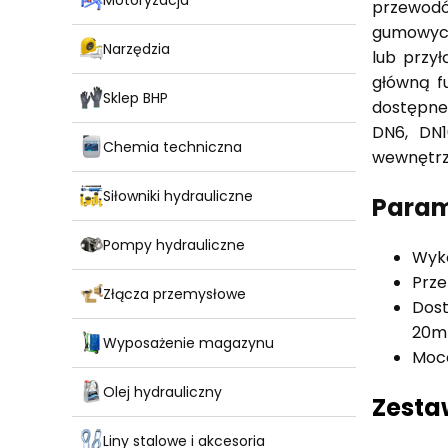
przewodó
gumowych
Narzędzia
lub przy
główną fu
Sklep BHP
dostępne
DN6, DN1
Chemia techniczna
wewnętr
Siłowniki hydrauliczne
Param
Pompy hydrauliczne
Wyko
Prze
Złącza przemysłowe
Dost
20mm
Wyposażenie magazynu
Moco
Olej hydrauliczny
Zesta
Liny stalowe i akcesoria