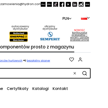
zamowienia@hydron.com.pl
PLN
autoryzowany
oficjalny
dystrybutor
dystrybutor
NOWOŚĆ
konfigurator
przewodów -
wyceń i zamów
przewód online
 komponentów prosto z magazynu
Produkty w k
📲
iorców hurtowych
bezpłatny skaner
Wyczyść
Szukaj
ne
Certyfikaty
Katalogi
Kontakt