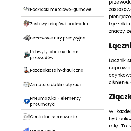
przewodu
zastosow
Podkładki metalowo-gumowe
pieniądze
Łączniki
Zestawy oringów i podkładek
znaczy, ż
Bezszwowe rury precyzyjne
Łączn
Uchwyty, obejmy do rur i
przewodów
Łącznik s
naprawa
Rozdzielacze hydrauliczne
ocynkowa
ciśnienie
Armatura do klimatyzacji
Złącz
Pneumatyka - elementy
pneumatyki
W każdej
Centralne smarowanie
hydraulic
rolę. To
Motoryzacja