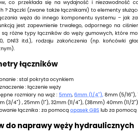
w, co przekłada się na wydajność i niezawodność cał
 ? Złączki (zwane także łącznikami) to elementy służ
łączania węża do innego komponentu systemu – jak za
nkcją jest zapewnienie trwałego, odpornego na ciśnien
 są różne typy łączników do węży gumowych, które moż
0, DN13 itd.), rodzaju zakończenia (np. końcówki g
znym).
etry łączników
nanie : stal pokryta ocynkiem
znaczenie : łączenie węży
ępne rozmiary na wąż :
5mm
,
6mm (1/4")
,
8mm (5/16"), 
 (3/4") , 25mm (1"), 32mm (11/4"), (38mm) 40mm (11/2"
wanie łącznika : za pomocą
opasek GBS
lub za pomocą
w do naprawy węży hydraulicznych