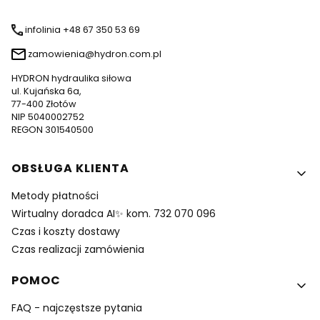
infolinia +48 67 350 53 69
zamowienia@hydron.com.pl
HYDRON hydraulika siłowa
ul. Kujańska 6a,
77-400 Złotów
NIP 5040002752
REGON 301540500
Linki w stopce
OBSŁUGA KLIENTA
Metody płatności
Wirtualny doradca AI✨ kom. 732 070 096
Czas i koszty dostawy
Czas realizacji zamówienia
POMOC
FAQ - najczęstsze pytania