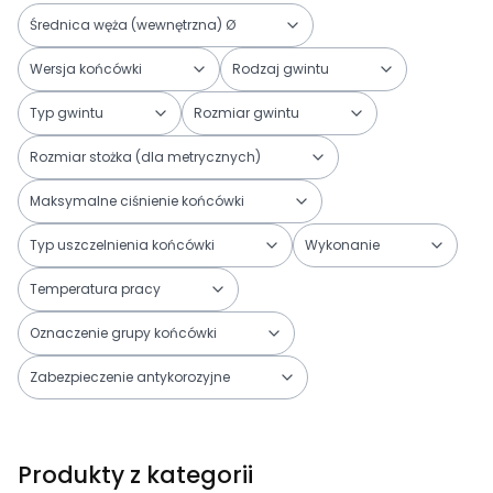
Średnica węża (wewnętrzna) Ø
Wersja końcówki
Rodzaj gwintu
Typ gwintu
Rozmiar gwintu
Rozmiar stożka (dla metrycznych)
Maksymalne ciśnienie końcówki
Typ uszczelnienia końcówki
Wykonanie
Temperatura pracy
Oznaczenie grupy końcówki
Zabezpieczenie antykorozyjne
Koniec filtrów
Produkty z kategorii