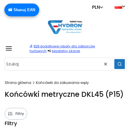
PLN
📸 Skanuj EAN
💰
B2B dodatkowe rabaty dla odbiorców
Produ
📲
hurtowych
bezpłatny skaner
Wyczyść
Szuka
Strona główna
Końcówki do zakuwania węży
Końcówki metryczne DKL45 (P15)
Filtry
Filtry