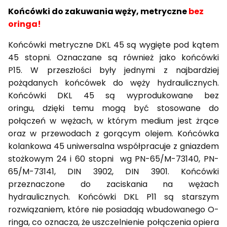
Końcówki do zakuwania węży, metryczne
bez
oringa!
Końcówki metryczne DKL 45 są wygięte pod kątem
45 stopni. Oznaczane są również jako końcówki
P15. W przeszłości były jednymi z najbardziej
pożądanych końcówek do węży hydraulicznych.
Końcówki DKL 45 są wyprodukowane bez
oringu, dzięki temu mogą być stosowane do
połączeń w wężach, w którym medium jest żrące
oraz w przewodach z gorącym olejem. Końcówka
kolankowa 45 uniwersalna współpracuje z gniazdem
stożkowym 24 i 60 stopni wg PN-65/M-73140, PN-
65/M-73141, DIN 3902, DIN 3901. Końcówki
przeznaczone do zaciskania na wężach
hydraulicznych. Końcówki DKL P11 są starszym
rozwiązaniem, które nie posiadają wbudowanego O-
ringa, co oznacza, że uszczelnienie połączenia opiera